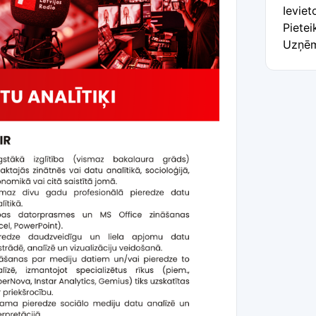
Ieviet
Pietei
Uzņēm