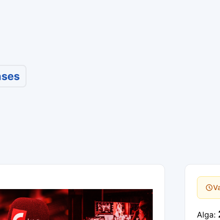
nses
Va
Alga: