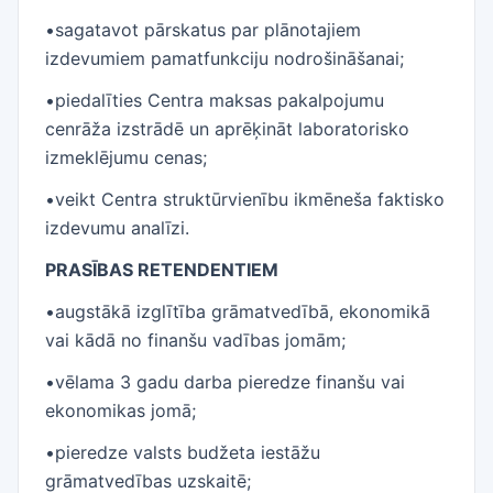
•sagatavot pārskatus par plānotajiem
izdevumiem pamatfunkciju nodrošināšanai;
•piedalīties Centra maksas pakalpojumu
cenrāža izstrādē un aprēķināt laboratorisko
izmeklējumu cenas;
•veikt Centra struktūrvienību ikmēneša faktisko
izdevumu analīzi.
PRASĪBAS RETENDENTIEM
•augstākā izglītība grāmatvedībā, ekonomikā
vai kādā no finanšu vadības jomām;
•vēlama 3 gadu darba pieredze finanšu vai
ekonomikas jomā;
•pieredze valsts budžeta iestāžu
grāmatvedības uzskaitē;