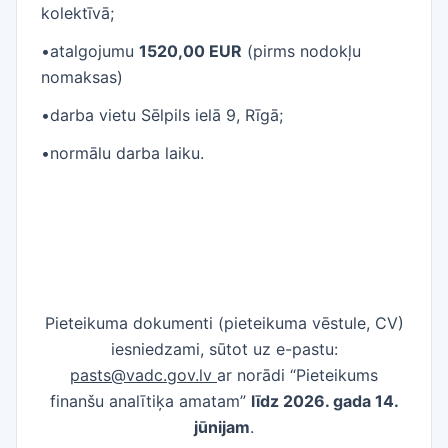
kolektīvā;
•atalgojumu
1520,00 EUR
(pirms nodokļu
nomaksas)
•darba vietu Sēlpils ielā 9, Rīgā;
•normālu darba laiku.
Pieteikuma dokumenti (pieteikuma vēstule, CV)
iesniedzami, sūtot uz e-pastu:
pasts@vadc.gov.lv
ar norādi “Pieteikums
finanšu analītiķa amatam”
līdz 2026. gada 14.
jūnijam
.