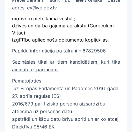
Pretendentiem sūtīt uz elektroniskā pasta
adresi cv@vp.gov.lv :
motivētu pieteikuma vēstuli;
dzīves un darba gājuma aprakstu (Curriculum
Vitae);
izglītību apliecinošu dokumentu kopiju/-as.
Papildu informācija pa tālruni – 67829506
Sazināsies tikai ar tiem kandidātiem, kuri tiks
aicināti uz pārrunām.
Pamatojoties
uz Eiropas Parlamenta un Padomes 2016. gada
27. aprīļa regulas (ES)
2016/679 par fizisko personu aizsardzību
attiecībā uz personas datu
apstrādi un šādu datu brīvu apriti un ar ko atceļ
Direktīvu 95/46 EK