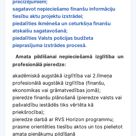
precizējumiem;
sagatavot nepieciešamo finanšu informāciju
tiesību aktu projektu izstrādei;
piedalīties ikmēneša un ceturkšņa finanšu
atskaišu sagatavošanā;
piedalīties Valsts policijas budžeta
pieprasījuma izstrādes procesā.
Amata pildīšanai nepieciešamā izglītība un
profesionālā pieredze:
akadēmiskā augstākā izglītība vai 2.līmeņa
profesionālā augstākā izglītība (finanšu,
ekonomikas vai grāmatvedības jomā);
pieredze finanšu plānošanā (pieredze valsts vai
pašvaldību iestādēs tiks vērtēta kā
priekšrocība);
pieredze darbā ar RVS Horizon programmu;
prasme orientēties tiesību aktos un tos pielietot
amata pienākumu pildīšanā