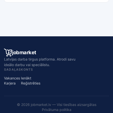
jobmarket
Latvijas darba tirgus platforma. Atrodi savu
ideālo darbu vai speciālistu.
SADAĻAS
KONTS
Vakances
Ienākt
Karjera
Reģistrēties
© 2026 jobmarket.lv — Visi tiesības aizsargātas
Privātuma politika