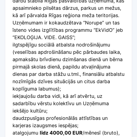
darbu stabilā Rīgas pašvaldības uzņēmumā, kas
apsaimnieko pilsētas dārzus, parkus un mežus,
kā arī pārvalda Rīgas reģiona meža teritorijas.
Uzņēmumam ir kokaudzētava “Norupe” un tas
īsteno vides izglītības programmu “EkVidO” jeb
“EKOLOĢIJA. VIDE. GAISS”;
ilgtspējīgu sociālā atbalsta nodrošinājumu
(veselības apdrošināšanu pēc pārbaudes laika,
apmaksātu brīvdienu dzimšanas dienā un bērna
pirmajā skolas dienā, papildu atvaļinājuma
dienas par darba stāžu u.tml., finansiālu atbalstu
nozīmīgās dzīves situācijās un citus darba
koplīguma labumus);
iekļaujošu darba vidi, kā arī atvērtu, uz
sadarbību vērstu kolektīvu un Uzņēmuma
iekšējo kultūru;
daudzpusīgas profesionālās attīstības un
karjeras izaugsmes iespējas;
atalgojumu
līdz 4000,00 EUR
/mēnesī (bruto),