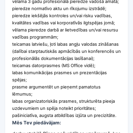
vēlama 3 gadu profesionālā pieredze vadošā amatā;
pieredze normatīvo aktu un rīkojumu izstrādē;
pieredze iekšējās kontroles un/vai risku vadības,
kvalitātes vadības vai korporatīvās ilgtspējas jomā;
vēlama pieredze darbā ar lietvedības un/vai resursu
vadības programmām;
teicamas latviešu, ļoti labas angļu valodas zināšanas
(dalībai starptautiskās apmācībās un konferencēs un
profesionālās dokumentācijas lasīšanai);
teicamas datorprasmes (MS Office vidē);
labas komunikācijas prasmes un prezentācijas
spējas;
prasme argumentēt un pieņemt pamatotus
lēmumus;
labas organizatoriskās prasmes, strukturēta pieeja
uzdevumiem un spēja noteikt prioritātes;
pašiniciatīva, augsta atbildības izjūta un precizitāte.
Mēs Tev piedāvājam: