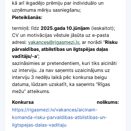
kā arī ikgadējo prēmiju par individuālo un
uzņēmuma mērķu sasniegšanu;
Pieteikšanās:
termiņš: līdz
2025.gada 10.jūnijam
(ieskaitot);
CV un motivācijas vēstule jāsūta uz e-pasta
adresi:
vakances@rigasmezi.lv
, ar norādi “
Risku
pārvaldības, atbilstības un ilgtspējas daļas
vadītājs/-a
”;
sazināsimies ar pretendentiem, kuri tiks aicināti
uz interviju. Ja nav saņemts uzaicinājums uz
interviju 3 nedēļu laikā pēc konkursa beigu
datuma, lūdzam uzskatīt, ka saņemts “Rīgas
mežu” atteikums.
Konkursa nolikums:
https://rigasmezi.lv/vakances/aicinam-
komanda-risku-parvaldibas-atbilstibas-un-
ilgtspejas-dalas-vaditaju