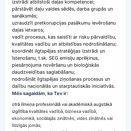
izstrādi atbilstoši daļas kompetencei;
pārstāvēt daļu valdes sēdēs, darba grupās un
sanāksmēs;
uzraudzīt pretkorupcijas pasākumu ievērošanu
daļas ietvaros;
vadīt procesus, kas saistīti ar risku pārvaldību,
kvalitātes vadību un atbilstības nodrošināšanu;
koordinēt ilgtspējas stratēģijas izstrādi un
īstenošanu, t.sk. SEG emisiju aprēķinus,
piesārņojuma novēršanu un bioloģiskās
daudzveidības saglabāšanu;
nodrošināt ilgtspējas ziņošanas procesus un
dalību nacionālās un starptautiskās iniciatīvās.
Mēs sagaidām, ka Tev ir:
otrā līmeņa profesionālā vai akadēmiskā augstākā
izglītība
kvalitātes vadībā, biznesa vadībā,
ekonomikā, sociālajās zinātnēs, vides zinātnēs vai
līdzīgās jomās;