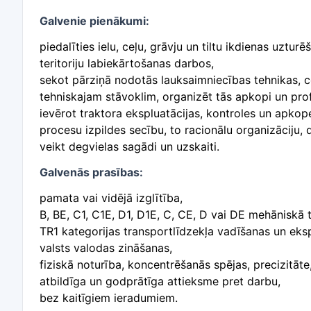
Galvenie pienākumi:
piedalīties ielu, ceļu, grāvju un tiltu ikdienas uz
teritoriju labiekārtošanas darbos,
sekot pārziņā nodotās lauksaimniecības tehnikas, c
tehniskajam stāvoklim, organizēt tās apkopi un profi
ievērot traktora ekspluatācijas, kontroles un apkop
procesu izpildes secību, to racionālu organizāciju, 
veikt degvielas sagādi un uzskaiti.
Galvenās prasības:
pamata vai vidējā izglītība,
B, BE, C1, C1E, D1, D1E, C, CE, D vai DE mehāniskā 
TR1 kategorijas transportlīdzekļa vadīšanas un eks
valsts valodas zināšanas,
fiziskā noturība, koncentrēšanās spējas, precizitāte
atbildīga un godprātīga attieksme pret darbu,
bez kaitīgiem ieradumiem.