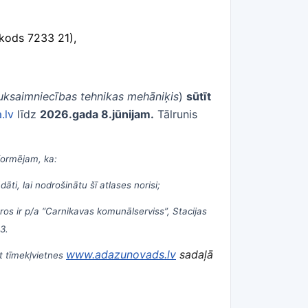
 kods 7233 21),
uksaimniecības tehnikas mehāniķis
)
sūtīt
.lv
līdz
2026.gada 8.jūnijam.
Tālrunis
formējam, ka:
ti, lai nodrošinātu šī atlases norisi;
ros ir p/a “Carnikavas komunālserviss”, Stacijas
3.
www.adazunovads.lv
sadaļā
ūt tīmekļvietnes