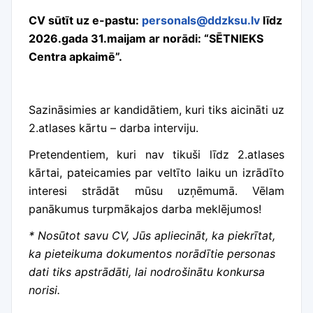
CV
sūtīt uz e-pastu:
personals@ddzksu.lv
līdz
2026.gada 31.maijam ar norādi: “SĒTNIEKS
Centra apkaimē”.
Sazināsimies ar kandidātiem, kuri tiks aicināti uz
2.atlases kārtu – darba interviju.
Pretendentiem, kuri nav tikuši līdz 2.atlases
kārtai, pateicamies par veltīto laiku un izrādīto
interesi strādāt mūsu uzņēmumā. Vēlam
panākumus turpmākajos darba meklējumos!
* Nosūtot savu CV, Jūs apliecināt, ka piekrītat,
ka pieteikuma dokumentos norādītie personas
dati tiks apstrādāti, lai nodrošinātu konkursa
norisi.