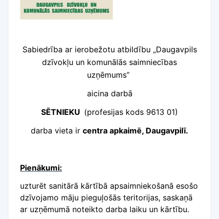
Sabiedrība ar ierobežotu atbildību „Daugavpils
dzīvokļu un komunālās saimniecības
uzņēmums”
aicina darbā
SĒTNIEKU
(profesijas kods 9613 01)
darba vieta ir
centra apkaimē, Daugavpilī.
Pienākumi:
uzturēt sanitārā kārtībā apsaimniekošanā esošo
dzīvojamo māju pieguļošās teritorijas, saskaņā
ar uzņēmumā noteikto darba laiku un kārtību.