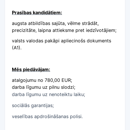
Prasības kandidātiem:
augsta atbildības sajūta, vēlme strādāt,
precizitāte, laipna attieksme pret iedzīvotājiem;
valsts valodas pakāpi apliecinošs dokuments
(A1).
Mēs piedāvājam:
atalgojumu
no 780,00 EUR
;
darba līgumu uz pilnu slodzi;
darba līgumu uz nenoteiktu laiku;
sociālās garantijas;
veselības apdrošināšanas polisi.