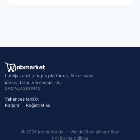
jobmarket
Latvijas darba tirgus platforma. Atrodi savu
ideālo darbu vai speciālistu.
SADAĻAS
KONTS
Vakances
Ienākt
Karjera
Reģistrēties
© 2026 jobmarket.lv — Visi tiesības aizsargātas
Privātuma politika