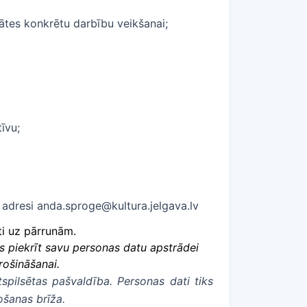
ātes konkrētu darbību veikšanai;
īvu;
 adresi anda.sproge@kultura.jelgava.lv
ti uz pārrunām.
 piekrīt savu personas datu apstrādei
rošināšanai.
spilsētas pašvaldība. Personas dati tiks
ošanas brīža.