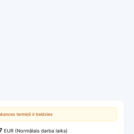
kances termiņš ir beidzies
7
EUR
(Normālais darba laiks)