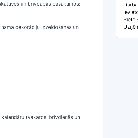
z skatuves un brīvdabas pasākumos;
Darba
Ieviet
Pietei
Uzņēm
 nama dekorāciju izveidošanas un
kalendāru (vakaros, brīvdienās un