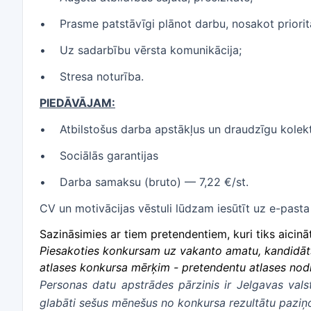
• Prasme patstāvīgi plānot darbu, nosakot priorit
• Uz sadarbību vērsta komunikācija;
• Stresa noturība.
PIEDĀVĀJAM:
• Atbilstošus darba apstākļus un draudzīgu kolekt
• Sociālās garantijas
• Darba samaksu (bruto) — 7,22 €/st.
CV un motivācijas vēstuli lūdzam iesūtīt uz e-pasta
Sazināsimies ar tiem pretendentiem, kuri tiks aicinā
Piesakoties konkursam uz vakanto amatu, kandidāts
atlases konkursa mērķim - pretendentu atlases nod
Personas datu apstrādes pārzinis ir Jelgavas valst
glabāti sešus mēnešus no konkursa rezultātu paziņ