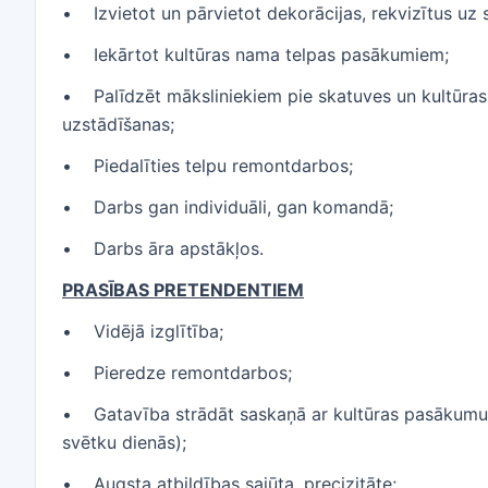
• Izvietot un pārvietot dekorācijas, rekvizītus u
• Iekārtot kultūras nama telpas pasākumiem;
• Palīdzēt māksliniekiem pie skatuves un kultūras
uzstādīšanas;
• Piedalīties telpu remontdarbos;
• Darbs gan individuāli, gan komandā;
• Darbs āra apstākļos.
PRASĪBAS PRETENDENTIEM
• Vidējā izglītība;
• Pieredze remontdarbos;
• Gatavība strādāt saskaņā ar kultūras pasākumu 
svētku dienās);
• Augsta atbildības sajūta, precizitāte;