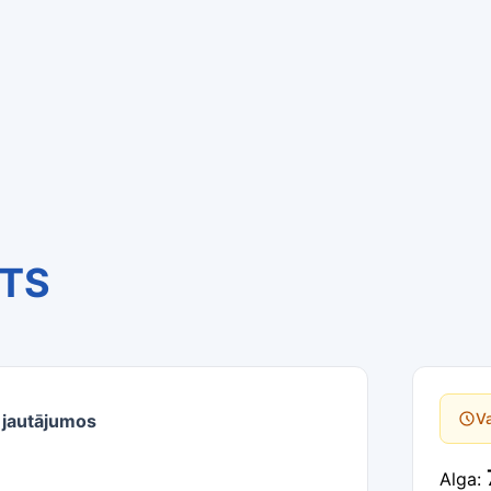
STS
Va
s jautājumos
Alga: