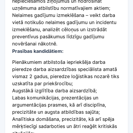
nepieciešamos ziņojumus un nodrošināt
uzņēmuma atbilstību normatīvajiem aktiem;
Nelaimes gadījumu izmeklēšana – veikt darba
vietā notikušo nelaimes gadījumu un incidentu
izmeklēšanu, analizēt cēloņus un izstrādāt
preventīvus pasākumus līdzīgu gadījumu
novēršanai nākotnē.
Prasības kandidātiem:
Pienākumiem atbilstoša iepriekšēja darba
pieredze darba aizsardzības speciālista amatā
vismaz 2 gadus, pieredze loģistikas nozarē tiks
uzskatīta par priekšrocību;
Augstākā izglītība darba aizsardzībā;
Labas komunikācijas, prezentācijas un
argumentācijas prasmes, kā arī disciplīna,
precizitāte un augsta atbildības sajūta;
Analītiska domāšana, precizitāte, kā arī spēja
mērķtiecīgi sadarboties un ātri reaģēt kritiskās