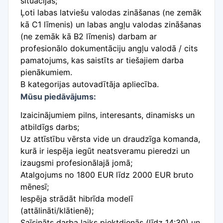
situācijās;
Ļoti labas latviešu valodas zināšanas (ne zemāk
kā C1 līmenis) un labas angļu valodas zināšanas
(ne zemāk kā B2 līmenis) darbam ar
profesionālo dokumentāciju angļu valodā / cits
pamatojums, kas saistīts ar tiešajiem darba
pienākumiem.
B kategorijas autovadītāja apliecība.
Mūsu piedāvājums:
Izaicinājumiem pilns, interesants, dinamisks un
atbildīgs darbs;
Uz attīstību vērsta vide un draudzīga komanda,
kurā ir iespēja iegūt neatsveramu pieredzi un
izaugsmi profesionālajā jomā;
Atalgojums no 1800 EUR līdz 2000 EUR bruto
mēnesī;
Iespēja strādāt hibrīda modelī
(attālināti/klātienē);
Saīsināts darba laiks piektdienās (līdz 14:30) un