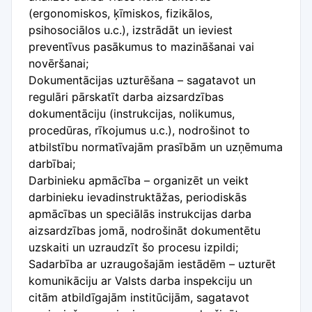
(ergonomiskos, ķīmiskos, fizikālos,
psihosociālos u.c.), izstrādāt un ieviest
preventīvus pasākumus to mazināšanai vai
novēršanai;
Dokumentācijas uzturēšana – sagatavot un
regulāri pārskatīt darba aizsardzības
dokumentāciju (instrukcijas, nolikumus,
procedūras, rīkojumus u.c.), nodrošinot to
atbilstību normatīvajām prasībām un uzņēmuma
darbībai;
Darbinieku apmācība – organizēt un veikt
darbinieku ievadinstruktāžas, periodiskās
apmācības un speciālās instrukcijas darba
aizsardzības jomā, nodrošināt dokumentētu
uzskaiti un uzraudzīt šo procesu izpildi;
Sadarbība ar uzraugošajām iestādēm – uzturēt
komunikāciju ar Valsts darba inspekciju un
citām atbildīgajām institūcijām, sagatavot