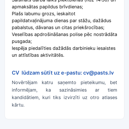
apmaksātas papildus brīvdienas;
Plašs labumu grozs, ieskaitot
papildatvaļinājuma dienas par stāžu, dažādus
pabalstus, dāvanas un citas priekšrocības;
Veselības apdrošināšanas polise pēc nostrādāta
pusgada;
Iespēja piedalīties dažādās darbinieku iesaistes
un attīstības aktivitātēs.
CV lūdzam sūtīt uz e-pastu: cv@pasts.lv
Novērtējam katru saņemto pieteikumu, bet
informējam, ka sazināsimies ar tiem
kandidātiem, kuri tiks izvirzīti uz otro atlases
kārtu.