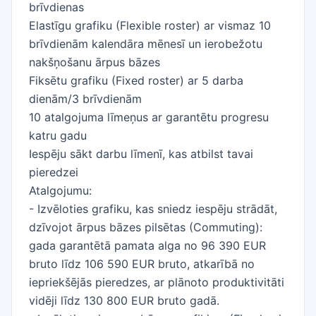
brīvdienas
Elastīgu grafiku (Flexible roster) ar vismaz 10
brīvdienām kalendāra mēnesī un ierobežotu
nakšņošanu ārpus bāzes
Fiksētu grafiku (Fixed roster) ar 5 darba
dienām/3 brīvdienām
10 atalgojuma līmeņus ar garantētu progresu
katru gadu
Iespēju sākt darbu līmenī, kas atbilst tavai
pieredzei
Atalgojumu:
- Izvēloties grafiku, kas sniedz iespēju strādāt,
dzīvojot ārpus bāzes pilsētas (Commuting):
gada garantētā pamata alga no 96 390 EUR
bruto līdz 106 590 EUR bruto, atkarībā no
iepriekšējās pieredzes, ar plānoto produktivitāti
vidēji līdz 130 800 EUR bruto gadā.