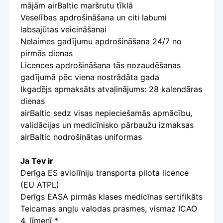
mājām airBaltic maršrutu tīklā
Veselības apdrošināšana un citi labumi
labsajūtas veicināšanai
Nelaimes gadījumu apdrošināšana 24/7 no
pirmās dienas
Licences apdrošināšana tās nozaudēšanas
gadījumā pēc viena nostrādāta gada
Ikgadējs apmaksāts atvaļinājums: 28 kalendāras
dienas
airBaltic sedz visas nepieciešamās apmācību,
validācijas un medicīnisko pārbaužu izmaksas
airBaltic nodrošinātas uniformas
Ja Tev ir
Derīga ES aviolīniju transporta pilota licence
(EU ATPL)
Derīgs EASA pirmās klases medicīnas sertifikāts
Teicamas angļu valodas prasmes, vismaz ICAO
4. līmenī *