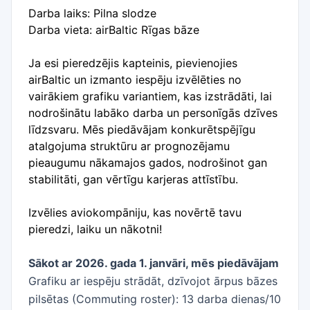
Darba laiks: Pilna slodze
Darba vieta: airBaltic Rīgas bāze
Ja esi pieredzējis kapteinis, pievienojies
airBaltic un izmanto iespēju izvēlēties no
vairākiem grafiku variantiem, kas izstrādāti, lai
nodrošinātu labāko darba un personīgās dzīves
līdzsvaru. Mēs piedāvājam konkurētspējīgu
atalgojuma struktūru ar prognozējamu
pieaugumu nākamajos gados, nodrošinot gan
stabilitāti, gan vērtīgu karjeras attīstību.
Izvēlies aviokompāniju, kas novērtē tavu
pieredzi, laiku un nākotni!
Sākot ar 2026. gada 1. janvāri, mēs piedāvājam
Grafiku ar iespēju strādāt, dzīvojot ārpus bāzes
pilsētas (Commuting roster): 13 darba dienas/10