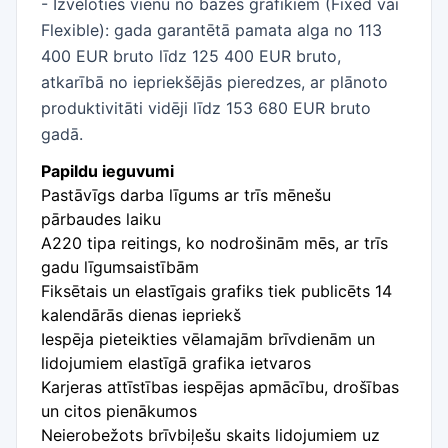
- Izvēloties vienu no bāzes grafikiem (Fixed vai
Flexible): gada garantētā pamata alga no 113
400 EUR bruto līdz 125 400 EUR bruto,
atkarībā no iepriekšējās pieredzes, ar plānoto
produktivitāti vidēji līdz 153 680 EUR bruto
gadā.
Papildu ieguvumi
Pastāvīgs darba līgums ar trīs mēnešu
pārbaudes laiku
A220 tipa reitings, ko nodrošinām mēs, ar trīs
gadu līgumsaistībām
Fiksētais un elastīgais grafiks tiek publicēts 14
kalendārās dienas iepriekš
Iespēja pieteikties vēlamajām brīvdienām un
lidojumiem elastīgā grafika ietvaros
Karjeras attīstības iespējas apmācību, drošības
un citos pienākumos
Neierobežots brīvbiļešu skaits lidojumiem uz