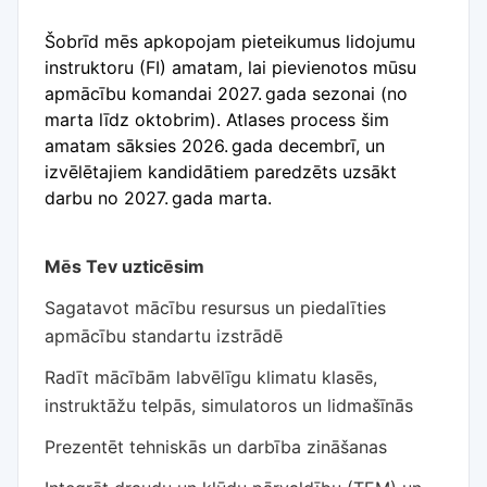
Šobrīd mēs apkopojam pieteikumus lidojumu
instruktoru (FI) amatam, lai pievienotos mūsu
apmācību komandai 2027. gada sezonai (no
marta līdz oktobrim). Atlases process šim
amatam sāksies 2026. gada decembrī, un
izvēlētajiem kandidātiem paredzēts uzsākt
darbu no 2027. gada marta.
Mēs Tev uzticēsim
Sagatavot mācību resursus un piedalīties
apmācību standartu izstrādē
Radīt mācībām labvēlīgu klimatu klasēs,
instruktāžu telpās, simulatoros un lidmašīnās
Prezentēt tehniskās un darbība zināšanas