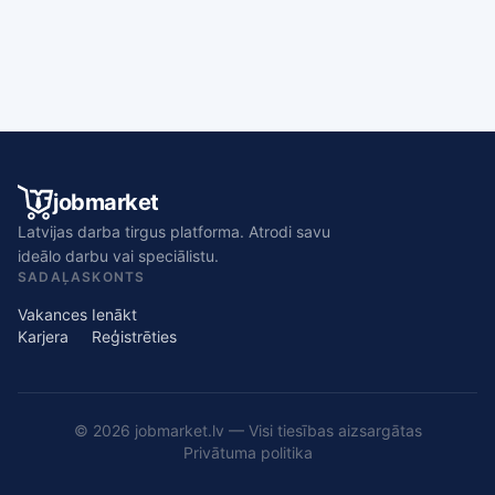
jobmarket
Latvijas darba tirgus platforma. Atrodi savu
ideālo darbu vai speciālistu.
SADAĻAS
KONTS
Vakances
Ienākt
Karjera
Reģistrēties
© 2026 jobmarket.lv — Visi tiesības aizsargātas
Privātuma politika