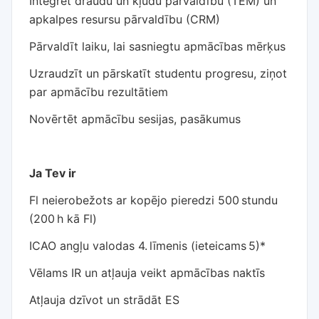
Integrēt draudu un kļūdu pārvaldību (TEM) un
apkalpes resursu pārvaldību (CRM)
Pārvaldīt laiku, lai sasniegtu apmācības mērķus
Uzraudzīt un pārskatīt studentu progresu, ziņot
par apmācību rezultātiem
Novērtēt apmācību sesijas, pasākumus
Ja Tev ir
Fl neierobežots ar kopējo pieredzi 500 stundu
(200 h kā Fl)
ICAO angļu valodas 4. līmenis (ieteicams 5)*
Vēlams IR un atļauja veikt apmācības naktīs
Atļauja dzīvot un strādāt ES