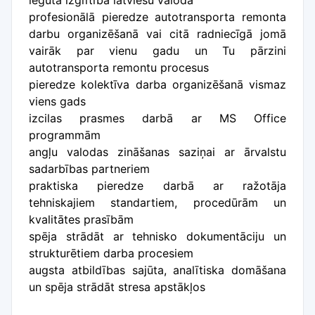
iegūta izglītība latviešu valodā
profesionālā pieredze autotransporta remonta
darbu organizēšanā vai citā radniecīgā jomā
vairāk par vienu gadu un Tu pārzini
autotransporta remontu procesus
pieredze kolektīva darba organizēšanā vismaz
viens gads
izcilas prasmes darbā ar MS Office
programmām
angļu valodas zināšanas saziņai ar ārvalstu
sadarbības partneriem
praktiska pieredze darbā ar ražotāja
tehniskajiem standartiem, procedūrām un
kvalitātes prasībām
spēja strādāt ar tehnisko dokumentāciju un
strukturētiem darba procesiem
augsta atbildības sajūta, analītiska domāšana
un spēja strādāt stresa apstākļos