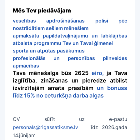
Mēs Tev piedāvājam
veselības apdrošināšanas polisi pēc
nostrādātiem sešiem mēnešiem
apmaksātu papildatvaļinājumu un labklājības
atbalsta programmu Tev un Tavai ģimenei
sporta un atpūtas pasākumus
profesionālās un personības pilnveides
apmācības
Tava mēnešalga būs 2625
eiro,
ja Tava
izglītība, zināšanas un pieredze atbilst
izvirzītajām amata prasībām
un bonuss
līdz 15% no ceturkšņa darba algas
CV sūtīt uz e-pastu
personals@rigassatiksme.lv
līdz 2026.gada
14.jūnijam