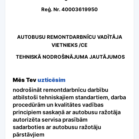
Reģ. Nr. 40003619950
AUTOBUSU REMONTDARBNĪCU VADĪTĀJA
VIETNIEKS /CE
TEHNISKĀ NODROŠINĀJUMA JAUTĀJUMOS
Mēs Tev
uzticēsim
nodrošināt remontdarbnīcu darbību
atbilstoši tehniskajiem standartiem, darba
procedūrām un kvalitātes vadības
principiem saskaņā ar autobusu ražotāja
autorizēta servisa prasībām
sadarboties ar autobusu ražotāju
pārstāvjiem