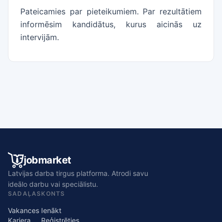
Pateicamies par pieteikumiem. Par rezultātiem
informēsim kandidātus, kurus aicinās uz
intervijām.
jobmarket
Latvijas darba tirgus platforma. Atrodi savu
ideālo darbu vai speciālistu.
SADAĻAS
KONTS
Vakances
Ienākt
Karjera
Reģistrēties