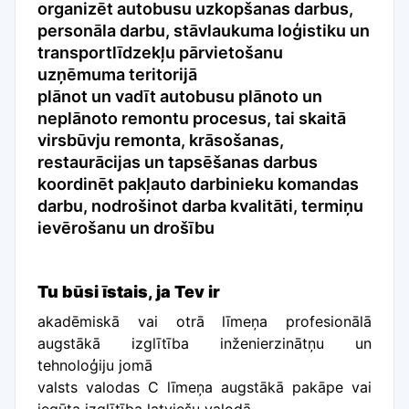
organizēt autobusu uzkopšanas darbus,
personāla darbu, stāvlaukuma loģistiku un
transportlīdzekļu pārvietošanu
uzņēmuma teritorijā
plānot un vadīt autobusu plānoto un
neplānoto remontu procesus, tai skaitā
virsbūvju remonta, krāsošanas,
restaurācijas un tapsēšanas darbus
koordinēt pakļauto darbinieku komandas
darbu, nodrošinot darba kvalitāti, termiņu
ievērošanu un drošību
Tu būsi īstais, ja Tev ir
akadēmiskā vai otrā līmeņa profesionālā
augstākā izglītība inženierzinātņu un
tehnoloģiju jomā
valsts valodas C līmeņa augstākā pakāpe vai