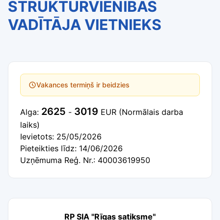
STRUKTŪRVIENĪBAS
VADĪTĀJA VIETNIEKS
Vakances termiņš ir beidzies
2625
3019
Alga:
-
EUR
(Normālais darba
laiks)
Ievietots: 25/05/2026
Pieteikties līdz: 14/06/2026
Uzņēmuma Reģ. Nr.: 40003619950
RP SIA "Rīgas satiksme"