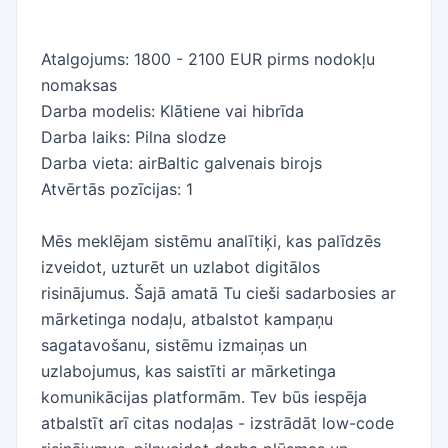
Atalgojums: 1800 - 2100 EUR pirms nodokļu
nomaksas
Darba modelis: Klātiene vai hibrīda
Darba laiks: Pilna slodze
Darba vieta: airBaltic galvenais birojs
Atvērtās pozīcijas: 1
Mēs meklējam sistēmu analītiķi, kas palīdzēs
izveidot, uzturēt un uzlabot digitālos
risinājumus. Šajā amatā Tu cieši sadarbosies ar
mārketinga nodaļu, atbalstot kampaņu
sagatavošanu, sistēmu izmaiņas un
uzlabojumus, kas saistīti ar mārketinga
komunikācijas platformām. Tev būs iespēja
atbalstīt arī citas nodaļas - izstrādāt low-code