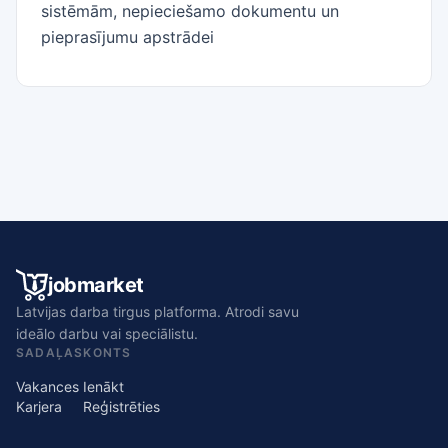
sistēmām, nepieciešamo dokumentu un
pieprasījumu apstrādei
jobmarket
Latvijas darba tirgus platforma. Atrodi savu
ideālo darbu vai speciālistu.
SADAĻAS
KONTS
Vakances
Ienākt
Karjera
Reģistrēties