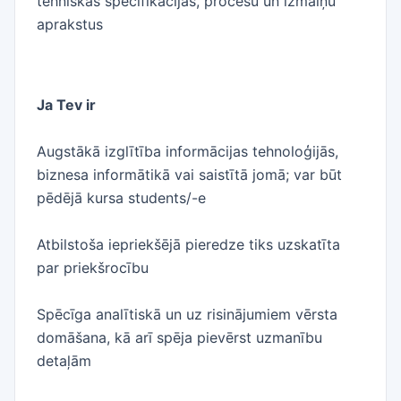
tehniskās specifikācijas, procesu un izmaiņu
aprakstus
Ja Tev ir
Augstākā izglītība informācijas tehnoloģijās,
biznesa informātikā vai saistītā jomā; var būt
pēdējā kursa students/-e
Atbilstoša iepriekšējā pieredze tiks uzskatīta
par priekšrocību
Spēcīga analītiskā un uz risinājumiem vērsta
domāšana, kā arī spēja pievērst uzmanību
detaļām