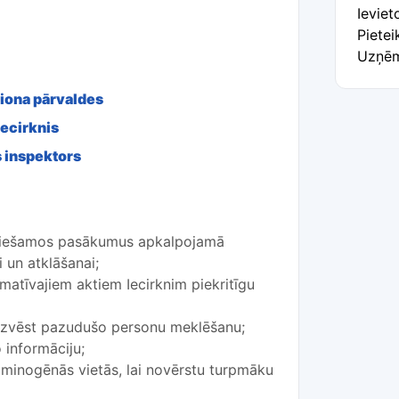
Ievie
Pietei
Uzņēm
ģiona pārvaldes
iecirknis
 inspektors
eciešamos pasākumus apkalpojamā
 un atklāšanai;
atīvajiem aktiem Iecirknim piekritīgu
ezvēst pazudušo personu meklēšanu;
 informāciju;
iminogēnās vietās, lai novērstu turpmāku