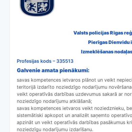
Valsts policijas Rīgas re
Pierīgas Dienvidu 
Izmeklēšanas nodaļas
Profesijas kods – 335513
Galvenie amata pienākumi:
savas kompetences ietvaros plānot un veikt nepi
teritorijā izdarīto noziedzīgo nodarījumu novēršanai
veikt operatīvās darbības uzdevumus sakarā ar norm
noziedzīgo nodarījumu atklāšanā;
savas kompetences ietvaros veikt noziedznieku, b
sistemātiski apkopot un analizēt saņemto operatīvo
apzināt un veikt operatīvās darbības pasākumus kr
noziedzīgu nodarījumu izdarīšanu.