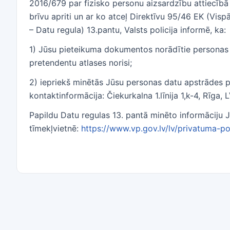
2016/679 par fizisko personu aizsardzību attiecībā
brīvu apriti un ar ko atceļ Direktīvu 95/46 EK (Vis
– Datu regula) 13.pantu, Valsts policija informē, ka:
1) Jūsu pieteikuma dokumentos norādītie personas da
pretendentu atlases norisi;
2) iepriekš minētās Jūsu personas datu apstrādes pār
kontaktinformācija: Čiekurkalna 1.līnija 1,k-4, Rīga, 
Papildu Datu regulas 13. pantā minēto informāciju Jū
tīmekļvietnē:
https://www.vp.gov.lv/lv/privatuma-po