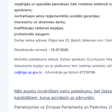
vispārīgās un speciālās piemaksas (tiek noteiktas atbilstoši 
apmēriem);
normatīvajos aktos reglamentētās sociālās garantijas;
interesantu un dinamisku darbu;
kvalifikācijas celšanas iespējas;
profesionālo izaugsmi.
Darba vietas adrese: Rīgas iela 20, Baloži, Ķekavas nov./ Zem
Pieteikšanās termiņš –
15.07.2026.
Motivētu pieteikuma vēstuli, Dzīves aprakstu (Curriculum Vita
dokumentu kopiju/-as ar pielikumu/-iem (sekmju izraksts) sūtī
cv@riga.vp.gov.lv
. Informācija pa tālruni
67219769.
Mēs augstu novērtējam katru pieteikumu, bet lūdza
kandidātiem, kurus aicināsim uz pārrunām.
Pamatojoties uz Eiropas Parlamenta un Padomes 201