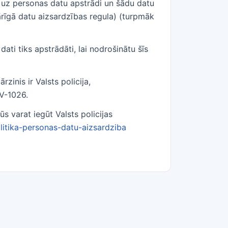
 uz personas datu apstrādi un šādu datu
pārīgā datu aizsardzības regula) (turpmāk
ti tiks apstrādāti, lai nodrošinātu šīs
zinis ir Valsts policija,
LV-1026.
s varat iegūt Valsts policijas
litika-personas-datu-aizsardziba