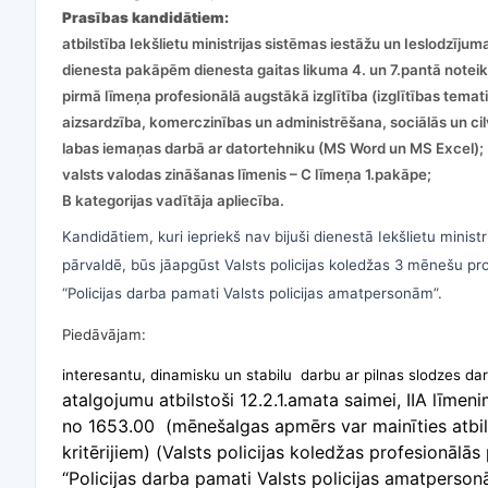
Prasības kandidātiem:
atbilstība Iekšlietu ministrijas sistēmas iestāžu un Ieslodzīj
dienesta pakāpēm dienesta gaitas likuma 4. un 7.pantā notei
pirmā līmeņa profesionālā augstākā izglītība (izglītības tematis
aizsardzība, komerczinības un administrēšana, sociālās un cil
labas iemaņas darbā ar datortehniku (MS Word un MS Excel);
valsts valodas zināšanas līmenis – C līmeņa 1.pakāpe;
B kategorijas vadītāja apliecība.
Kandidātiem, kuri iepriekš nav bijuši dienestā Iekšlietu minist
pārvaldē, būs jāapgūst Valsts policijas koledžas 3 mēnešu pr
“Policijas darba pamati Valsts policijas amatpersonām”.
Piedāvājam:
interesantu, dinamisku un stabilu darbu ar pilnas slodzes dar
atalgojumu atbilstoši 12.2.1.amata saimei, IIA līm
no 1653.00 (mēnešalgas apmērs var mainīties atbils
kritērijiem) (Valsts policijas koledžas profesionālā
“Policijas darba pamati Valsts policijas amatperso