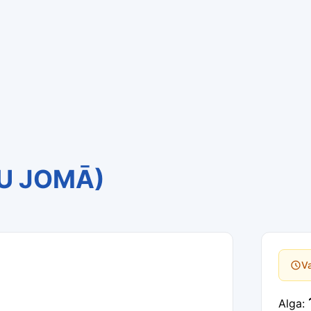
TU JOMĀ)
Va
Alga: