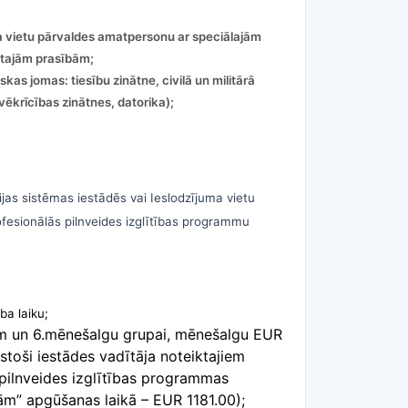
uma vietu pārvaldes amatpersonu ar speciālajām
ktajām prasībām;
kas jomas: tiesību zinātne, civilā un militārā
vēkrīcības zinātnes, datorika);
rijas sistēmas iestādēs vai Ieslodzījuma vietu
ofesionālās pilnveides izglītības programmu
ba laiku;
enim un 6.mēnešalgu grupai, mēnešalgu EUR
toši iestādes vadītāja noteiktajiem
s pilnveides izglītības programmas
nām” apgūšanas laikā – EUR 1181.00);