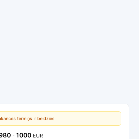
kances termiņš ir beidzies
980
1000
-
EUR