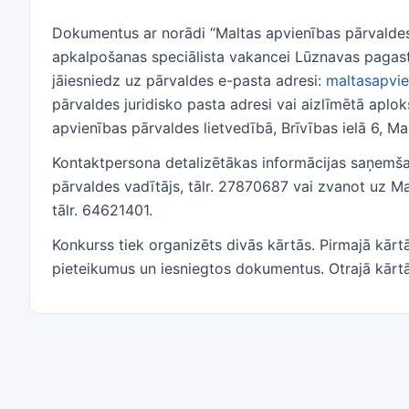
Dokumentus ar norādi “Maltas apvienības pārvaldes 
apkalpošanas speciālista vakancei Lūznavas pagastā
jāiesniedz uz pārvaldes e-pasta adresi:
maltasapvi
pārvaldes juridisko pasta adresi vai aizlīmētā aplo
apvienības pārvaldes lietvedībā, Brīvības ielā 6, M
Kontaktpersona detalizētākas informācijas saņemša
pārvaldes vadītājs, tālr. 27870687 vai zvanot uz Ma
tālr. 64621401.
Konkurss tiek organizēts divās kārtās. Pirmajā kārt
pieteikumus un iesniegtos dokumentus. Otrajā kārtā 