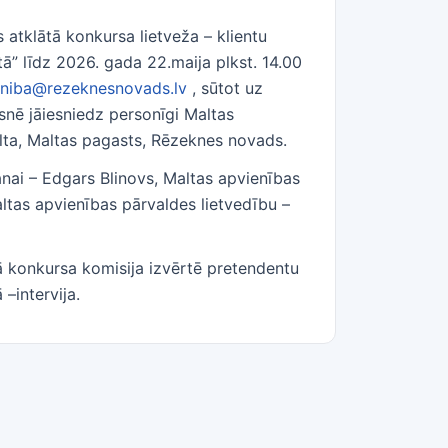
atklātā konkursa lietveža – klientu
” līdz 2026. gada 22.maija plkst. 14.00
eniba@rezeknesnovads.lv
, sūtot uz
ksnē jāiesniedz personīgi Maltas
alta, Maltas pagasts, Rēzeknes novads.
nai – Edgars Blinovs, Maltas apvienības
ltas apvienības pārvaldes lietvedību –
ā konkursa komisija izvērtē pretendentu
–intervija.