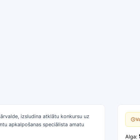
valde, izsludina atklātu konkursu uz
Va
entu apkalpošanas speciālista amatu
Alga: