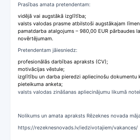
Prasības amata pretendentam:
vidējā vai augstākā izglītība;
valsts valodas prasme atbilstoši augstākajam līmen
pamatdarba atalgojums – 980,00 EUR pārbaudes laik
novērtējumam.
Pretendentam jāiesniedz:
profesionālās darbības apraksts (CV);
motivācijas vēstule;
izglītību un darba pieredzi apliecinošu dokumentu k
pieteikuma anketa;
valsts valodas zināšanas apliecinājumu likumā notei
Nolikums un amata apraksts Rēzeknes novada māj
https://rezeknesnovads.lv/iedzivotajiem/vakances/