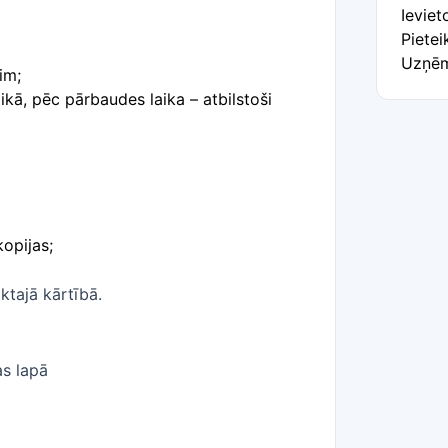
Ievie
Pietei
Uzņēm
im;
ā, pēc pārbaudes laika – atbilstoši
opijas;
ktajā kārtībā.
as lapā