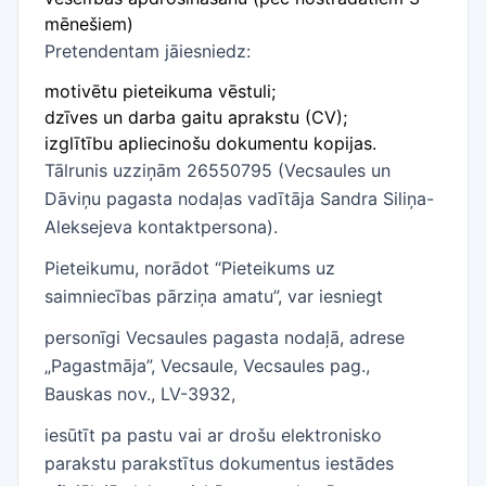
mēnešiem)
Pretendentam jāiesniedz:
motivētu pieteikuma vēstuli;
dzīves un darba gaitu aprakstu (CV);
izglītību apliecinošu dokumentu kopijas.
Tālrunis uzziņām 26550795 (Vecsaules un
Dāviņu pagasta nodaļas vadītāja Sandra Siliņa-
Aleksejeva kontaktpersona).
Pieteikumu, norādot “Pieteikums uz
saimniecības pārziņa amatu”, var iesniegt
personīgi Vecsaules pagasta nodaļā, adrese
„Pagastmāja”, Vecsaule, Vecsaules pag.,
Bauskas nov., LV-3932,
iesūtīt pa pastu vai ar drošu elektronisko
parakstu parakstītus dokumentus iestādes