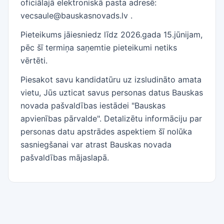
oficiālajā elektroniskā pasta adresē:
vecsaule@bauskasnovads.lv .
Pieteikums jāiesniedz līdz 2026.gada 15.jūnijam,
pēc šī termiņa saņemtie pieteikumi netiks
vērtēti.
Piesakot savu kandidatūru uz izsludināto amata
vietu, Jūs uzticat savus personas datus Bauskas
novada pašvaldības iestādei "Bauskas
apvienības pārvalde". Detalizētu informāciju par
personas datu apstrādes aspektiem šī nolūka
sasniegšanai var atrast Bauskas novada
pašvaldības mājaslapā.