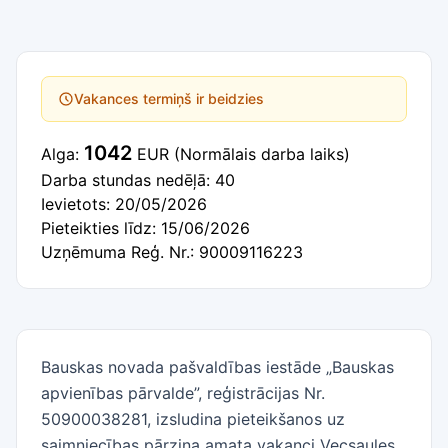
Vakances termiņš ir beidzies
1042
Alga:
EUR
(Normālais darba laiks)
Darba stundas nedēļā: 40
Ievietots: 20/05/2026
Pieteikties līdz: 15/06/2026
Uzņēmuma Reģ. Nr.: 90009116223
Bauskas novada pašvaldības iestāde „Bauskas
apvienības pārvalde”, reģistrācijas Nr.
50900038281, izsludina pieteikšanos uz
saimniecības pārziņa amata vakanci Vecsaules