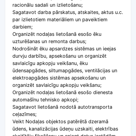
racionālu sadali un izlietošanu;
Sagatavot darba pārskatus, atskaites, aktus u.c.
par izlietotiem materiāliem un paveiktiem
darbiem;
Organizēt nodaļas lietošanā esošo ēku
uzturēšanas un remonta darbus;
Nodrošināt ēku apsardzes sistēmas un ieejas
durvju darbību, apsekošanu un organizēt
savlaicīgu apkopju veikšanu, ēku
ūdensapgādes, siltumapgādes, ventilācijas un
elektroapgādes sistēmas apsekošanu un
organizēt savlaicīgu apkopju veikšanu;
Organizēt nodaļas lietošanā esošo dienesta
automašīnu tehnisko apkopi;
Sagatavot lietošanā nodotā autotransporta
ceļazīmes;
Veikt Nodaļas objektos patērētā dzeramā
ūdens, kanalizācijas ūdeņu uzskaiti, elektrības