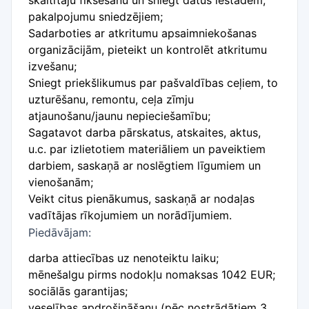
skaitītāju fiksēšanu un sniegt datus iestādēm,
pakalpojumu sniedzējiem;
Sadarboties ar atkritumu apsaimniekošanas
organizācijām, pieteikt un kontrolēt atkritumu
izvešanu;
Sniegt priekšlikumus par pašvaldības ceļiem, to
uzturēšanu, remontu, ceļa zīmju
atjaunošanu/jaunu nepieciešamību;
Sagatavot darba pārskatus, atskaites, aktus,
u.c. par izlietotiem materiāliem un paveiktiem
darbiem, saskaņā ar noslēgtiem līgumiem un
vienošanām;
Veikt citus pienākumus, saskaņā ar nodaļas
vadītājas rīkojumiem un norādījumiem.
Piedāvājam:
darba attiecības uz nenoteiktu laiku;
mēnešalgu pirms nodokļu nomaksas 1042 EUR;
sociālās garantijas;
veselības apdrošināšanu (pēc nostrādātiem 3