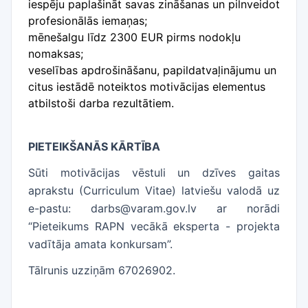
iespēju paplašināt savas zināšanas un pilnveidot
profesionālās iemaņas;
mēnešalgu līdz 2300 EUR pirms nodokļu
nomaksas;
veselības apdrošināšanu, papildatvaļinājumu un
citus iestādē noteiktos motivācijas elementus
atbilstoši darba rezultātiem.
PIETEIKŠANĀS KĀRTĪBA
Sūti motivācijas vēstuli un dzīves gaitas
aprakstu (Curriculum Vitae) latviešu valodā uz
e-pastu: darbs@varam.gov.lv ar norādi
“Pieteikums RAPN vecākā eksperta - projekta
vadītāja amata konkursam”.
Tālrunis uzziņām 67026902.