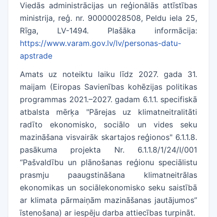
Viedās administrācijas un reģionālās attīstības
ministrija, reģ. nr. 90000028508, Peldu iela 25,
Rīga, LV-1494. Plašāka informācija:
https://www.varam.gov.lv/lv/personas-datu-
apstrade
Amats uz noteiktu laiku līdz 2027. gada 31.
maijam (Eiropas Savienības kohēzijas politikas
programmas 2021.–2027. gadam 6.1.1. specifiskā
atbalsta mērķa "Pārejas uz klimatneitralitāti
radīto ekonomisko, sociālo un vides seku
mazināšana visvairāk skartajos reģionos" 6.1.1.8.
pasākuma projekta Nr. 6.1.1.8/1/24/I/001
“Pašvaldību un plānošanas reģionu speciālistu
prasmju paaugstināšana klimatneitrālas
ekonomikas un sociālekonomisko seku saistībā
ar klimata pārmaiņām mazināšanas jautājumos”
īstenošana) ar iespēju darba attiecības turpināt.