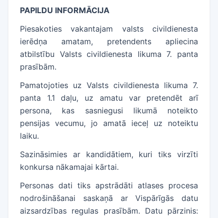
PAPILDU INFORMĀCIJA
Piesakoties vakantajam valsts civildienesta
ierēdņa amatam, pretendents apliecina
atbilstību Valsts civildienesta likuma 7. panta
prasībām.
Pamatojoties uz Valsts civildienesta likuma 7.
panta 1.1 daļu, uz amatu var pretendēt arī
persona, kas sasniegusi likumā noteikto
pensijas vecumu, jo amatā ieceļ uz noteiktu
laiku.
Sazināsimies ar kandidātiem, kuri tiks virzīti
konkursa nākamajai kārtai.
Personas dati tiks apstrādāti atlases procesa
nodrošināšanai saskaņā ar Vispārīgās datu
aizsardzības regulas prasībām. Datu pārzinis: