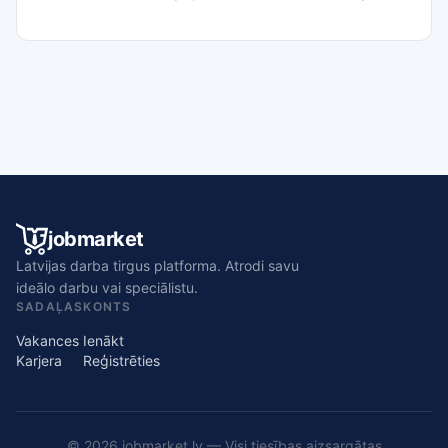
jobmarket
Latvijas darba tirgus platforma. Atrodi savu
ideālo darbu vai speciālistu.
SADAĻAS
KONTS
Vakances
Ienākt
Karjera
Reģistrēties
© 2026 jobmarket.lv — Visi tiesības aizsargātas