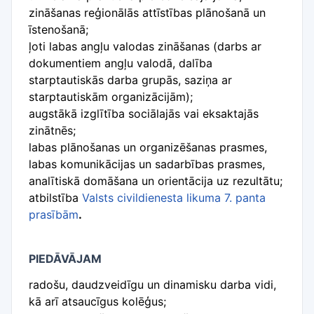
zināšanas reģionālās attīstības plānošanā un
īstenošanā;
ļoti labas angļu valodas zināšanas (darbs ar
dokumentiem angļu valodā, dalība
starptautiskās darba grupās, saziņa ar
starptautiskām organizācijām);
augstākā izglītība sociālajās vai eksaktajās
zinātnēs;
labas plānošanas un organizēšanas prasmes,
labas komunikācijas un sadarbības prasmes,
analītiskā domāšana un orientācija uz rezultātu;
atbilstība
Valsts civildienesta likuma 7. panta
prasībām
.
PIEDĀVĀJAM
radošu, daudzveidīgu un dinamisku darba vidi,
kā arī atsaucīgus kolēģus;