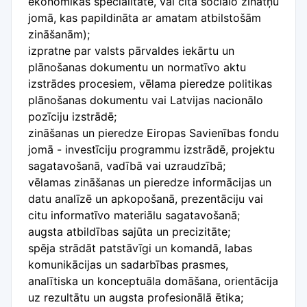
ekonomikas specialitātē, vai citā sociālo zinātņu
jomā, kas papildināta ar amatam atbilstošām
zināšanām);
izpratne par valsts pārvaldes iekārtu un
plānošanas dokumentu un normatīvo aktu
izstrādes procesiem, vēlama pieredze politikas
plānošanas dokumentu vai Latvijas nacionālo
pozīciju izstrādē;
zināšanas un pieredze Eiropas Savienības fondu
jomā - investīciju programmu izstrādē, projektu
sagatavošanā, vadībā vai uzraudzībā;
vēlamas zināšanas un pieredze informācijas un
datu analīzē un apkopošanā, prezentāciju vai
citu informatīvo materiālu sagatavošanā;
augsta atbildības sajūta un precizitāte;
spēja strādāt patstāvīgi un komandā, labas
komunikācijas un sadarbības prasmes,
analītiska un konceptuāla domāšana, orientācija
uz rezultātu un augsta profesionālā ētika;