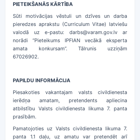
PIETEIKŠANĀS KĀRTĪBA
Sūti motivācijas vēstuli un dzīves un darba
pieredzes aprakstu (Curriculum Vitae) latviešu
valodā uz e-pastu: darbs@varam.gov.lv ar
norādi “Pieteikums IPFIAN vecākā eksperta
amata konkursam”. Tālrunis uzziņām
67026902.
PAPILDU INFORMĀCIJA
Piesakoties vakantajam valsts civildienesta
ierēdņa amatam, pretendents apliecina
atbilstību Valsts civildienesta likuma 7. panta
prasībām.
Pamatojoties uz Valsts civildienesta likuma 7.
panta 1.1 daļu, uz amatu var pretendēt arī