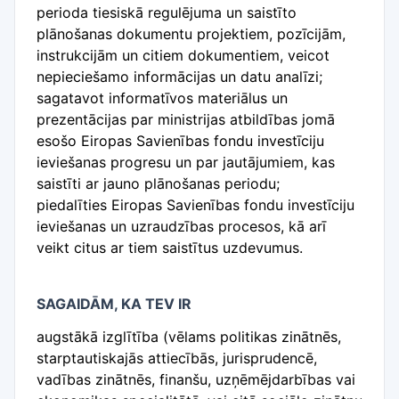
perioda tiesiskā regulējuma un saistīto
plānošanas dokumentu projektiem, pozīcijām,
instrukcijām un citiem dokumentiem, veicot
nepieciešamo informācijas un datu analīzi;
sagatavot informatīvos materiālus un
prezentācijas par ministrijas atbildības jomā
esošo Eiropas Savienības fondu investīciju
ieviešanas progresu un par jautājumiem, kas
saistīti ar jauno plānošanas periodu;
piedalīties Eiropas Savienības fondu investīciju
ieviešanas un uzraudzības procesos, kā arī
veikt citus ar tiem saistītus uzdevumus.
SAGAIDĀM, KA TEV IR
augstākā izglītība (vēlams politikas zinātnēs,
starptautiskajās attiecībās, jurisprudencē,
vadības zinātnēs, finanšu, uzņēmējdarbības vai