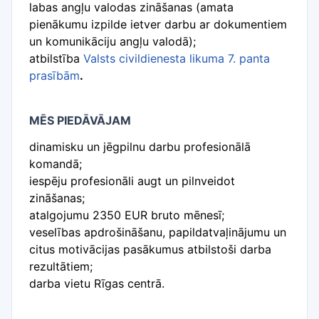
labas angļu valodas zināšanas (amata
pienākumu izpilde ietver darbu ar dokumentiem
un komunikāciju angļu valodā);
atbilstība
Valsts civildienesta likuma 7. panta
prasībām
.
MĒS PIEDĀVĀJAM
dinamisku un jēgpilnu darbu profesionālā
komandā;
iespēju profesionāli augt un pilnveidot
zināšanas;
atalgojumu 2350 EUR bruto mēnesī;
veselības apdrošināšanu, papildatvaļinājumu un
citus motivācijas pasākumus atbilstoši darba
rezultātiem;
darba vietu Rīgas centrā.