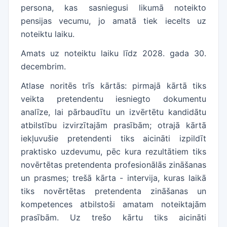
persona, kas sasniegusi likumā noteikto
pensijas vecumu, jo amatā tiek iecelts uz
noteiktu laiku.
Amats uz noteiktu laiku līdz 2028. gada 30.
decembrim.
Atlase noritēs trīs kārtās: pirmajā kārtā tiks
veikta pretendentu iesniegto dokumentu
analīze, lai pārbaudītu un izvērtētu kandidātu
atbilstību izvirzītajām prasībām; otrajā kārtā
iekļuvušie pretendenti tiks aicināti izpildīt
praktisko uzdevumu, pēc kura rezultātiem tiks
novērtētas pretendenta profesionālās zināšanas
un prasmes; trešā kārta - intervija, kuras laikā
tiks novērtētas pretendenta zināšanas un
kompetences atbilstoši amatam noteiktajām
prasībām. Uz trešo kārtu tiks aicināti