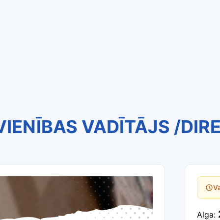
IENĪBAS VADĪTĀJS /DIR
Va
Alga: