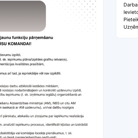
Darba
Ievie
Pietei
Uzņēm