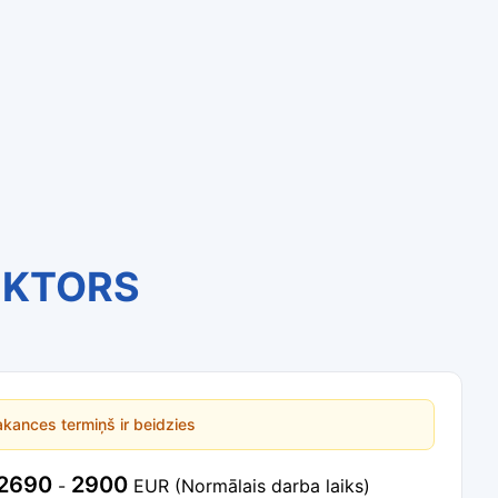
EKTORS
kances termiņš ir beidzies
2690
2900
-
EUR
(Normālais darba laiks)