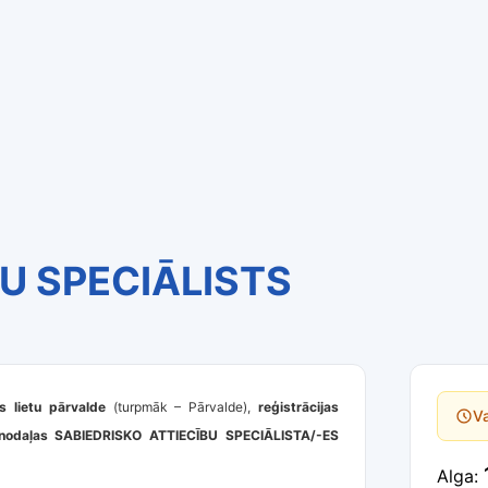
U SPECIĀLISTS
as lietu pārvalde
(turpmāk – Pārvalde),
reģistrācijas
Va
u nodaļas SABIEDRISKO ATTIECĪBU SPECIĀLISTA/-ES
Alga: