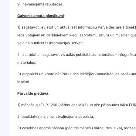
9) nevainojama reputācija.
Galvenie amata pienākumi
:
1) sagatavot, ievietot un aktualizēt informāciju Pārvaldes ārējā tīmekļ
iedzīvotājiem un darbiniekiem viegli saprotamu saturu un mūsdienīgus v
veicina publicētās informācijas uztveri;
2) izstrādāt un sagatavot vizuālās publicitātes materiālus – infografik
materiālus;
3) organizēt un koordinēt Pārvaldes iekšējās komunikācijas pasākumus
iesaisti.
Pārvalde piedāvā
:
1) mēnešalgu EUR 1260 (pārbaudes laikā) un pēc pārbaudes laika EU
2) papildatvaļinājumu, atvaļinājuma pabalstu;
3) veselības apdrošināšanu (pēc trīs mēnešu pārbaudes laika), redze