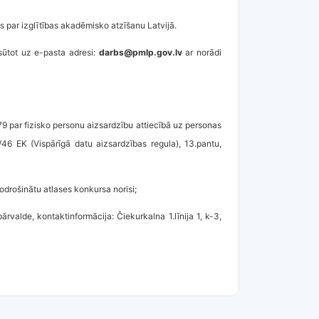
ts par izglītības akadēmisko atzīšanu Latvijā.
sūtot uz e-pasta adresi:
darbs@pmlp.gov.lv
ar norādi
 par fizisko personu aizsardzību attiecībā uz personas
/46 EK (Vispārīgā datu aizsardzības regula), 13.pantu,
odrošinātu atlases konkursa norisi;
ārvalde, kontaktinformācija: Čiekurkalna 1.līnija 1, k-3,