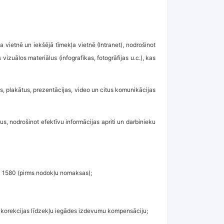
a vietnē un iekšējā tīmekļa vietnē (Intranet), nodrošinot
izuālos materiālus (infografikas, fotogrāfijas u.c.), kas
as, plakātus, prezentācijas, video un citus komunikācijas
, nodrošinot efektīvu informācijas apriti un darbinieku
R 1580 (pirms nodokļu nomaksas);
s korekcijas līdzekļu iegādes izdevumu kompensāciju;