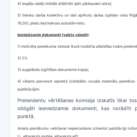
4) iespēju daļēji strādāt attālināti (pēc pārbaudes laika);
5) lielisku darba kolektīvu un labi aprīkotu darba izpildes vietu Rīgā
16.30), plašu bezmaksas autostāvvietu.
Iesniedzamie dokumenti (valsts valodā)
:
1) motivēta pieteikuma vēstule (kurā norādīta atbilstība visām preten
2) CV;
3) augstākās izglītības dokumenta kopija;
4) vēlams pievienot iepriekš izstrādāto vizuālo materiālu piemērus 
publikācijām.
Pretendentu vērtēšanas komisija izskatīs tikai tos
obligāti iesniedzamie dokumenti, kas norādīti 
punktā.
Amata pienākumu veikšanai nepieciešams izmantot patstāvīgi noformē
t.i., eParaksts mobile, eParaksts eID.