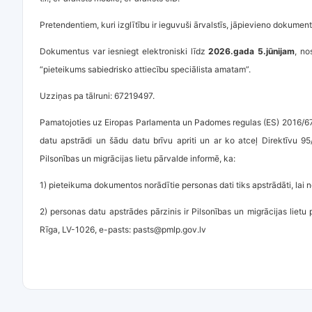
Pretendentiem, kuri izglītību ir ieguvuši ārvalstīs, jāpievieno dokumen
Dokumentus var iesniegt elektroniski līdz
2026.gada 5.jūnijam
, no
“pieteikums sabiedrisko attiecību speciālista amatam”.
Uzziņas pa tālruni: 67219497.
Pamatojoties uz Eiropas Parlamenta un Padomes regulas (ES) 2016/679
datu apstrādi un šādu datu brīvu apriti un ar ko atceļ Direktīvu 95
Pilsonības un migrācijas lietu pārvalde informē, ka:
1) pieteikuma dokumentos norādītie personas dati tiks apstrādāti, lai n
2) personas datu apstrādes pārzinis ir Pilsonības un migrācijas lietu p
Rīga, LV-1026, e-pasts: pasts@pmlp.gov.lv