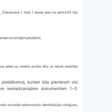
, Čiekurkalna 1. līnijā 1 (darba laiks no plkst.8.00 līdz
dentam izvirzītajām prasībām);
vai saites uz veidoto sociālo tīklu un teksta materiālu
 pieteikumus, kuriem būs pievienoti visi
pie iesniedzamajiem dokumentiem 1.–3.
tu nacionālo elektroniskās identifikācijas risinājumu,