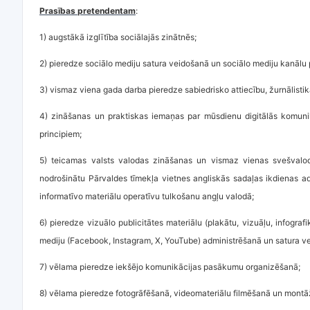
Prasības pretendentam
:
1) augstākā izglītība sociālajās zinātnēs;
2) pieredze sociālo mediju satura veidošanā un sociālo mediju kanālu 
3) vismaz viena gada darba pieredze sabiedrisko attiecību, žurnālisti
4) zināšanas un praktiskas iemaņas par mūsdienu digitālās komuni
principiem;
5) teicamas valsts valodas zināšanas un vismaz vienas svešvalo
nodrošinātu Pārvaldes tīmekļa vietnes angliskās sadaļas ikdienas ad
informatīvo materiālu operatīvu tulkošanu angļu valodā;
6) pieredze vizuālo publicitātes materiālu (plakātu, vizuāļu, infograf
mediju (Facebook, Instagram, X, YouTube) administrēšanā un satura v
7) vēlama pieredze iekšējo komunikācijas pasākumu organizēšanā;
8) vēlama pieredze fotogrāfēšanā, videomateriālu filmēšanā un montāžā