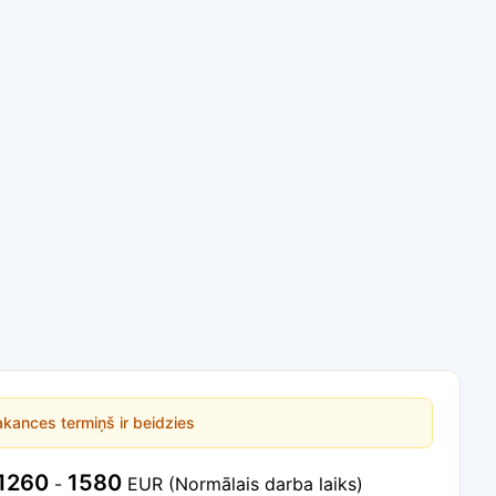
kances termiņš ir beidzies
1260
1580
-
EUR
(Normālais darba laiks)