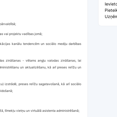
Ieviet
Pietei
Uzņēm
pārvaldībā;
kas vai projektu vadības jomā;
kācijas kanālu tendencēm un sociālo mediju darbības
das zināšanas - vēlams angļu valodas zināšanas, lai
ministrēšanu un aktualizēšanu, kā arī preses relīžu un
iku) izstrādē, preses relīžu sagatavošanā, kā arī sociālo
eidošanā;
, tīmekļu vietņu un virtuālā asistenta administrēšanā;