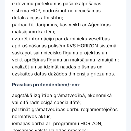
izdevumu pieteikumus pašapkalpošanās
sistēmā HOP, nodrošinot nepieciešamās
detalizācijas atbilstību;
pārbaudīt darījumus, kas veikti ar Aģentūras
maksājumu kartēm;
uzturēt informāciju par darbinieku veselības
apdrošināšanas polisēm RVS HORIZON sistēmā;
saskaņot saimniecisko līgumu projektus un
veikt aprēķinus līgumu un maksājumu izmaiņām;
analizēt un salīdzināt naudas plūsmas un
uzskaites datus dažādos dimensiju griezumos.
Prasības pretendentiem/-ēm
:
augstākā izglītība grāmatvedībā, ekonomikā
vai citā radniecīgā specialitātē;
pārzināt grāmatvedības darbu reglamentējošos
normatīvos aktus;
iemaņas darbā ar programmu HORIZON;
teicamas valsts valodas prasmes;