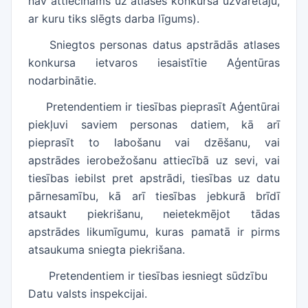
nav attiecināms uz atlases konkursa uzvarētāju,
ar kuru tiks slēgts darba līgums).
Sniegtos personas datus apstrādās atlases
konkursa ietvaros iesaistītie Aģentūras
nodarbinātie.
Pretendentiem ir tiesības pieprasīt Aģentūrai
piekļuvi saviem personas datiem, kā arī
pieprasīt to labošanu vai dzēšanu, vai
apstrādes ierobežošanu attiecībā uz sevi, vai
tiesības iebilst pret apstrādi, tiesības uz datu
pārnesamību, kā arī tiesības jebkurā brīdī
atsaukt piekrišanu, neietekmējot tādas
apstrādes likumīgumu, kuras pamatā ir pirms
atsaukuma sniegta piekrišana.
Pretendentiem ir tiesības iesniegt sūdzību
Datu valsts inspekcijai.