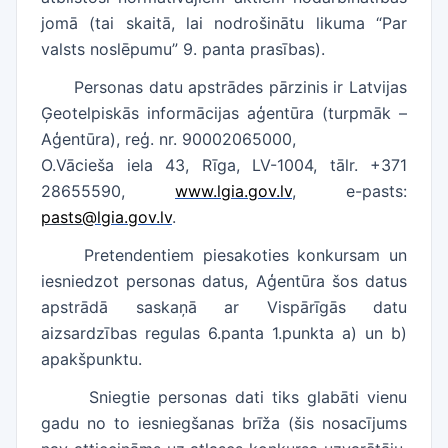
jomā (tai skaitā, lai nodrošinātu likuma “Par
valsts noslēpumu” 9. panta prasības).
Personas datu apstrādes pārzinis ir Latvijas
Ģeotelpiskās informācijas aģentūra (turpmāk –
Aģentūra), reģ. nr. 90002065000,
O.Vācieša iela 43, Rīga, LV-1004, tālr. +371
28655590,
www.lgia.gov.lv
, e-pasts:
pasts
@lgia.gov.lv
.
Pretendentiem piesakoties konkursam un
iesniedzot personas datus, Aģentūra šos datus
apstrādā saskaņā ar Vispārīgās datu
aizsardzības regulas 6.panta 1.punkta a) un b)
apakšpunktu.
Sniegtie personas dati tiks glabāti vienu
gadu no to iesniegšanas brīža (šis nosacījums