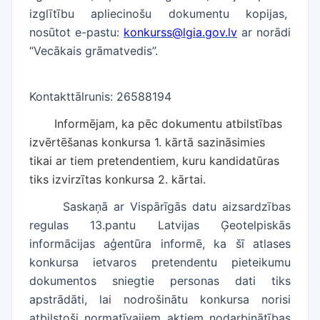
izglītību apliecinošu dokumentu kopijas,
nosūtot e-pastu:
konkurss@lgia.gov.lv
ar norādi
“Vecākais grāmatvedis”.
Kontakttālrunis: 26588194
Informējam, ka pēc dokumentu atbilstības
izvērtēšanas konkursa 1. kārtā sazināsimies
tikai ar tiem pretendentiem, kuru kandidatūras
tiks izvirzītas konkursa 2. kārtai.
Saskaņā ar Vispārīgās datu aizsardzības
regulas 13.pantu Latvijas Ģeotelpiskās
informācijas aģentūra informē, ka šī atlases
konkursa ietvaros pretendentu pieteikumu
dokumentos sniegtie personas dati tiks
apstrādāti, lai nodrošinātu konkursa norisi
atbilstoši normatīvajiem aktiem nodarbinātības