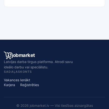
jobmarket
Latvijas darba tirgus platforma. Atrodi savu
ideālo darbu vai speciālistu.
SADAĻAS
KONTS
Vakances
Ienākt
Karjera
Reģistrēties
© 2026 jobmarket.lv — Visi tiesības aizsargātas