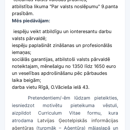
atbilstība likuma "Par valsts noslēpumu" 9.panta
prasībām.
Mēs piedāvājam:
iespēju veikt atbildīgu un ionteresantu darbu
valsts pārvaldē;
iespēju paplašināt zināšanas un profesionālās
iemaņas;
sociālās garantijas, atbilstoši valsts pārvaldē
noteiktajam, mēnešalgu no 1350 līdz 1650 euro
un veselības apdrošināšanu pēc pārbaudes
laika beigām;
darba vietu Rīgā, O.Vācieša ielā 43.
Pretendentiem/-ēm lūdzam pieteikties,
iesniedzot motivētu pieteikuma vēstuli,
aizpildot Curriculum Vitae formu, kura
atrodama
Latvijas Ģeotelpiskās informācijas
aģentūras
(turpmāk – Aģentūra) mājaslapā un