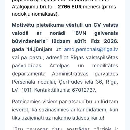
Atalgojumu bruto –
2765 EUR
mēnesī (pirms
nodokļu nomaksas).
Motivētu pieteikuma vēstuli un CV valsts
valodā ar norādi “BVN galvenais
būvinženieris” lūdzam sūtīt līdz 2026.
gada 14.jūnijam
uz
amd.personals@riga.lv
vai pa pastu, adresējot Rīgas valstspilsētas
pašvaldības Ārtelpas un mobilitātes
departamenta Administratīvās pārvaldes
Personāla nodaļai, Ģertrūdes iela 36, Rīga,
LV- 1011. Kontakttālrunis: 67012737.
Pateicamies visiem par atsaucību un lūdzam
ievērot, ka sazināsimies ar kandidātiem, kuri
tiks uzaicināti uz nākamo atlases kārtu!
Jūsu personas datu apstrādes pārzinis ir