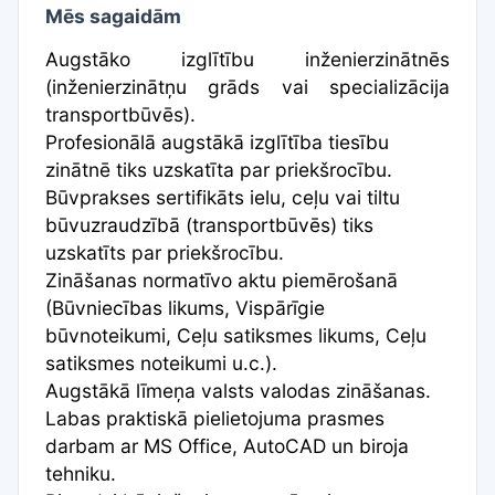
Mēs sagaidām
Augstāko izglītību inženierzinātnēs
(inženierzinātņu grāds vai specializācija
transportbūvēs).
Profesionālā augstākā izglītība tiesību
zinātnē tiks uzskatīta par priekšrocību.
Būvprakses sertifikāts ielu, ceļu vai tiltu
būvuzraudzībā (transportbūvēs) tiks
uzskatīts par priekšrocību.
Zināšanas normatīvo aktu piemērošanā
(Būvniecības likums, Vispārīgie
būvnoteikumi, Ceļu satiksmes likums, Ceļu
satiksmes noteikumi u.c.).
Augstākā līmeņa valsts valodas zināšanas.
Labas praktiskā pielietojuma prasmes
darbam ar MS Office, AutoCAD un biroja
tehniku.