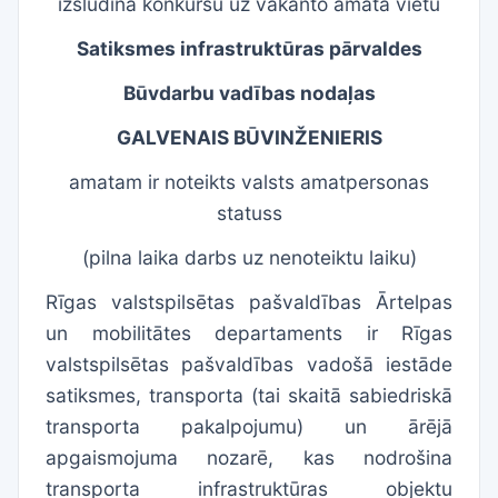
izsludina konkursu uz vakanto amata vietu
Satiksmes infrastruktūras pārvaldes
Būvdarbu vadības nodaļas
GALVENAIS BŪVINŽENIERIS
amatam ir noteikts valsts amatpersonas
statuss
(pilna laika darbs uz nenoteiktu laiku)
Rīgas valstspilsētas pašvaldības Ārtelpas
un mobilitātes departaments ir Rīgas
valstspilsētas pašvaldības vadošā iestāde
satiksmes, transporta (tai skaitā sabiedriskā
transporta pakalpojumu) un ārējā
apgaismojuma nozarē, kas nodrošina
transporta infrastruktūras objektu