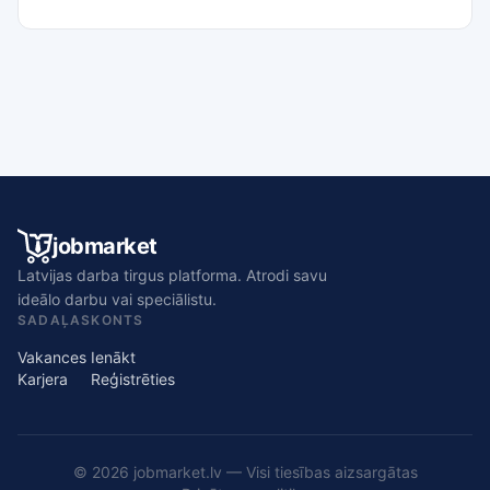
jobmarket
Latvijas darba tirgus platforma. Atrodi savu
ideālo darbu vai speciālistu.
SADAĻAS
KONTS
Vakances
Ienākt
Karjera
Reģistrēties
© 2026 jobmarket.lv — Visi tiesības aizsargātas