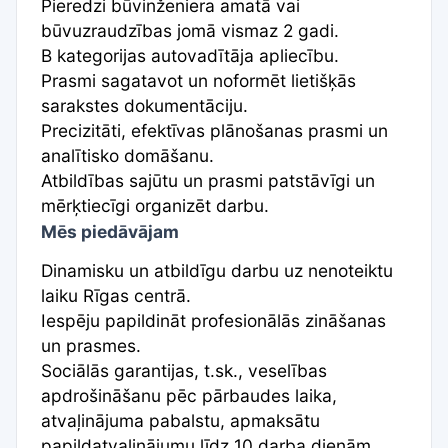
Pieredzi būvinženiera amatā vai
būvuzraudzības jomā vismaz 2 gadi.
B kategorijas autovadītāja apliecību.
Prasmi sagatavot un noformēt lietišķās
sarakstes dokumentāciju.
Precizitāti, efektīvas plānošanas prasmi un
analītisko domāšanu.
Atbildības sajūtu un prasmi patstāvīgi un
mērķtiecīgi organizēt darbu.
Mēs piedāvājam
Dinamisku un atbildīgu darbu uz nenoteiktu
laiku Rīgas centrā.
Iespēju papildināt profesionālās zināšanas
un prasmes.
Sociālās garantijas, t.sk., veselības
apdrošināšanu pēc pārbaudes laika,
atvaļinājuma pabalstu, apmaksātu
papildatvaļinājumu līdz 10 darba dienām.