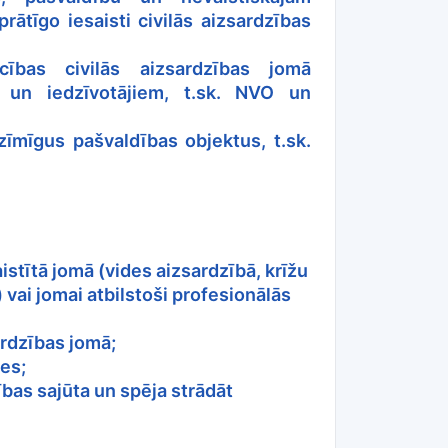
rātīgo iesaisti civilās aizsardzības
ības civilās aizsardzības jomā
m un iedzīvotājiem, t.sk. NVO un
ozīmīgus pašvaldības objektus, t.sk.
aistītā jomā (vides aizsardzībā, krīžu
 vai jomai atbilstoši profesionālās
ardzības jomā;
es;
ības sajūta un spēja strādāt