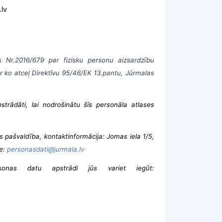
.lv
Nr.2016/679 par fizisku personu aizsardzību
ar ko atceļ Direktīvu 95/46/EK 13.pantu, Jūrmalas
trādāti, lai nodrošinātu šīs personāla atlases
s pašvaldība, kontaktinformācija: Jomas iela 1/5,
se:
personasdati@jurmala.lv
onas datu apstrādi jūs variet iegūt: