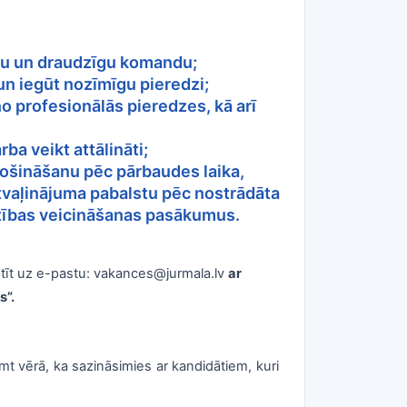
ālu un draudzīgu komandu;
 un iegūt nozīmīgu pieredzi;
o profesionālās pieredzes, kā arī
ba veikt attālināti;
ošināšanu pēc pārbaudes laika,
tvaļinājuma pabalstu pēc nostrādāta
ūtības veicināšanas pasākumus.
tīt uz e-pastu: vakances@jurmala.lv
ar
s”.
t vērā, ka sazināsimies ar kandidātiem, kuri