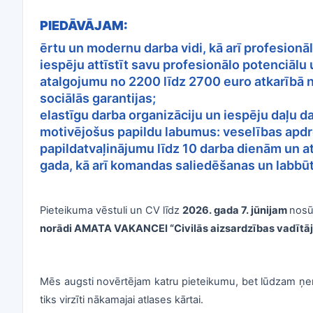
PIEDĀVĀJAM:
ērtu un modernu darba vidi, kā arī profesion
​iespēju attīstīt savu profesionālo potenciālu
atalgojumu no 2200 līdz 2700 euro atkarībā n
sociālās garantijas;
elastīgu darba organizāciju un iespēju daļu dar
motivējošus papildu labumus: veselības apdr
papildatvaļinājumu līdz 10 darba dienām un a
gada, kā arī komandas saliedēšanas un labb
Pieteikuma vēstuli un CV līdz
2026. gada 7. jūnijam
nosū
norādi AMATA VAKANCEI “Civilās aizsardzības vadītāj
Mēs augsti novērtējam katru pieteikumu, bet lūdzam ņem
tiks virzīti nākamajai atlases kārtai.