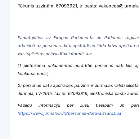
Tālrunis uzziņām: 67093921, e-pasts: vakances@jurmala
Pamatojoties uz Eiropas Parlamenta un Padomes regulas 
attiecībā uz personas datu apstrādi un šādu brīvu apriti un 
valstspilsētas pašvaldība informē, ka:
1) pieteikuma dokumentos norādītie personas dati tiks aps
konkursa norisi;
2) personas datu apstrādes pārzinis ir Jūrmalas valstspilsēta
Jūrmala, LV-2015, tālr.nr. 67093816, elektroniskā pasta adre
Papildu informāciju par Jūsu tiesībām un pers
https://www.jurmala.lv/lv/personas-datu-aizsardziba