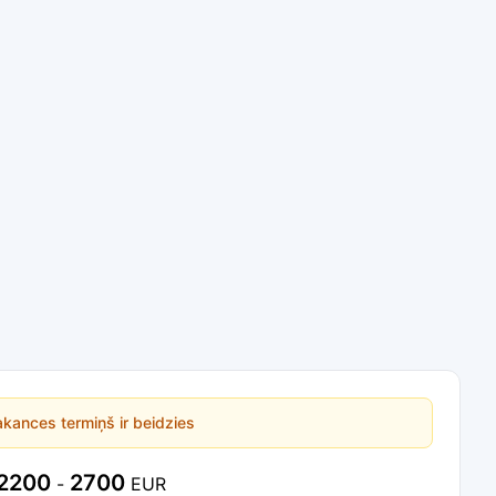
kances termiņš ir beidzies
2200
2700
-
EUR