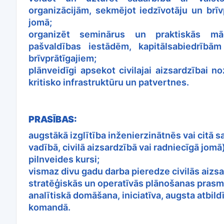
organizācijām, sekmējot iedzīvotāju un brīvp
jomā;
organizēt seminārus un praktiskās māc
pašvaldības iestādēm, kapitālsabiedrībā
brīvprātīgajiem;
plānveidīgi apsekot civilajai aizsardzībai n
kritisko infrastruktūru un patvertnes.
PRASĪBAS:
augstākā izglītība inženierzinātnēs vai citā s
vadībā, civilā aizsardzībā vai radniecīgā jomā)
pilnveides kursi;
vismaz divu gadu darba pieredze civilās aizs
stratēģiskās un operatīvās plānošanas prasm
analītiskā domāšana, iniciatīva, augsta atbild
komandā.