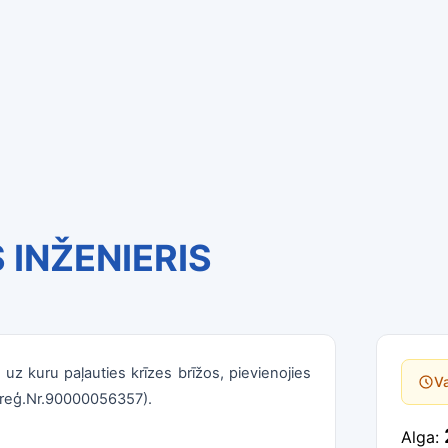
 INŽENIERIS
, uz kuru paļauties krīzes brīžos, pievienojies
Va
 (reģ.Nr.90000056357).
Alga: