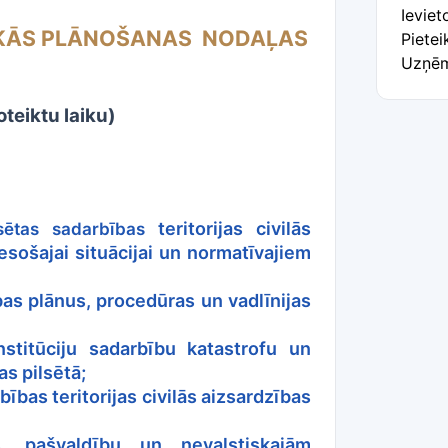
Ievie
SKĀS PLĀNOŠANAS NODAĻAS
Pietei
Uzņēm
eiktu laiku)
teritorijas civilās
lsētas sadarbības
esošajai situācijai un normatīvajiem
bas plānus, procedūras un vadlīnijas
nstitūciju sadarbību katastrofu un
as pilsētā;
ības teritorijas civilās aizsardzības
, pašvaldību un nevalstiskajām