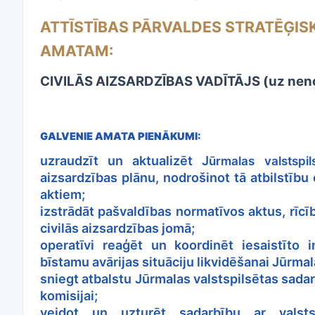
ATTĪSTĪBAS PĀRVALDES STRATĒĢI
AMATAM:
CIVILĀS AIZSARDZĪBAS VADĪTĀJS (uz nenot
GALVENIE AMATA PIENĀKUMI:
uzraudzīt un aktualizēt J
ūrmalas valstspi
aizsardzības plānu, nodrošinot tā atbilstību 
aktiem;
izstrādāt pašvaldības normatīvos aktus, rīcī
civilās aizsardzības jomā;
operatīvi reaģēt un koordinēt iesaistīto i
bīstamu avārijas situāciju likvidēšanai Jūrmal
sniegt atbalstu Jūrmalas valstspilsētas sadarb
komisijai;
veidot un uzturēt sadarbību ar valsts