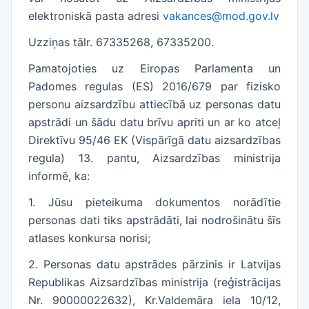
elektroniskā pasta adresi
vakances@mod.gov.lv
Uzziņas tālr. 67335268, 67335200.
Pamatojoties uz Eiropas Parlamenta un
Padomes regulas (ES) 2016/679 par fizisko
personu aizsardzību attiecībā uz personas datu
apstrādi un šādu datu brīvu apriti un ar ko atceļ
Direktīvu 95/46 EK (Vispārīgā datu aizsardzības
regula) 13. pantu, Aizsardzības ministrija
informē, ka:
1. Jūsu pieteikuma dokumentos norādītie
personas dati tiks apstrādāti, lai nodrošinātu šīs
atlases konkursa norisi;
2. Personas datu apstrādes pārzinis ir Latvijas
Republikas Aizsardzības ministrija (reģistrācijas
Nr. 90000022632), Kr.Valdemāra iela 10/12,