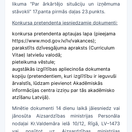
likuma “Par ārkārtējo situāciju un izņēmuma
stāvokli” 17.panta pirmās daļas 23.punkts.
Konkursa pretendenta iesniedzamie dokumenti
:
konkursa pretendenta aptaujas lapa (pieejama
https://www.mod.gov.lv/lv/vakances
);
parakstīts dzīvesgājuma apraksts (Curriculum
Vitae) latviešu valodā;
pieteikuma vēstule;
augstākās izglītības apliecinoša dokumenta
kopiju (pretendentiem, kuri izglītību ir ieguvuši
ārvalstīs, lūdzam pievienot Akadēmiskās
informācijas centra izziņu par tās akadēmisko
atzīšanu Latvijā).
Minētie dokumenti 14 dienu laikā jāiesniedz vai
jānosūta Aizsardzības ministrijas Personāla
nodaļai Kr.Valdemāra ielā 10/12, Rīgā, LV–1473
vai nosūtot uz Aizsardzības ministrijas