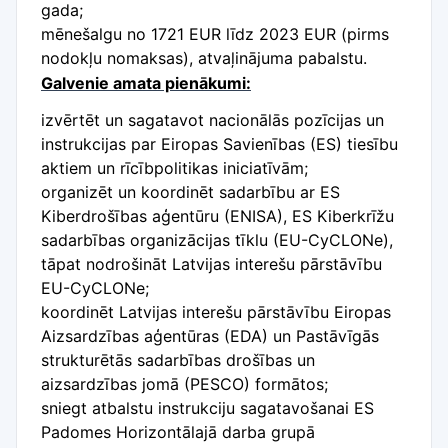
gada;
mēnešalgu no 1721 EUR līdz 2023 EUR (pirms
nodokļu nomaksas), atvaļinājuma pabalstu.
Galvenie amata pienākumi:
izvērtēt un sagatavot nacionālās pozīcijas un
instrukcijas par Eiropas Savienības (ES) tiesību
aktiem un rīcībpolitikas iniciatīvām;
organizēt un koordinēt sadarbību ar ES
Kiberdrošības aģentūru (ENISA), ES Kiberkrīžu
sadarbības organizācijas tīklu (EU-CyCLONe),
tāpat nodrošināt Latvijas interešu pārstāvību
EU-CyCLONe;
koordinēt Latvijas interešu pārstāvību Eiropas
Aizsardzības aģentūras (EDA) un Pastāvīgās
strukturētās sadarbības drošības un
aizsardzības jomā (PESCO) formātos;
sniegt atbalstu instrukciju sagatavošanai ES
Padomes Horizontālajā darba grupā