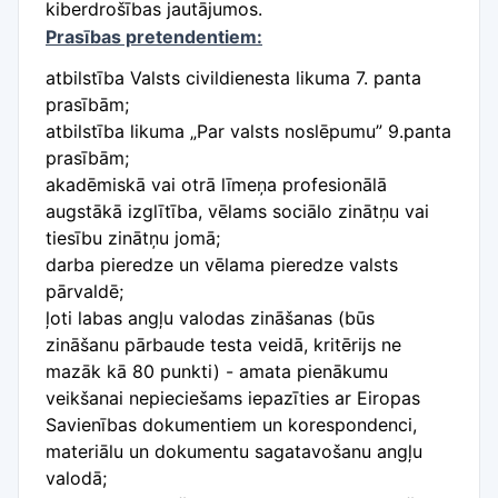
kiberdrošības jautājumos.
Prasības pretendentiem:
atbilstība Valsts civildienesta likuma 7. panta
prasībām;
atbilstība likuma „Par valsts noslēpumu” 9.panta
prasībām;
akadēmiskā vai otrā līmeņa profesionālā
augstākā izglītība, vēlams sociālo zinātņu vai
tiesību zinātņu jomā;
darba pieredze un vēlama pieredze valsts
pārvaldē;
ļoti labas angļu valodas zināšanas (būs
zināšanu pārbaude testa veidā, kritērijs ne
mazāk kā 80 punkti) - amata pienākumu
veikšanai nepieciešams iepazīties ar Eiropas
Savienības dokumentiem un korespondenci,
materiālu un dokumentu sagatavošanu angļu
valodā;