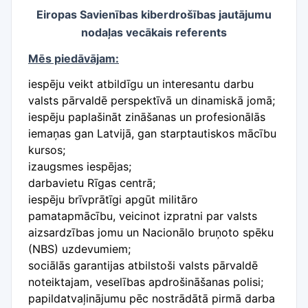
Eiropas Savienības kiberdrošības jautājumu
nodaļas vecākais referents
Mēs piedāvājam:
iespēju veikt atbildīgu un interesantu darbu
valsts pārvaldē perspektīvā un dinamiskā jomā;
iespēju paplašināt zināšanas un profesionālās
iemaņas gan Latvijā, gan starptautiskos mācību
kursos;
izaugsmes iespējas;
darbavietu Rīgas centrā;
iespēju brīvprātīgi apgūt militāro
pamatapmācību, veicinot izpratni par valsts
aizsardzības jomu un Nacionālo bruņoto spēku
(NBS) uzdevumiem;
sociālās garantijas atbilstoši valsts pārvaldē
noteiktajam, veselības apdrošināšanas polisi;
papildatvaļinājumu pēc nostrādātā pirmā darba