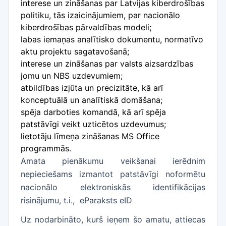
interese un zināšanas par Latvijas kiberdrošības
politiku, tās izaicinājumiem, par nacionālo
kiberdrošības pārvaldības modeli;
labas iemaņas analītisko dokumentu, normatīvo
aktu projektu sagatavošanā;
interese un zināšanas par valsts aizsardzības
jomu un NBS uzdevumiem;
atbildības izjūta un precizitāte, kā arī
konceptuālā un analītiskā domāšana;
spēja darboties komandā, kā arī spēja
patstāvīgi veikt uzticētos uzdevumus;
lietotāju līmeņa zināšanas MS Office
programmās.
Amata pienākumu veikšanai ierēdnim
nepieciešams izmantot patstāvīgi noformētu
nacionālo elektroniskās identifikācijas
risinājumu, t.i., eParaksts eID
Uz nodarbināto, kurš ieņem šo amatu, attiecas