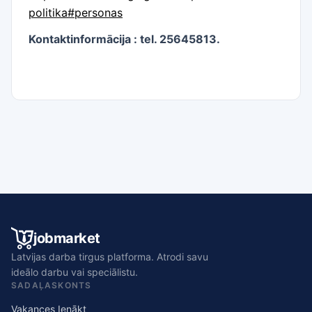
politika#personas
Kontaktinformācija : tel. 25645813.
jobmarket
Latvijas darba tirgus platforma. Atrodi savu
ideālo darbu vai speciālistu.
SADAĻAS
KONTS
Vakances
Ienākt