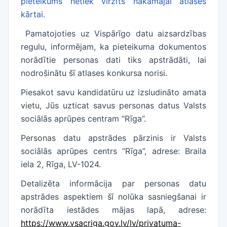
pieteikums netiek virzīts nākamajai atlases
kārtai.
Pamatojoties uz Vispārīgo datu aizsardzības
regulu, informējam, ka pieteikuma dokumentos
norādītie personas dati tiks apstrādāti, lai
nodrošinātu šī atlases konkursa norisi.
Piesakot savu kandidatūru uz izsludināto amata
vietu, Jūs uzticat savus personas datus Valsts
sociālās aprūpes centram “Rīga”.
Personas datu apstrādes pārzinis ir Valsts
sociālās aprūpes centrs “Rīga”, adrese: Braila
iela 2, Rīga, LV-1024.
Detalizēta informācija par personas datu
apstrādes aspektiem šī nolūka sasniegšanai ir
norādīta iestādes mājas lapā, adrese:
https://www.vsacriga.gov.lv/lv/privatuma-