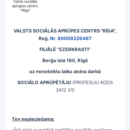
VALSTS SOCIĀLĀS APRŪPES CENTRS "RĪGA"
,
Reģ.
Nr. 90009226487
FILIĀLĒ “EZERKRASTI”
Berģu iela 160, Rīgā
uz nenoteiktu laiku
aicina darbā
SOCIĀLO APRŪPĒTĀJU
(PROFESIJU KODS
3412 01)
Tev nepieciešama:
•Īsā cikla augstākā izglītība sociālās aprūpes