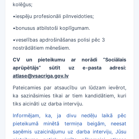
kolēģus;
•iespēju profesionāli pilnveidoties;
•bonusus atbilstoši koplīgumam.
•veselības apdrošināšanas polisi pēc 3
nostrādātiem mēnešiem.
CV un pieteikumu ar norādi “Sociālais
aprūpētājs” sūtīt uz e-pasta adresi:
atlase@vsacriga.gov.lv
Pateicamies par atsaucību un lūdzam ievērot,
ka sazināsimies tikai ar tiem kandidātiem, kuri
tiks aicināti uz darba interviju.
Informējam, ka, ja divu nedēļu laikā pēc
pieteikumā minētā termiņa beigām, neesat
saņēmis uzaicinājumu uz darba interviju, Jūsu