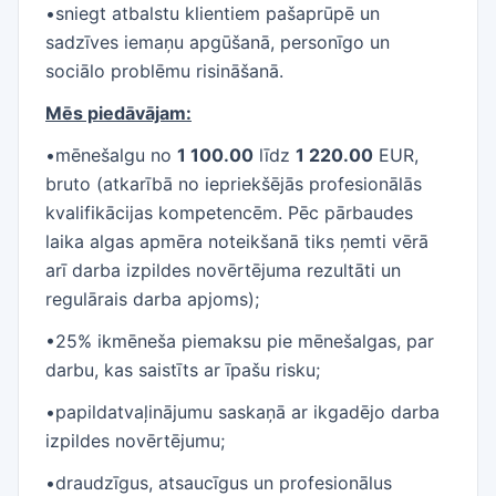
•sniegt atbalstu klientiem pašaprūpē un
sadzīves iemaņu apgūšanā, personīgo un
sociālo problēmu risināšanā.
Mēs piedāvājam:
•mēnešalgu no
1 100.00
līdz
1 220.00
EUR,
bruto (atkarībā no iepriekšējās profesionālās
kvalifikācijas kompetencēm. Pēc pārbaudes
laika algas apmēra noteikšanā tiks ņemti vērā
arī darba izpildes novērtējuma rezultāti un
regulārais darba apjoms);
•25% ikmēneša piemaksu pie mēnešalgas, par
darbu, kas saistīts ar īpašu risku;
•papildatvaļinājumu saskaņā ar ikgadējo darba
izpildes novērtējumu;
•draudzīgus, atsaucīgus un profesionālus