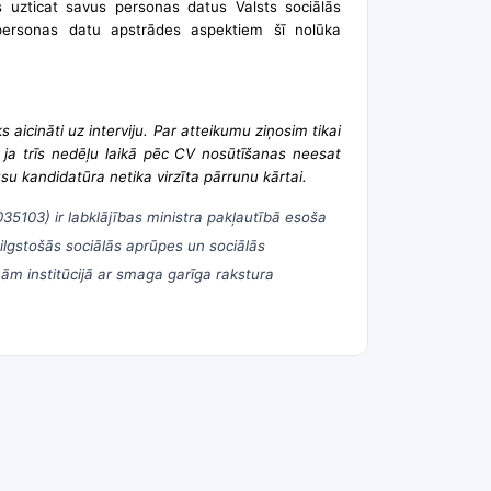
s uzticat savus personas datus Valsts sociālās
personas datu apstrādes aspektiem šī nolūka
 aicināti uz interviju. Par atteikumu ziņosim tikai
, ja trīs nedēļu laikā pēc CV nosūtīšanas neesat
su kandidatūra netika virzīta pārrunu kārtai.
035103)
ir labklājības ministra pakļautībā esoša
ilgstošās sociālās aprūpes un sociālās
m institūcijā ar smaga garīga rakstura