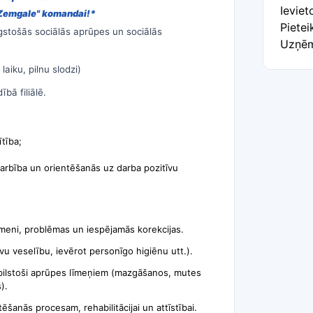
Ievie
"Zemgale" komandai!*
Pietei
ilgstošās sociālās aprūpes un sociālās
Uzņēm
laiku, pilnu slodzi)
bā filiālē.
ītība;
arbība un orientēšanās uz darba pozitīvu
īmeni, problēmas un iespējamās korekcijas.
u veselību, ievērot personīgo higiēnu utt.).
tbilstoši aprūpes līmeņiem (mazgāšanos, mutes
).
ēšanās procesam, rehabilitācijai un attīstībai.