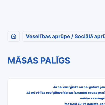
Veselības aprūpe / Sociālā apr
MĀSAS PALĪGS
Ja esi enerģisks un esi gatavs j
kā arī vēlies sevi
pilnveidot un izmantot savas pro
mērķu
sasniegš
tad tieši Tu, kā kolēģis, e