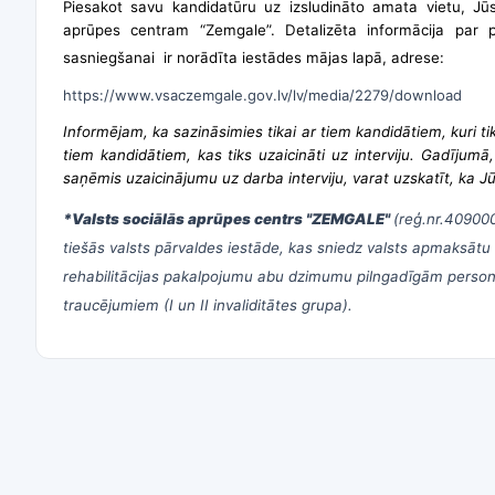
Piesakot savu kandidatūru uz izsludināto amata vietu, Jū
aprūpes centram “Zemgale”. Detalizēta informācija par 
sasniegšanai ir norādīta iestādes mājas lapā, adrese:
https://www.vsaczemgale.gov.lv/lv/media/2279/download
Informējam, ka sazināsimies tikai ar tiem kandidātiem, kuri tiks
tiem kandidātiem, kas tiks uzaicināti uz interviju. Gadījumā
saņēmis uzaicinājumu uz darba interviju, varat uzskatīt, ka Jū
*Valsts sociālās aprūpes centrs "ZEMGALE"
(reģ.nr.40900
tiešās valsts pārvaldes iestāde, kas sniedz valsts apmaksātu 
rehabilitācijas pakalpojumu abu dzimumu pilngadīgām personā
traucējumiem (I un II invaliditātes grupa).