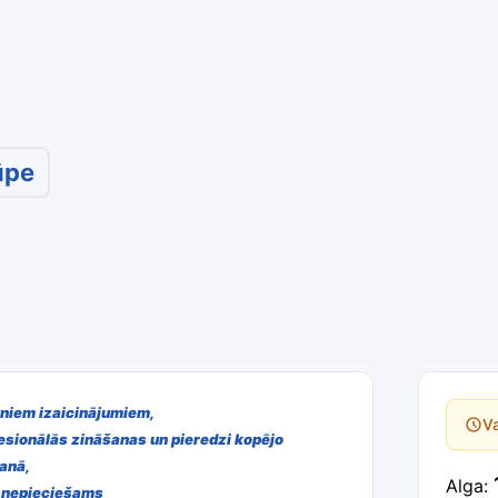
ūpe
auniem izaicinājumiem,
Va
fesionālās zināšanas un pieredzi kopējo
anā,
Alga:
si nepieciešams