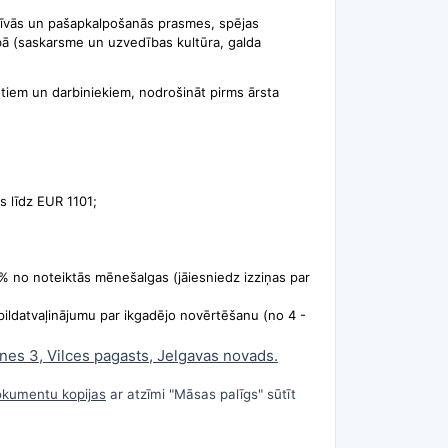
atīvās un pašapkalpošanās prasmes, spējas
drībā (saskarsme un uzvedības kultūra, galda
ntiem un darbiniekiem, nodrošināt pirms ārsta
s līdz EUR 1101;
% no noteiktās mēnešalgas (jāiesniedz izziņas par
pildatvaļinājumu par ikgadējo novērtēšanu (no 4 -
lnes 3, Vilces pagasts, Jelgavas novads.
dokumentu kopijas
ar atzīmi "Māsas palīgs" sūtīt