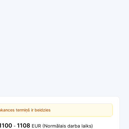
kances termiņš ir beidzies
1100
1108
-
EUR
(Normālais darba laiks)