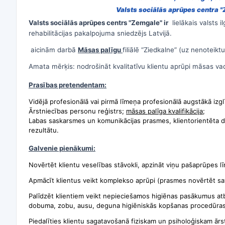
Valsts sociālās aprūpes centra 
Valsts sociālās aprūpes centrs "Zemgale" ir
lielākais valsts 
rehabilitācijas pakalpojuma sniedzējs Latvijā.
aicinām darbā
Māsas palīgu
filiālē “Ziedkalne” (uz nenoteiktu 
Amata mērķis: nodrošināt kvalitatīvu klientu aprūpi māsas vadī
Prasības pretendentam:
Vidējā profesionālā vai pirmā līmeņa profesionālā augstākā izgl
Ārstniecības personu reģistrs;
māsas palīga kvalifikācija
;
Labas saskarsmes un komunikācijas prasmes, klientorientēta d
rezultātu.
Galvenie pienākumi:
Novērtēt klientu veselības stāvokli, apzināt viņu pašaprūpes l
Apmācīt klientus veikt komplekso aprūpi (prasmes novērtēt sav
Palīdzēt klientiem veikt nepieciešamos higiēnas pasākumus a
dobuma, zobu, ausu, deguna higiēniskās kopšanas procedūras
Piedalīties klientu sagatavošanā fiziskam un psiholoģiskam ārst