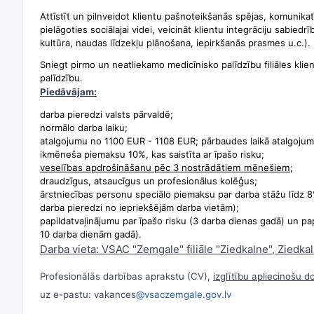
Attīstīt un pilnveidot klientu pašnoteikšanās spējas, komunik
pielāgoties sociālajai videi, veicināt klientu integrāciju sabie
kultūra, naudas līdzekļu plānošana, iepirkšanās prasmes u.c.).
Sniegt pirmo un neatliekamo medicīnisko palīdzību filiāles klie
palīdzību.
Piedāvājam:
darba pieredzi valsts pārvaldē;
normālo darba laiku;
atalgojumu no 1100 EUR - 1108 EUR; pārbaudes laikā atalgojum
ikmēneša piemaksu 10%, kas saistīta ar īpašo risku;
veselības apdrošināšanu pēc 3 nostrādātiem mēnešiem;
draudzīgus, atsaucīgus un profesionālus kolēģus;
ārstniecības personu speciālo piemaksu par darba stāžu līdz 8
darba pieredzi no iepriekšējām darba vietām);
papildatvaļinājumu par īpašo risku (3 darba dienas gadā) un pa
10 darba dienām gadā).
Darba vieta: VSAC "Zemgale" filiāle "Ziedkalne", Ziedka
Profesionālās darbības aprakstu (CV),
izglītību apliecinošu 
uz e-pastu: vakances
@vsaczemgale.gov.lv