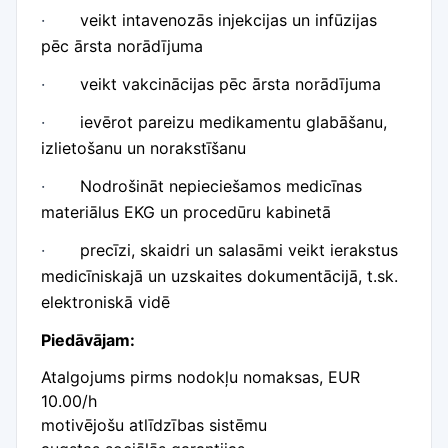
·
veikt intavenozās injekcijas un infūzijas
pēc ārsta norādījuma
·
veikt vakcinācijas pēc ārsta norādījuma
·
ievērot pareizu medikamentu glabāšanu,
izlietošanu un norakstīšanu
·
Nodrošināt nepieciešamos medicīnas
materiālus EKG un procedūru kabinetā
·
precīzi, skaidri un salasāmi veikt ierakstus
medicīniskajā un uzskaites dokumentācijā, t.sk.
elektroniskā vidē
Piedāvājam:
Atalgojums pirms nodokļu nomaksas, EUR
10.00/h
motivējošu atlīdzības sistēmu