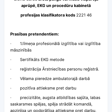
aprūpē, EKG un procedūru kabinetā
profesijas klasifikatora kods
2221 46
Prasības pretendentiem:
·
1.līmeņa profesionālā izglītība vai izglītība
māszinībās
·
Sertifikāts EKG metode
·
reģistrācija Ārstniecības personu reģistrā.
·
Vēlama pieredze ambulatorajā darbā
·
pozitīva attieksme pret darbu
·
precizitāte, augsta atbildības sajūta, labas
saskarsmes spējas, spēja strādāt komandā,
apzinīga un godprātīga attieksme pret darbu,