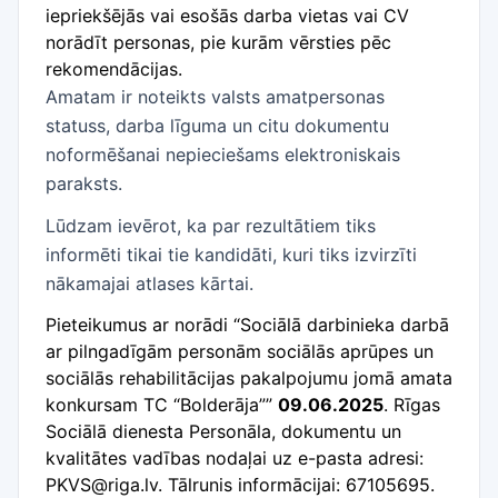
iepriekšējās vai esošās darba vietas vai CV
norādīt personas, pie kurām vērsties pēc
rekomendācijas.
Amatam ir noteikts valsts amatpersonas
statuss, darba līguma un citu dokumentu
noformēšanai nepieciešams elektroniskais
paraksts.
Lūdzam ievērot, ka par rezultātiem tiks
informēti tikai tie kandidāti, kuri tiks izvirzīti
nākamajai atlases kārtai.
Pieteikumus ar norādi “Sociālā darbinieka darbā
ar pilngadīgām personām sociālās aprūpes un
sociālās rehabilitācijas pakalpojumu jomā amata
konkursam TC “Bolderāja””
09.06.2025
. Rīgas
Sociālā dienesta Personāla, dokumentu un
kvalitātes vadības nodaļai uz e-pasta adresi:
PKVS@riga.lv. Tālrunis informācijai: 67105695.