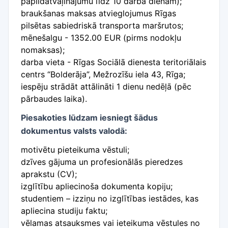
papildatvaļinājumu līdz 10 darba dienām);
braukšanas maksas atvieglojumus Rīgas
pilsētas sabiedriskā transporta maršrutos;
mēnešalgu - 1352.00 EUR (pirms nodokļu
nomaksas);
darba vieta - Rīgas Sociālā dienesta teritoriālais
centrs “Bolderāja”, Mežrozīšu iela 43, Rīga;
iespēju strādāt attālināti 1 dienu nedēļā (pēc
pārbaudes laika).
Piesakoties lūdzam iesniegt šādus
dokumentus valsts valodā:
motivētu pieteikuma vēstuli;
dzīves gājuma un profesionālās pieredzes
aprakstu (CV);
izglītību apliecinoša dokumenta kopiju;
studentiem – izziņu no izglītības iestādes, kas
apliecina studiju faktu;
vēlamas atsauksmes vai ieteikuma vēstules no