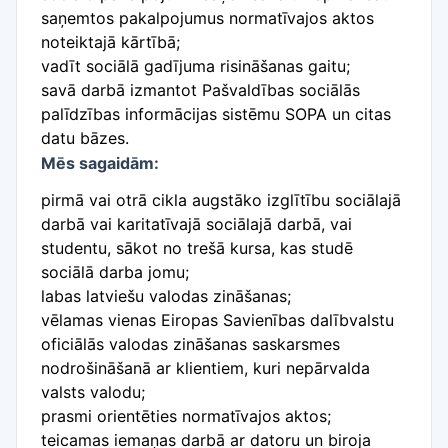
saņemtos pakalpojumus normatīvajos aktos
noteiktajā kārtībā;
vadīt sociālā gadījuma risināšanas gaitu;
savā darbā izmantot Pašvaldības sociālās
palīdzības informācijas sistēmu SOPA un citas
datu bāzes.
Mēs sagaidām:
pirmā vai otrā cikla augstāko izglītību sociālajā
darbā vai karitatīvajā sociālajā darbā, vai
studentu, sākot no trešā kursa, kas studē
sociālā darba jomu;
labas latviešu valodas zināšanas;
vēlamas vienas Eiropas Savienības dalībvalstu
oficiālās valodas zināšanas saskarsmes
nodrošināšanā ar klientiem, kuri nepārvalda
valsts valodu;
prasmi orientēties normatīvajos aktos;
teicamas iemaņas darbā ar datoru un biroja