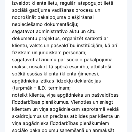
izveidot klienta lietu, regulāri atspoguļot lietā
sociālā gadījuma vadīšanas procesu un
nodrošināt pakalpojuma piešķiršanai
nepieciešamo dokumentāciju;
sagatavot administratīvo aktu un citu
dokumentu projektus, organizēt saraksti ar
klientu, valsts un pašvaldību institūcijām, kā arī
fiziskām un juridiskām personām;
sagatavot atzinumu par sociālo pakalpojuma
maksu, nosakot tā spēkā esamību, atbilstoši
spēkā esošas klienta (klienta ģimenes),
apgādnieka iztikas līdzekļu deklarācijas
(turpmāk – ILD) termiņam;
noteikt klienta, viņa apgādnieka un pašvaldības
līdzdarbības pienākumus. Vienoties un sniegt
klientam un viņa apgādniekam saprotamā veidā
skaidrojumus un precīzas atbildes par klienta un
viņa apgādnieka līdzdarbības pienākumiem
sociālo pakalpojumu saņemšanā un apmaksāt