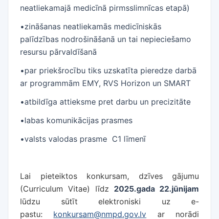
neatliekamajā medicīnā pirmsslimnīcas etapā)
•zināšanas neatliekamās medicīniskās
palīdzības nodrošināšanā un tai nepieciešamo
resursu pārvaldīšanā
•par priekšrocību tiks uzskatīta pieredze darbā
ar programmām EMY, RVS Horizon un SMART
•atbildīga attieksme pret darbu un precizitāte
•labas komunikācijas prasmes
•valsts valodas prasme C1 līmenī
Lai pieteiktos konkursam, dzīves gājumu
(Curriculum Vitae) līdz
2025.gada 22.jūnijam
lūdzu sūtīt elektroniski uz e-
pastu:
konkursam@nmpd.gov.lv
ar norādi