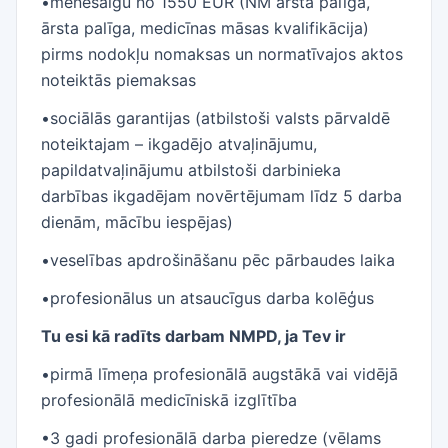
•mēnešalgu no 1550 EUR (NM ārsta palīga,
ārsta palīga, medicīnas māsas kvalifikācija)
pirms nodokļu nomaksas un normatīvajos aktos
noteiktās piemaksas
•sociālās garantijas (atbilstoši valsts pārvaldē
noteiktajam – ikgadējo atvaļinājumu,
papildatvaļinājumu atbilstoši darbinieka
darbības ikgadējam novērtējumam līdz 5 darba
dienām, mācību iespējas)
•veselības apdrošināšanu pēc pārbaudes laika
•profesionālus un atsaucīgus darba kolēģus
Tu esi kā radīts darbam NMPD, ja Tev ir
•pirmā līmeņa profesionālā augstākā vai vidējā
profesionālā medicīniskā izglītība
•3 gadi profesionālā darba pieredze (vēlams