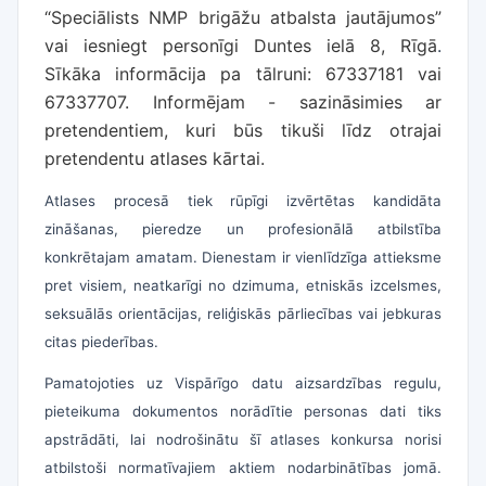
“Speciālists NMP brigāžu atbalsta jautājumos”
vai iesniegt personīgi Duntes ielā 8, Rīgā
.
Sīkāka informācija pa tālruni: 67337181 vai
67337707. Informējam - sazināsimies ar
pretendentiem, kuri būs tikuši līdz otrajai
pretendentu atlases kārtai.
Atlases procesā tiek rūpīgi izvērtētas kandidāta
zināšanas, pieredze un profesionālā atbilstība
konkrētajam amatam. Dienestam ir vienlīdzīga attieksme
pret visiem, neatkarīgi no dzimuma, etniskās izcelsmes,
seksuālās orientācijas, reliģiskās pārliecības vai jebkuras
citas piederības.
Pamatojoties uz Vispārīgo datu aizsardzības regulu,
pieteikuma dokumentos norādītie personas dati tiks
apstrādāti, lai nodrošinātu šī atlases konkursa norisi
atbilstoši normatīvajiem aktiem nodarbinātības jomā.