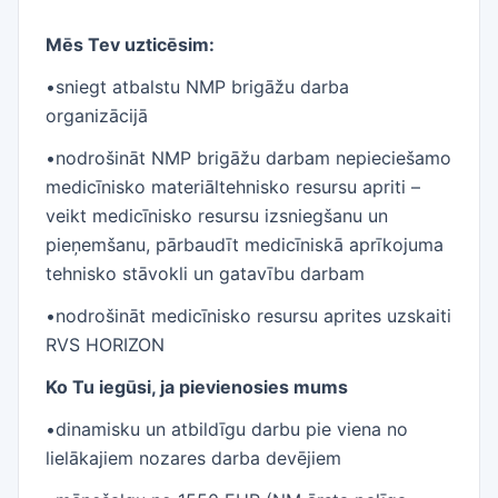
Mēs Tev uzticēsim:
•sniegt atbalstu NMP brigāžu darba
organizācijā
•nodrošināt NMP brigāžu darbam nepieciešamo
medicīnisko materiāltehnisko resursu apriti –
veikt medicīnisko resursu izsniegšanu un
pieņemšanu, pārbaudīt medicīniskā aprīkojuma
tehnisko stāvokli un gatavību darbam
•nodrošināt medicīnisko resursu aprites uzskaiti
RVS HORIZON
Ko Tu iegūsi, ja pievienosies mums
•dinamisku un atbildīgu darbu pie viena no
lielākajiem nozares darba devējiem