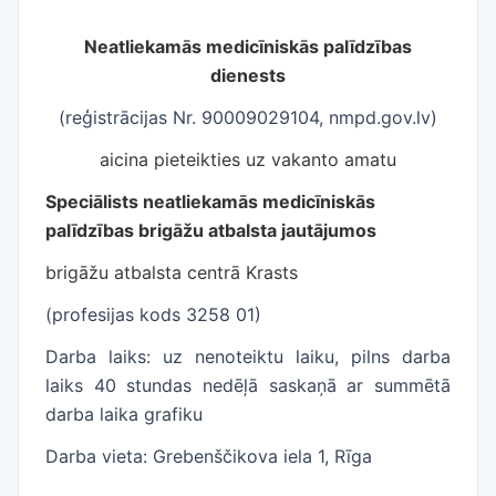
Neatliekamās medicīniskās palīdzības
dienests
(reģistrācijas Nr.
90009029104, nmpd.gov.lv)
aicina pieteikties uz vakanto amatu
Speciālists neatliekamās medicīniskās
palīdzības brigāžu atbalsta jautājumos
brigāžu atbalsta centrā Krasts
(profesijas kods 3258 01)
Darba laiks: uz nenoteiktu laiku, pilns darba
laiks 40 stundas nedēļā saskaņā ar summētā
darba laika grafiku
Darba vieta: Grebenščikova iela 1, Rīga