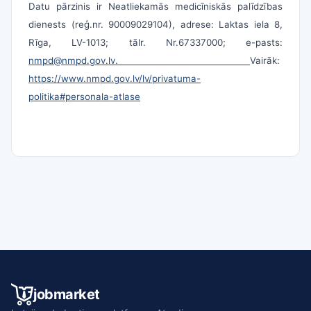
Datu pārzinis ir Neatliekamās medicīniskās palīdzības
dienests (reģ.nr. 90009029104), adrese: Laktas iela 8,
Rīga, LV-1013; tālr. Nr.67337000; e-pasts:
nmpd@nmpd.gov.lv
.
Vairāk:
https://www.nmpd.gov.lv/lv/privatuma-
politika#personala-atlase
jobmarket