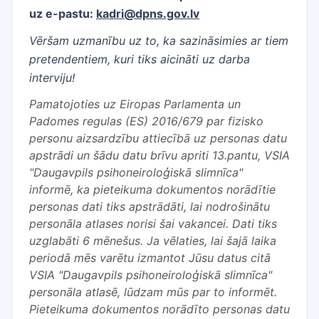
uz e-pastu:
kadri@dpns.gov.lv
Vēršam uzmanību uz to, ka sazināsimies ar tiem
pretendentiem, kuri tiks aicināti uz darba
interviju!
Pamatojoties uz Eiropas Parlamenta un
Padomes regulas (ES) 2016/679 par fizisko
personu aizsardzību attiecībā uz personas datu
apstrādi un šādu datu brīvu apriti 13.pantu, VSIA
"Daugavpils psihoneiroloģiskā slimnīca"
informē, ka pieteikuma dokumentos norādītie
personas dati tiks apstrādāti, lai nodrošinātu
personāla atlases norisi šai vakancei. Dati tiks
uzglabāti 6 mēnešus. Ja vēlaties, lai šajā laika
periodā mēs varētu izmantot Jūsu datus citā
VSIA "Daugavpils psihoneiroloģiskā slimnīca"
personāla atlasē, lūdzam mūs par to informēt.
Pieteikuma dokumentos norādīto personas datu