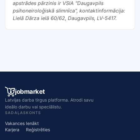
apstrādes pārzinis ir VSIA "Daugavpils
psihoneiroloģiskā slimnīca", kontaktinformācija:
Lielā Dārza ielā 60/62, Daugavpils, LV-5417.
jobmarket
Latvijas darba tirgus platforma. Atrodi savu
ideālo darbu vai speciālistu.
SADAĻAS
KONTS
Vakances
Ienākt
Karjera
Reģistrēties