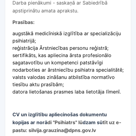
Darba pienākumi - saskaņā ar Sabiedrībā
apstiprinātu amata aprakstu.
Prasības:
augstākā medicīniskā izglītība ar specializāciju
psihiatrijā;
reģistrācija Ārstniecības personu reģistrā;
sertifikāts, kas apliecina ārsta profesionālo
sagatavotību un kompetenci patstāvīgi
nodarboties ar ārstniecību psihiatra specialitātē;
valsts valodas zināšanu atbilstība normatīvo
tiesību aktu prasībām;
datora lietošanas prasmes laba lietotāja līmenī.
CV un izglītību apliecinošas dokumentu
kopijas ar norā
di "Psihiatrs
" l
ū
dzam sū
t
ī
t uz e-
pastu: silvija.grauzina@dpns.gov.lv