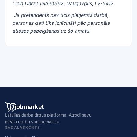
Lielā Dārza ielā 60/62, Daugavpils, LV-5417.
Ja pretendents nav ticis pieņemts darbā,
personas dati tiks iznīcināti pēc personāla
atlases pabeigšanas uz šo amatu.
jobmarket
Latvijas darba tirgus platforma. Atrodi savu
ideālo darbu vai speciālistu.
SADAĻAS
KONTS