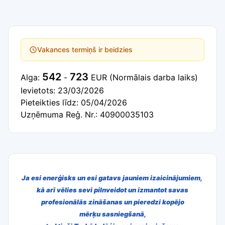
Vakances termiņš ir beidzies
542
723
Alga:
-
EUR
(Normālais darba laiks)
Ievietots: 23/03/2026
Pieteikties līdz: 05/04/2026
Uzņēmuma Reģ. Nr.: 40900035103
Ja esi enerģisks un esi gatavs jauniem izaicinājumiem,
kā arī vēlies sevi
pilnveidot un izmantot savas
profesionālās zināšanas un pieredzi kopējo
mērķu
sasniegšanā,