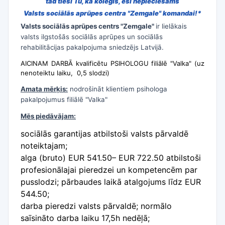
tad tieši Tu, kā kolēģis, esi nepieciešams
Valsts sociālās aprūpes centra "Zemgale" komandai!*
Valsts sociālās aprūpes centrs "Zemgale"
ir
lielākais
valsts ilgstošās sociālās aprūpes un sociālās
rehabilitācijas pakalpojuma sniedzējs Latvijā.
AICINAM DARBĀ kvalificētu PSIHOLOGU
filiālē "Valka" (uz
nenoteiktu laiku,
0,5 slodzi)
Amata mērķis:
nodrošināt klientiem psihologa
pakalpojumus filiālē "Valka"
Mēs piedāvājam:
sociālās garantijas atbilstoši valsts pārvaldē
noteiktajam;​
alga (bruto) EUR 541.50– EUR 722.50 atbilstoši
profesionālajai pieredzei un kompetencēm par
pusslodzi; pārbaudes laikā atalgojums līdz EUR
544.50;
darba pieredzi valsts pārvaldē; normālo
saīsināto darba laiku 17,5h nedēļā;