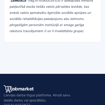
"ZEMGALE"
(reģ.nr.40900035103)
ir labklājības ministra
pakļautībā esoša tiešās valsts pārvaldes iestāde, kas
sniedz valsts apmaksātu ilgstošās sociālās aprūpes un
sociālās rehabilitācijas pakalpojumu abu dzimumu
pilngadīgām personām institūcijā ar smaga garīga
rakstura traucējumiem (I un II invaliditātes grupa).
jobmarket
Latvijas darba tirgus platforma. Atrodi savu
ideālo darbu vai speciālistu.
SADAĻAS
KONTS