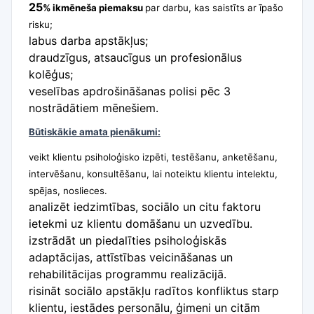
25
% ikmēneša piemaksu
par darbu, kas saistīts ar īpašo
risku;
labus darba apstākļus;
draudzīgus, atsaucīgus un profesionālus
kolēģus;
veselības apdrošināšanas polisi pēc 3
nostrādātiem mēnešiem.
Būtiskākie amata pienākumi:
veikt klientu psiholoģisko izpēti, testēšanu, anketēšanu,
intervēšanu, konsultēšanu, lai noteiktu klientu intelektu,
spējas, noslieces.
analizēt iedzimtības, sociālo un citu faktoru
ietekmi uz klientu domāšanu un uzvedību.
izstrādāt un piedalīties psiholoģiskās
adaptācijas, attīstības veicināšanas un
rehabilitācijas programmu realizācijā.
risināt sociālo apstākļu radītos konfliktus starp
klientu, iestādes personālu, ģimeni un citām