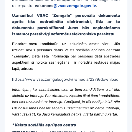
uz e-pastu:
vakances
@vsaczemgale.gov.lv
.
Uzmanību! VSAC "Zemgale" personāla dokumentu
aprite tiks nodrošināta elektroniski, līdz ar to
dokumentu parakstīšanai Jums būs nepieciešams
izmantot patstāvīgi noformētu elektronisko parakstu.
Piesakot savu kandidatūru uz izsludināto amata vietu, Jūs
uzticat savus personas datus Valsts sociālās aprūpes centram
“Zemgale”. Detalizēta informācija par personas datu apstrādes
aspektiem šī nolūka sasniegšanai ir norādīta iestādes mājas
lapā, adrese:
https://www.vsaczemgale.gov.lv/lv/media/2279/download
Informējam, ka sazināsimies tikai ar tiem kandidātiem, kuri tiks
aicināti uz interviju. Par atteikumu ziņosim tikai tiem kandidātiem,
kas tiks uzaicināti uz interviju. Gadījumā, ja trīs nedēļu laikā pēc
CV nosūtīšanas neesat saņēmis uzaicinājumu uz darba interviju,
varat uzskatīt, ka Jūsu kandidatūra netika virzīta pārrunu kārtai.
*Valsts sociālās aprūpes centrs