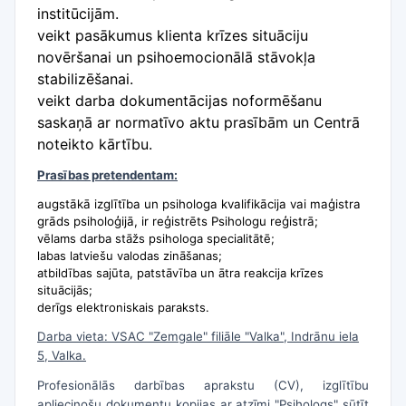
institūcijām.
veikt pasākumus klienta krīzes situāciju
novēršanai un psihoemocionālā stāvokļa
stabilizēšanai.
veikt darba dokumentācijas noformēšanu
saskaņā ar normatīvo aktu prasībām un Centrā
noteikto kārtību.
Prasības pretendentam:
augstākā izglītība un psihologa kvalifikācija vai maģistra
grāds psiholoģijā, ir reģistrēts Psihologu reģistrā;
vēlams darba stāžs psihologa specialitātē;
labas latviešu valodas zināšanas;
atbildības sajūta, patstāvība un ātra reakcija krīzes
situācijās;
derīgs elektroniskais paraksts.
Darba vieta: VSAC "Zemgale" filiāle "Valka", Indrānu iela
5, Valka.
Profesionālās darbības aprakstu (CV), izglītību
apliecinošu dokumentu kopijas ar atzīmi "Psihologs" sūtīt