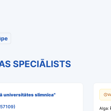
ūpe
AS SPECIĀLISTS
kā universitātes slimnīca"
Va
457109)
Alga: