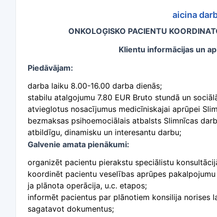
aicina dar
ONKOLOĢISKO PACIENTU KOORDINA
Klientu informācijas un a
Piedāvājam:
darba laiku 8.00-16.00 darba dienās; ​
stabilu atalgojumu 7.80 EUR Bruto stundā un sociālā
atvieglotus nosacījumus medicīniskajai aprūpei Slim
bezmaksas psihoemociālais atbalsts Slimnīcas darb
atbildīgu, dinamisku un interesantu darbu;
Galvenie amata pienākumi:
organizēt pacientu pierakstu speciālistu konsultāci
koordinēt pacientu veselības aprūpes pakalpojumu 
ja plānota operācija, u.c. etapos;
informēt pacientus par plānotiem konsilija norises la
sagatavot dokumentus;