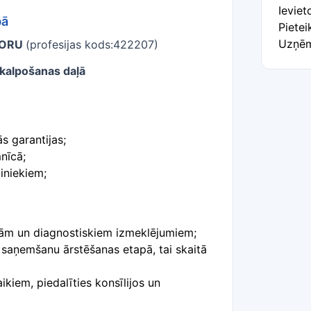
Ieviet
bā
Pietei
Uzņēm
TORU
(profesijas kods:422207)
pkalpošanas daļā
s garantijas;
nīcā;
iniekiem;
jām un diagnostiskiem izmeklējumiem; ​
saņemšanu ārstēšanas etapā, tai skaitā
ikiem, piedalīties konsīlijos un