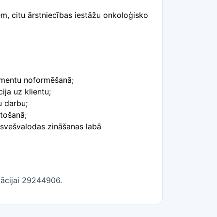
em, citu ārstniecības iestāžu onkoloģisko
umentu noformēšanā;
ija uz klientu;
u darbu;
tošanā;
 svešvalodas zināšanas labā
rmācijai 29244906.