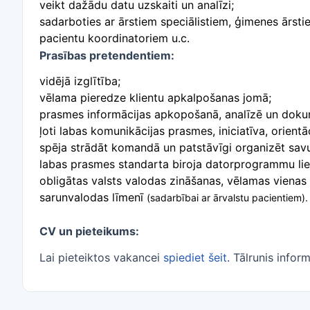
veikt dažādu datu uzskaiti un analīzi;
sadarboties ar ārstiem speciālistiem, ģimenes ārsti
pacientu koordinatoriem u.c.
Prasības pretendentiem:
vidējā izglītība; ​
vēlama pieredze klientu apkalpošanas jomā;
prasmes informācijas apkopošanā, analīzē un dok
ļoti labas komunikācijas prasmes, iniciatīva, orientāc
spēja strādāt komandā un patstāvīgi organizēt sav
labas prasmes standarta biroja datorprogrammu lie
obligātas valsts valodas zināšanas, vēlamas vienas
sarunvalodas līmenī
(sadarbībai ar ārvalstu pacientiem).
CV un pieteikums:
Lai pieteiktos vakancei
spiediet šeit
. Tālrunis info