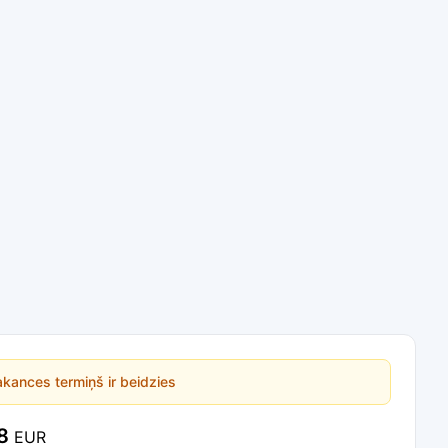
kances termiņš ir beidzies
8
EUR