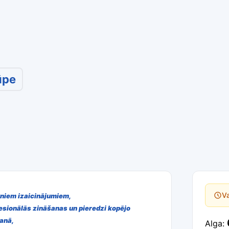
ūpe
Va
auniem izaicinājumiem,
fesionālās zināšanas un pieredzi kopējo
anā,
Alga: