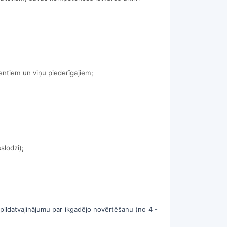
ientiem un viņu piederīgajiem;
slodzi);
apildatvaļinājumu par ikgadējo novērtēšanu (no 4 -