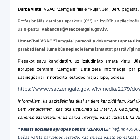
Darba vieta:
VSAC "Zemgale filiāle "Rūja", Jeri, Jeru pagasts
Profesionālās darbības aprakstu (CV) un izglītību apliecino
uz e-pastu:
vakances@vsaczemgale.gov.lv
.
Uzmanību! VSAC "Zemgale" personāla dokumentu aprite tiks n
parakstīšanai Jums būs nepieciešams izmantot patstāvīgi no
Piesakot savu kandidatūru uz izsludināto amata vietu, Jū
aprūpes centram “Zemgale”. Detalizēta informācija par 
sasniegšanai ir norādīta iestādes mājas lapā, adrese:
https://www.vsaczemgale.gov.lv/lv/media/2279/d
Informējam, ka sazināsimies tikai ar tiem kandidātiem, kuri tiks
tiem kandidātiem, kas tiks uzaicināti uz interviju. Gadījumā
saņēmis uzaicinājumu uz darba interviju, varat uzskatīt, ka Jū
*Valsts sociālās aprūpes centrs "ZEMGALE"
(reģ.nr.40900
tiešās valsts pārvaldes iestāde, kas sniedz valsts apmaksātu 