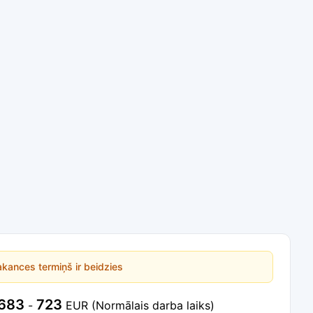
kances termiņš ir beidzies
683
723
-
EUR
(Normālais darba laiks)