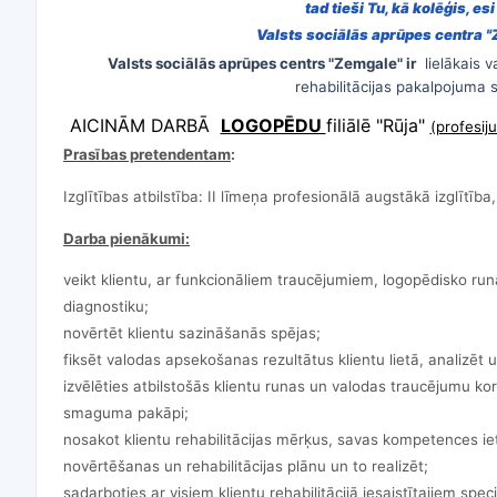
tad tieši Tu, kā kolēģis, e
Valsts sociālās aprūpes centra 
Valsts sociālās aprūpes centrs "Zemgale" ir
lielākais v
rehabilitācijas pakalpojuma 
AICINĀM DARBĀ
LOGOPĒDU
filiālē "Rūja"
(profesij
Prasības pretendentam
:
Izglītības atbilstība: II līmeņa profesionālā augstākā izglītība, 
Darba pienākumi:
veikt klientu, ar funkcionāliem traucējumiem, logopēdisko ru
diagnostiku;
novērtēt klientu sazināšanās spējas;
fiksēt valodas apsekošanas rezultātus klientu lietā, analizēt 
izvēlēties atbilstošās klientu runas un valodas traucējumu ko
smaguma pakāpi;
nosakot klientu rehabilitācijas mērķus, savas kompetences ie
novērtēšanas un rehabilitācijas plānu un to realizēt;
sadarboties ar visiem klientu rehabilitācijā iesaistītajiem spe