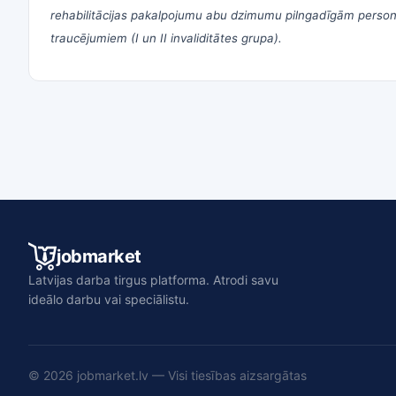
rehabilitācijas pakalpojumu abu dzimumu pilngadīgām personā
traucējumiem (I un II invaliditātes grupa).
jobmarket
Latvijas darba tirgus platforma. Atrodi savu
ideālo darbu vai speciālistu.
© 2026 jobmarket.lv — Visi tiesības aizsargātas