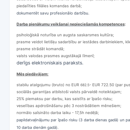
piedalīties filiāles komandas darbā;
dokumentēt savu profesionālo darbību.
Darba pienākumu veikšanai nepieciešamās kompetences
:
psiholoģiskā noturība un augsta saskarsmes kultūra;
prasme veidot lietišķu sadarbību ar iestādes darbiniekiem, kl
prasme strādāt komandā;
valsts valodas prasmes augstākajā līmenī;
derīgs elektroniskais paraksts.
Mēs piedāvājam:
stabilu atalgojumu (bruto) no EUR
- EUR 722.50 (par pus
682.5
sociālās garantijas atbilstoši valsts pārvaldē noteiktajam;
25% piemaksu par darbu, kas saistīts ar īpašo risku;
veselības apdrošināšanu pēc 3 nostrādātiem mēnešiem;
normālo saīsināto darba laiku - 17,5h nedēļā;
papildatvaļinājumu par īpašo risku (3 darba dienas gadā) un p
10 darba dienām gadā).