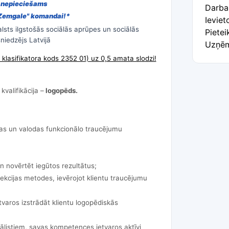
si nepieciešams
Darba
"Zemgale" komandai!*
Ievie
alsts ilgstošās sociālās aprūpes un sociālās
Pietei
sniedzējs Latvijā
Uzņēm
u klasifikatora kods 2352 01) uz 0,5 amata slodzi!
kvalifikācija –
logopēds.
nas un valodas funkcionālo traucējumu
un novērtēt iegūtos rezultātus;
rekcijas metodes, ievērojot klientu traucējumu
tvaros izstrādāt klientu logopēdiskās
ciālistiem, savas kompetences ietvaros aktīvi