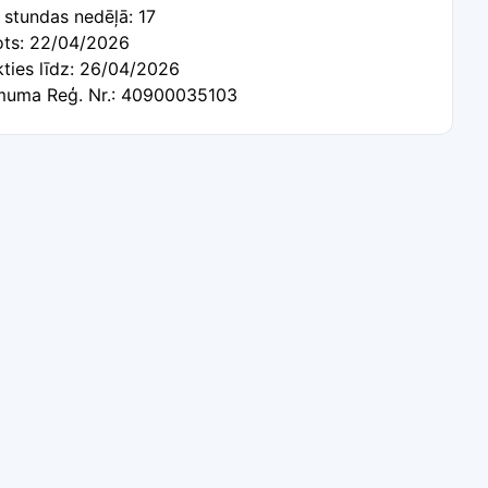
 stundas nedēļā: 17
tots: 22/04/2026
kties līdz: 26/04/2026
uma Reģ. Nr.: 40900035103