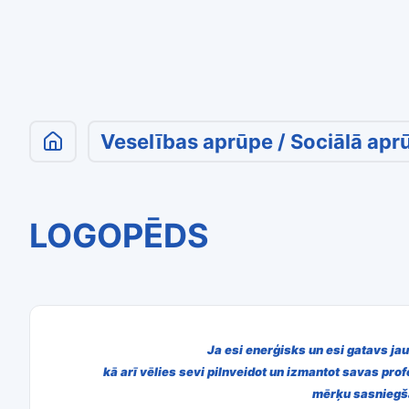
Veselības aprūpe / Sociālā apr
LOGOPĒDS
Ja esi enerģisks un esi gatavs j
kā arī vēlies sevi
pilnveidot un izmantot savas pro
mērķu
sasniegš