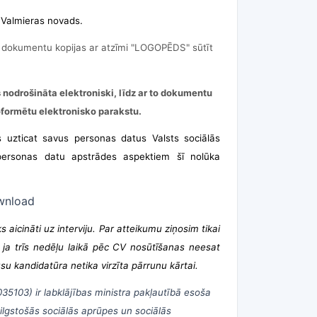
, Valmieras novads.
šu dokumentu kopijas ar atzīmi "LOGOPĒDS
"
sūtīt
odrošināta elektroniski, līdz ar to dokumentu
formētu elektronisko parakstu.
s uzticat savus personas datus Valsts sociālās
personas datu apstrādes aspektiem šī nolūka
ownload
 aicināti uz interviju. Par atteikumu ziņosim tikai
, ja trīs nedēļu laikā pēc CV nosūtīšanas neesat
su kandidatūra netika virzīta pārrunu kārtai.
035103)
ir labklājības ministra pakļautībā esoša
ilgstošās sociālās aprūpes un sociālās