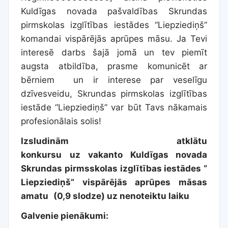
Kuldīgas novada pašvaldības Skrundas
pirmskolas izglītības iestādes “Liepziediņš”
komandai vispārējās aprūpes māsu. Ja Tevi
interesē darbs šajā jomā un tev piemīt
augsta atbildība, prasme komunicēt ar
bērniem un ir interese par veselīgu
dzīvesveidu, Skrundas pirmskolas izglītības
iestāde “Liepziediņš” var būt Tavs nākamais
profesionālais solis!
Izsludinām atklātu
konkursu
uz
vakanto
Kuldīgas novada
Skrundas pirmsskolas izglītības iestādes “
Liepziediņš”
vispārējās aprūpes māsas
amatu
(0,9 slodze) uz nenoteiktu laiku
Galvenie pienākumi: