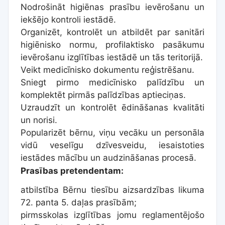
Nodrošināt higiēnas prasību ievērošanu un
iekšējo kontroli iestādē.
Organizēt, kontrolēt un atbildēt par sanitāri
higiēnisko normu, profilaktisko pasākumu
ievērošanu izglītības iestādē un tās teritorijā.
Veikt medicīnisko dokumentu reģistrēšanu.
Sniegt pirmo medicīnisko palīdzību un
komplektēt pirmās palīdzības aptieciņas.
Uzraudzīt un kontrolēt ēdināšanas kvalitāti
un norisi.
Popularizēt bērnu, viņu vecāku un personāla
vidū veselīgu dzīvesveidu, iesaistoties
iestādes mācību un audzināšanas procesā.
Prasības pretendentam:
atbilstība Bērnu tiesību aizsardzības likuma
72. panta 5. daļas prasībām;
pirmsskolas izglītības jomu reglamentējošo