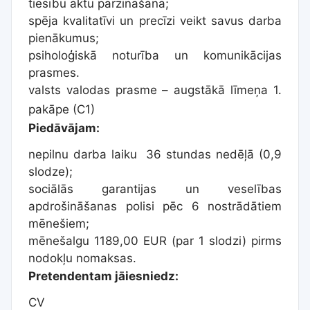
tiesību aktu pārzināšana;
spēja kvalitatīvi un precīzi veikt savus darba
pienākumus;
psiholoģiskā noturība un komunikācijas
prasmes.
valsts valodas prasme – augstākā līmeņa 1.
pakāpe (C1)
Piedāvājam:
nepilnu darba laiku 36 stundas nedēļā (0,9
slodze);
sociālās garantijas un veselības
apdrošināšanas polisi pēc 6 nostrādātiem
mēnešiem;
mēnešalgu 1189,00 EUR (par 1 slodzi) pirms
nodokļu nomaksas.
Pretendentam jāiesniedz:
CV