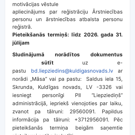
motivācijas vēstule
apliecinājums par reģistrāciju Ārstniecības
personu un ārstniecības atbalsta personu
reģistrā.
Pieteikšanās termiņš: līdz 2026. gada 31.
jūlijam
Sludinājumā norādītos dokumentus
sūtīt
uz e-
pastu
bd.liepziedins@kuldigasnovads.lv
ar
norādi „Māsa” vai pa pastu: Saldus iela 15,
Skrunda, Kuldīgas novads, LV -3326 vai
iesniegt personīgi PII “Liepziediņš”
administrācijā, iepriekš vienojoties par laiku,
zvanot pa tālruni: 29560091. Papildus
informācija pa tālruni: +3712956091.
Pēc
pieteikšanās termiņa beigām saņemtie