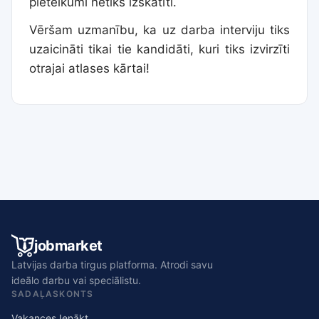
pieteikumi netiks izskatīti.
Vēršam uzmanību, ka uz darba interviju tiks
uzaicināti tikai tie kandidāti, kuri tiks izvirzīti
otrajai atlases kārtai!
jobmarket
Latvijas darba tirgus platforma. Atrodi savu
ideālo darbu vai speciālistu.
SADAĻAS
KONTS
Vakances
Ienākt