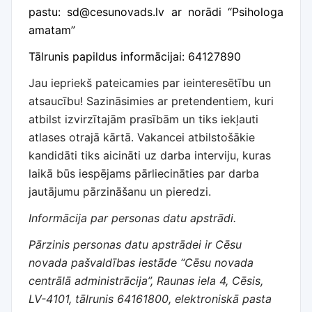
pastu:
sd@cesunovads.lv
ar norādi “Psihologa
amatam”
Tālrunis papildus informācijai: 64127890
Jau iepriekš pateicamies par ieinteresētību un
atsaucību! Sazināsimies ar pretendentiem, kuri
atbilst izvirzītajām prasībām un tiks iekļauti
atlases otrajā kārtā. Vakancei atbilstošākie
kandidāti tiks aicināti uz darba interviju, kuras
laikā būs iespējams pārliecināties par darba
jautājumu pārzināšanu un pieredzi.
Informācija par personas datu apstrādi.
Pārzinis personas datu apstrādei ir Cēsu
novada pašvaldības iestāde “Cēsu novada
centrālā administrācija”, Raunas iela 4, Cēsis,
LV-4101, tālrunis 64161800, elektroniskā pasta