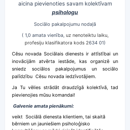
aicina pievienoties savam kolektīvam
psihologu
Sociālo pakalpojumu nodaļā
( 1,0 amata vienība,
uz nenoteiktu laiku,
profesiju klasifikatora kods 2
634 01)
Cēsu novada Sociālais dienests ir attīstībai un
inovācijām atvērta iestāde,
kas organizē un
sniedz sociālos pakalpojumus un sociālo
palīdzību Cēsu novada iedzīvotājiem.
Ja Tu vēlies strādāt draudzīgā kolektīvā, tad
pievienojies mūsu komandai!
Galvenie amata pienākumi:
veikt Sociālā dienesta klientiem, tai skaitā
bērniem un jauniešiem psiholoģisko