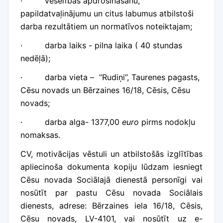
·
veselības apdrošināšanu,
papildatvaļinājumu un
citus labumus atbilstoši
darba rezultātiem un normatīvos noteiktajam
;
·
darba laiks - pilna laika ( 40 stundas
nedēļā);
·
darba vieta – “Rudiņi”, Taurenes pagasts,
Cēsu novads un Bērzaines 16/18, Cēsis, Cēsu
novads;
·
darba alga- 1377,00
euro
pirms nodokļu
nomaksas.
CV, motivācijas vēstuli un atbilstošās izglītības
apliecino
ša dokumenta kopiju lūdzam iesniegt
Cēsu novada Sociālajā dienestā personīgi vai
nosūtīt par pastu Cēsu novada Sociālais
dienests, adrese: Bērzaines iela 16/18, Cēsis,
Cēsu novads, LV-4101, vai nosūtīt uz e-