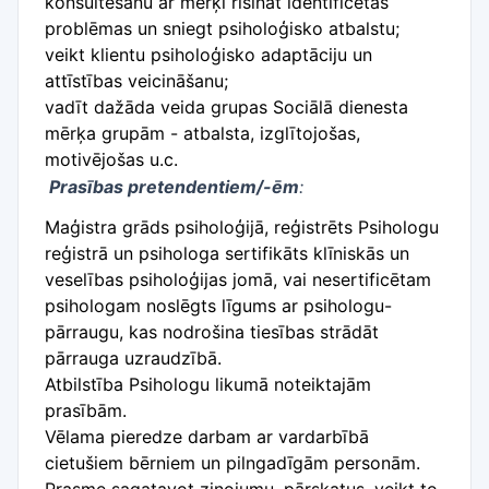
konsultēšanu ar mērķi risināt identificētās
problēmas un sniegt psiholoģisko atbalstu;
veikt klientu psiholoģisko adaptāciju un
attīstības veicināšanu;
vadīt dažāda veida grupas Sociālā dienesta
mērķa grupām - atbalsta, izglītojošas,
motivējošas u.c.
Prasības pretendentiem/-ēm
:
Maģistra grāds psiholoģijā, reģistrēts Psihologu
reģistrā un psihologa sertifikāts klīniskās un
veselības psiholoģijas jomā, vai nesertificētam
psihologam noslēgts līgums ar psihologu-
pārraugu, kas nodrošina tiesības strādāt
pārrauga uzraudzībā.
Atbilstība Psihologu likumā noteiktajām
prasībām.
Vēlama pieredze darbam ar vardarbībā
cietušiem bērniem un pilngadīgām personām.