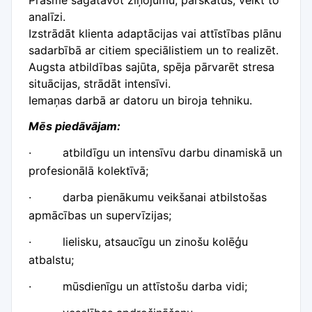
Prasme sagatavot ziņojumu, pārskatus, veikt to
analīzi.
Izstrādāt klienta adaptācijas vai attīstības plānu
sadarbībā ar citiem speciālistiem un to realizēt.
Augsta atbildības sajūta, spēja pārvarēt stresa
situācijas, strādāt intensīvi.
Iemaņas darbā ar datoru un biroja tehniku.
Mēs piedāvājam:
·
atbildīgu un intensīvu darbu dinamiskā un
profesionālā kolektīvā;
·
darba pienākumu veikšanai atbilstošas
apmācības un supervīzijas
;
·
lielisku, atsaucīgu un zinošu kolēģu
atbalstu;
·
mūsdienīgu un attīstošu darba vidi;