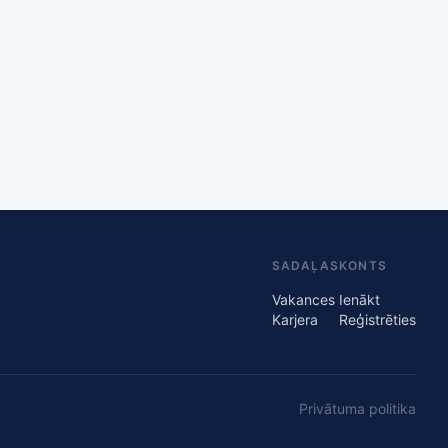
SADAĻAS
KONTS
Vakances
Ienākt
Karjera
Reģistrēties
Privātuma politika