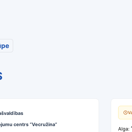
ūpe
S
Va
švaldības
ojumu centrs “Vecružina”
Alga: