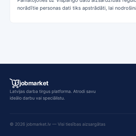
Pamatojoties uz Vispārīgo datu aizsardzības regul
norādītie personas dati tiks apstrādāti, lai nodrošin
jobmarket
Latvijas darba tirgus platforma. Atrodi savu
ideālo darbu vai speciālistu.
© 2026 jobmarket.lv — Visi tiesības aizsargātas