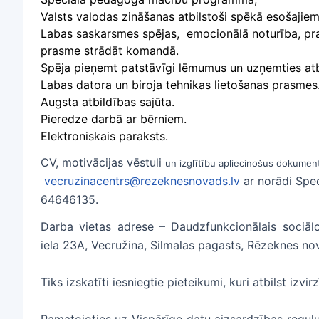
Valsts valodas zināšanas atbilstoši spēkā esošajie
Labas saskarsmes spējas, emocionālā noturība, pr
prasme strādāt komandā.
Spēja pieņemt patstāvīgi lēmumus un uzņemties atb
Labas datora un biroja tehnikas lietošanas prasmes
Augsta atbildības sajūta.
Pieredze darbā ar bērniem.
Elektroniskais paraksts.
CV, motivācijas vēstuli
un izglītību apliecinošus dokume
vecruzinacentrs@rezeknesnovads.lv
ar norādi Spe
64646135.
Darba vietas adrese – Daudzfunkcionālais sociāl
iela 23A, Vecružina, Silmalas pagasts, Rēzeknes n
Tiks izskatīti iesniegtie pieteikumi, kuri atbilst izvi