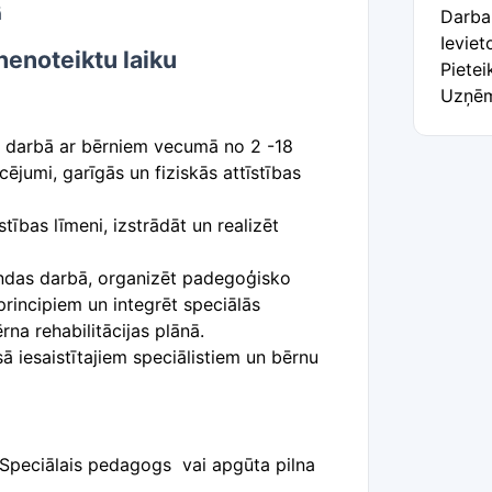
bā
Darba
Ievie
nenoteiktu laiku
Pietei
Uzņēm
dā darbā ar bērniem vecumā no 2 -18
cējumi, garīgās un fiziskās attīstības
ības līmeni, izstrādāt un realizēt
mandas darbā, organizēt padegoģisko
rincipiem un integrēt speciālās
a rehabilitācijas plānā.
sā iesaistītajiem speciālistiem un bērnu
 Speciālais pedagogs vai apgūta pilna