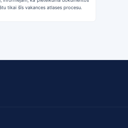
u, informējam, ka pieteikuma dokumentos
ātu tikai šīs vakances atlases procesu.