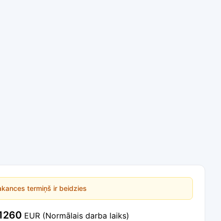
kances termiņš ir beidzies
1260
EUR
(Normālais darba laiks)