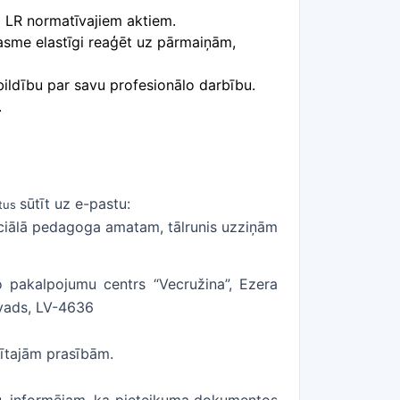
m LR normatīvajiem aktiem.
asme elastīgi reaģēt uz pārmaiņām,
ildību par savu profesionālo darbību.
.
sūtīt uz e-pastu:
ntus
ciālā pedagoga amatam, tālrunis uzziņām
o pakalpojumu centrs “Vecružina”, Ezera
ovads, LV-4636
rzītajām prasībām.