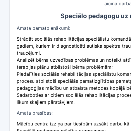
aicina dar
Speciālo pedagogu
uz 
Amata pamatpienākumi:
Strādāt sociālās rehabilitācijas speciālistu koman
gadiem, kuriem ir diagnosticēti autiska spektra trau
traucējumi.
Analizēt bērna uzvedības problēmas un noteikt attīst
terapijas plānu atbilstoši bērna problēmām;
Piedalīties sociālās rehabilitācijas speciālistu ko
procesu atbilstoši speciālās pamatizglītības pamatp
pedagoģijas mācību un atbalsta metodes kopējā bērn
Sadarboties ar citiem sociālās rehabilitācijas proce
likumiskajiem pārstāvjiem.
Amata prasības:
Mācību centra izziņa par tiesībām uzsākt darbu kā
Speciālā pedagoga mācību programma;