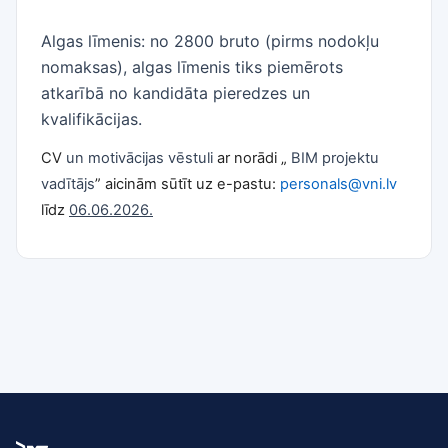
Algas līmenis: no 2800 bruto (pirms nodokļu
nomaksas), algas līmenis tiks piemērots
atkarībā no kandidāta pieredzes un
kvalifikācijas.
CV
un motivācijas vēstuli
ar norādi „
BIM projektu
vadītājs
” aicinām sūtīt uz e-pastu:
personals@vni.lv
līdz
06.06.2026.