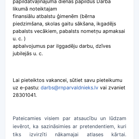
papildatvaļinājuma dienas papildus Darba
likumā noteiktajam
finansiālu atbalstu ģimenēm (bērna
piedzimšana, skolas gaitu sākšana, ikgadējs
pabalsts vecākiem, pabalsts nometņu apmaksai
u. c. )
apbalvojumus par ilggadēju darbu, dzīves
jubilejās u. c.
Lai pieteiktos vakancei, sūtiet savu pieteikumu
uz e-pastu:
darbs@rnparvaldnieks.lv
vai zvaniet
28301041.
Pateicamies visiem par atsaucību un lūdzam
ievērot, ka sazināsimies ar pretendentiem, kuri
tiks izvirzīti nākamajai atlases kārtai.