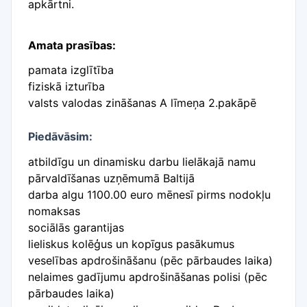
apkārtni.
Amata prasības:
pamata izglītība
fiziskā izturība
valsts valodas zināšanas A līmeņa 2.pakāpē
Piedāvāsim:
atbildīgu un dinamisku darbu lielākajā namu
pārvaldīšanas uzņēmumā Baltijā
darba algu 1100.00 euro mēnesī pirms nodokļu
nomaksas
sociālās garantijas
lieliskus kolēģus un kopīgus pasākumus
veselības apdrošināšanu (pēc pārbaudes laika)
nelaimes gadījumu apdrošināšanas polisi (pēc
pārbaudes laika)