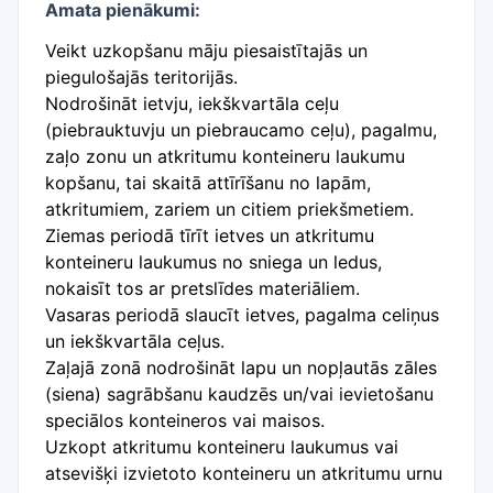
Amata pienākumi:
Veikt uzkopšanu māju piesaistītajās un
piegulošajās teritorijās.
Nodrošināt ietvju, iekškvartāla ceļu
(piebrauktuvju un piebraucamo ceļu), pagalmu,
zaļo zonu un atkritumu konteineru laukumu
kopšanu, tai skaitā attīrīšanu no lapām,
atkritumiem, zariem un citiem priekšmetiem.
Ziemas periodā tīrīt ietves un atkritumu
konteineru laukumus no sniega un ledus,
nokaisīt tos ar pretslīdes materiāliem.
Vasaras periodā slaucīt ietves, pagalma celiņus
un iekškvartāla ceļus.
Zaļajā zonā nodrošināt lapu un nopļautās zāles
(siena) sagrābšanu kaudzēs un/vai ievietošanu
speciālos konteineros vai maisos.
Uzkopt atkritumu konteineru laukumus vai
atsevišķi izvietoto konteineru un atkritumu urnu