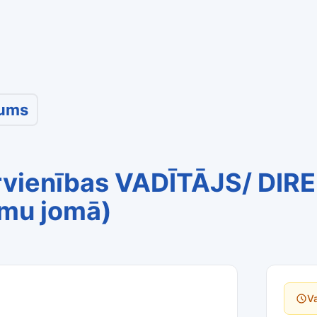
šums
rvienības VADĪTĀJS/ DIRE
umu jomā)
Va