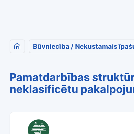
Būvniecība / Nekustamais īpa
Pamatdarbības struktū
neklasificētu pakalpoj