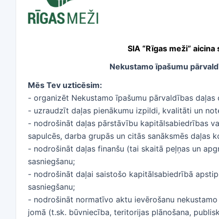
SIA “Rīgas meži” aicin
Nekustamo īpašumu pārvaldī
Mēs Tev uzticēsim:
- organizēt Nekustamo īpašumu pārvaldības daļas 
- uzraudzīt daļas pienākumu izpildi, kvalitāti un no
- nodrošināt daļas pārstāvību kapitālsabiedrības 
sapulcēs, darba grupās un citās sanāksmēs daļas 
- nodrošināt daļas finanšu (tai skaitā peļņas un ap
sasniegšanu;
- nodrošināt daļai saistošo kapitālsabiedrībā apstip
sasniegšanu;
- nodrošināt normatīvo aktu ievērošanu nekustamo 
jomā (t.sk. būvniecība, teritorijas plānošana, publi