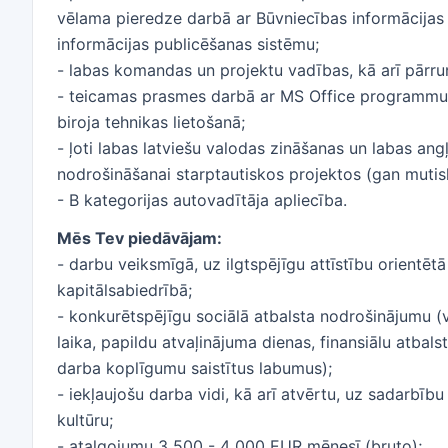
vēlama pieredze darbā ar Būvniecības informācijas
informācijas publicēšanas sistēmu;
- labas komandas un projektu vadības, kā arī pārru
- teicamas prasmes darbā ar MS Office programmu u
biroja tehnikas lietošanā;
- ļoti labas latviešu valodas zināšanas un labas ang
nodrošināšanai starptautiskos projektos (gan mutiski
- B kategorijas autovadītāja apliecība.
Mēs Tev piedāvājam:
- darbu veiksmīgā, uz ilgtspējīgu attīstību orientēt
kapitālsabiedrībā;
- konkurētspējīgu sociālā atbalsta nodrošinājumu 
laika, papildu atvaļinājuma dienas, finansiālu atbals
darba koplīgumu saistītus labumus);
- iekļaujošu darba vidi, kā arī atvērtu, uz sadarbī
kultūru;
- atalgojumu 3 500 - 4 000 EUR mēnesī (bruto);