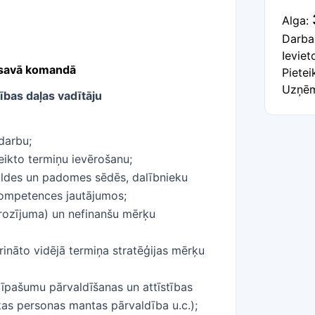
Alga:
Darba
Ievie
a savā komandā
Pietei
Uzņēm
bas daļas vadītāju
darbu;
teikto termiņu ievērošanu;
valdes un padomes sēdēs, dalībnieku
kompetences jautājumos;
grozījuma) un nefinanšu mērķu
rināto vidējā termiņa stratēģijas mērķu
īpašumu pārvaldīšanas un attīstības
skas personas mantas pārvaldība u.c.);