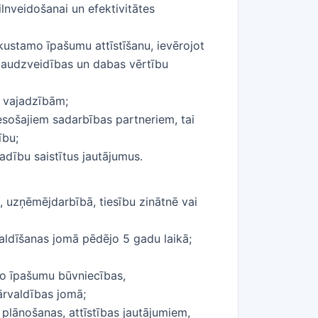
lnveidošanai un efektivitātes
kustamo īpašumu attīstīšanu, ievērojot
 daudzveidības un dabas vērtību
s vajadzībām;
esošajiem sadarbības partneriem, tai
ību;
adību saistītus jautājumus.
 uzņēmējdarbībā, tiesību zinātnē vai
ldīšanas jomā pēdējo 5 gadu laikā;
mo īpašumu būvniecības,
rvaldības jomā;
plānošanas, attīstības jautājumiem,