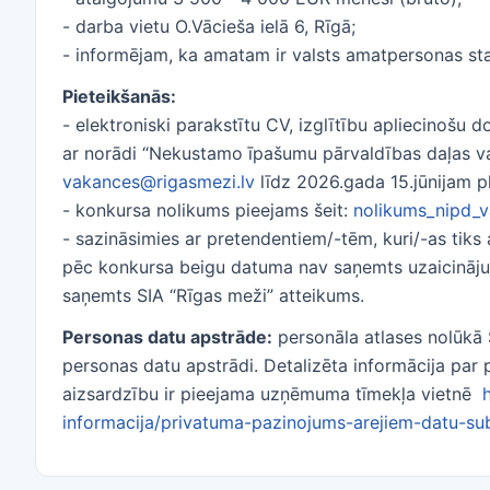
- darba vietu O.Vācieša ielā 6, Rīgā;
- informējam, ka amatam ir valsts amatpersonas sta
Pieteikšanās:
- elektroniski parakstītu CV, izglītību apliecinošu 
ar norādi “Nekustamo īpašumu pārvaldības daļas vad
vakances@rigasmezi.lv
līdz 2026.gada 15.jūnijam pl
- konkursa nolikums pieejams šeit:
nolikums_nipd_
- sazināsimies ar pretendentiem/-tēm, kuri/-as tiks a
pēc konkursa beigu datuma nav saņemts uzaicinājum
saņemts SIA “Rīgas meži” atteikums.
Personas datu apstrāde:
personāla atlases nolūkā 
personas datu apstrādi. Detalizēta informācija par
aizsardzību ir pieejama uzņēmuma tīmekļa vietnē
informacija/privatuma-pazinojums-arejiem-datu-su