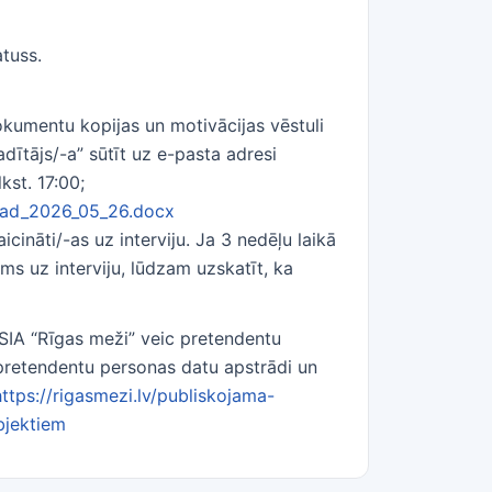
tuss.
dokumentu kopijas un motivācijas vēstuli
ītājs/-a” sūtīt uz e-pasta adresi
kst. 17:00;
vad_2026_05_26.docx
icināti/-as uz interviju. Ja 3 nedēļu laikā
s uz interviju, lūdzam uzskatīt, ka
SIA “Rīgas meži” veic pretendentu
 pretendentu personas datu apstrādi un
https://rigasmezi.lv/publiskojama-
bjektiem