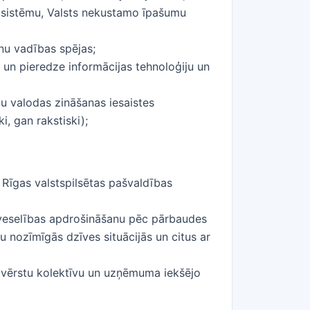
 sistēmu, Valsts nekustamo īpašumu
nu vadības spējas;
n pieredze informācijas tehnoloģiju un
ļu valodas zināšanas iesaistes
, gan rakstiski);
ā Rīgas valstspilsētas pašvaldības
(veselības apdrošināšanu pēc pārbaudes
tu nozīmīgās dzīves situācijās un citus ar
bu vērstu kolektīvu un uzņēmuma iekšējo