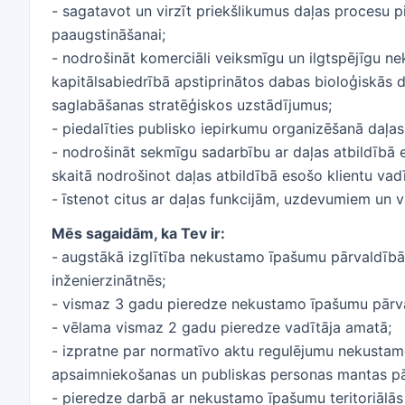
- sagatavot un virzīt priekšlikumus daļas procesu pi
paaugstināšanai;
- nodrošināt komerciāli veiksmīgu un ilgtspējīgu ne
kapitālsabiedrībā apstiprinātos dabas bioloģiskās
saglabāšanas stratēģiskos uzstādījumus;
- piedalīties publisko iepirkumu organizēšanā daļa
- nodrošināt sekmīgu sadarbību ar daļas atbildībā 
skaitā nodrošinot daļas atbildībā esošo klientu vad
- īstenot citus ar daļas funkcijām, uzdevumiem un v
Mēs sagaidām, ka Tev ir:
-
augstākā izglītība nekustamo īpašumu pārvaldībā,
inženierzinātnēs;
- vismaz 3 gadu pieredze nekustamo īpašumu pārva
- vēlama vismaz 2 gadu pieredze vadītāja amatā;
- izpratne par normatīvo aktu regulējumu nekusta
apsaimniekošanas un publiskas personas mantas pā
- pieredze darbā ar nekustamo īpašumu teritoriālās 