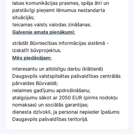
labas komunikācijas prasmes, spēja ātri un
patstāvīgi pieņemt lēmumus nestandarta
situācijās;
teicamas valsts valodas zināšanas.
Galvenie amata pienākumi:
strādāt Būvniecības informācijas sistēmā -
izskatīt būvprojektus.
Mēs piedāvājam:
interesantu un atbildīgu darbu (klātienē)
Daugavpils valstspilsētas pašvaldības centrālās
pārvaldes Būvvaldē;
nelaimes gadījumu apdrošināšanu;
atalgojumu sākot ar 2050 EUR (pirms nodokļu
nomaksas) un sociālās garantijas;
dienesta dzīvokli, ja personai nepieder īpašums
Daugavpils pašvaldības teritorijā.