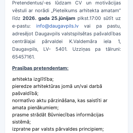
Pretendentus/-es lūdzam CV un motivācijas
vēstuli ar norādi „Pieteikums arhitekta amatam”
līdz
2026. gada 25.jūnijam
plkst.17:00 sūtīt uz
e-pastu:
info@daugavpils.lv
vai pa pastu,
adresējot Daugavpils valstspilsētas pašvaldības
centrālajai pārvaldei K.Valdemāra iela 1,
Daugavpils, LV- 5401. Uzziņas pa tālruni:
65457161.
Prasības pretendentam:
arhitekta izglītība;
pieredze arhitektūras jomā un/vai darbā
pašvaldībā;
normatīvo aktu pārzināšana, kas saistīti ar
amata pienākumiem;
prasme strādāt Būvniecības informācijas
sistēmā;
izpratne par valsts pārvaldes principiem;