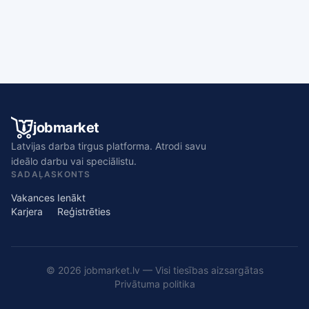
jobmarket
Latvijas darba tirgus platforma. Atrodi savu
ideālo darbu vai speciālistu.
SADAĻAS
KONTS
Vakances
Ienākt
Karjera
Reģistrēties
© 2026 jobmarket.lv — Visi tiesības aizsargātas
Privātuma politika