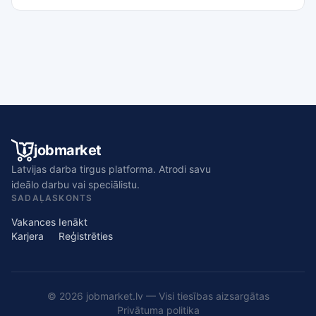
jobmarket
Latvijas darba tirgus platforma. Atrodi savu
ideālo darbu vai speciālistu.
SADAĻAS
KONTS
Vakances
Ienākt
Karjera
Reģistrēties
© 2026 jobmarket.lv — Visi tiesības aizsargātas
Privātuma politika