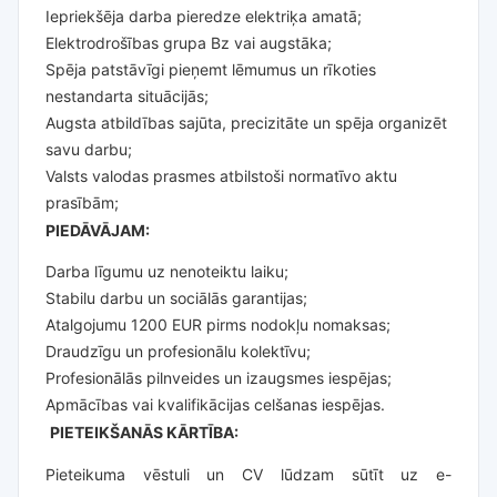
Iepriekšēja darba pieredze elektriķa amatā;
Elektrodrošības grupa Bz vai augstāka;
Spēja patstāvīgi pieņemt lēmumus un rīkoties
nestandarta situācijās;
Augsta atbildības sajūta, precizitāte un spēja organizēt
savu darbu;
Valsts valodas prasmes atbilstoši normatīvo aktu
prasībām;
PIEDĀVĀJAM:
Darba līgumu uz nenoteiktu laiku;
Stabilu darbu un sociālās garantijas;
Atalgojumu 1200 EUR pirms nodokļu nomaksas;
Draudzīgu un profesionālu kolektīvu;
Profesionālās pilnveides un izaugsmes iespējas;
Apmācības vai kvalifikācijas celšanas iespējas.
PIETEIKŠANĀS KĀRTĪBA:
Pieteikuma vēstuli un CV lūdzam sūtīt uz e-