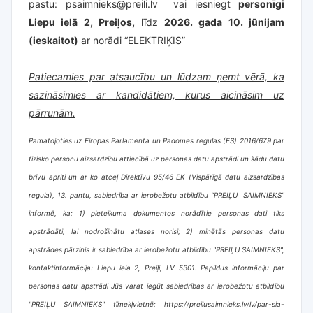
pastu:
psaimnieks@preili.lv
vai iesniegt
personīgi
Liepu ielā 2, Preiļos,
līdz
2026. gada 10. jūnijam
(ieskaitot)
ar norādi “ELEKTRIĶIS”
Patiecamies par atsaucību un lūdzam ņemt vērā, ka
sazināsimies ar kandidātiem, kurus aicināsim uz
pārrunām.
Pamatojoties uz Eiropas Parlamenta un Padomes regulas (ES) 2016/679 par
fizisko personu aizsardzību attiecībā uz personas datu apstrādi un šādu datu
brīvu apriti un ar ko atceļ Direktīvu 95/46 EK (Vispārīgā datu aizsardzības
regula), 13. pantu, sabiedrība ar ierobežotu atbildību “PREIĻU SAIMNIEKS”
informē, ka: 1) pieteikuma dokumentos norādītie personas dati tiks
apstrādāti, lai nodrošinātu atlases norisi; 2) minētās personas datu
apstrādes pārzinis ir sabiedrība ar ierobežotu atbildību "PREIĻU SAIMNIEKS",
kontaktinformācija: Liepu iela 2, Preiļi, LV 5301. Papildus informāciju par
personas datu apstrādi Jūs varat iegūt sabiedrības ar ierobežotu atbildību
"PREIĻU SAIMNIEKS" tīmekļvietnē:
https://preilusaimnieks.lv/lv/par-sia-