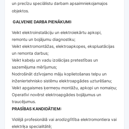
un precīzu speciālistu darbam apsaimniekojamajos
objektos.
GALVENIE DARBA PIENĀKUMI:
Veikt elektroinstalāciju un elektroiekārtu apkopi,
remontu un bojājumu diagnostiku;
Veikt elektromontāžas, elektroapkopes, ekspluatācijas
un remonta darbus;
Veikt kabeļu un vadu izolācijas pretestības un
sazemējuma mērījumus;
Nodrošināt dzīvojamo māju koplietošanas telpu un
inženiertehnisko sistēmu elektroapgādes uzturēšanu;
Veikt apgaismes ķermeņu montāžu, apkopi un nomaiņu;
Operatīvi novērst elektroapgādes bojājumus un
traucējumus.
PRASĪBAS KANDIDĀTIEM:
Vidējā profesionālā vai arodizglītība elektromontiera vai
elektriķa specialitātē;