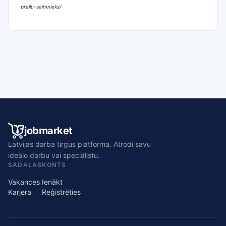
preilu-saimnieks/
jobmarket
Latvijas darba tirgus platforma. Atrodi savu
ideālo darbu vai speciālistu.
SADAĻAS
KONTS
Vakances
Ienākt
Karjera
Reģistrēties