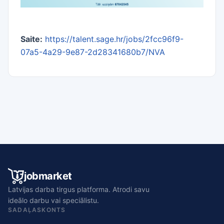
Saite:
https://talent.sage.hr/jobs/2fcc96f9-
07a5-4a29-9e87-2d28341680b7/NVA
jobmarket
Latvijas darba tirgus platforma. Atrodi savu
ideālo darbu vai speciālistu.
SADAĻAS
KONTS