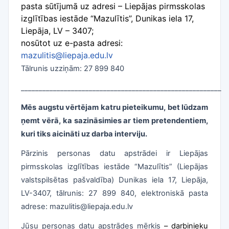
pasta sūtījumā uz adresi – Liepājas pirmsskolas
izglītības iestāde “Mazulītis”, Dunikas iela 17,
Liepāja, LV – 3407;
nosūtot uz e-pasta adresi:
mazulitis@liepaja.edu.lv
Tālrunis uzziņām: 27 899 840
________________________________________________________
Mēs augstu vērtējam katru pieteikumu, bet lūdzam
ņemt vērā, ka sazināsimies ar tiem pretendentiem,
kuri tiks aicināti uz darba interviju.
Pārzinis personas datu apstrādei ir Liepājas
pirmsskolas izglītības iestāde “Mazulītis” (Liepājas
valstspilsētas pašvaldība) Dunikas iela 17, Liepāja,
LV-3407, tālrunis: 27 899 840, elektroniskā pasta
adrese: mazulitis@liepaja.edu.lv
Jūsu personas datu apstrādes mērķis
– darbinieku