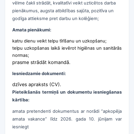
vēlme čakli strādāt, kvalitatīvi veikt uzticētos darba
pienākumus, augsta atbildības sajūta, pozitīva un
godīga attieksme pret darbu un kolēģiem;
Amata pienākumi:
katru dienu veikt telpu tīrīšanu un uzkopšanu;
telpu uzkopšanas laikā ievērot higiēnas un sanitārās
normas;
prasme strādāt komandā.
Iesniedzamie dokumenti:
dzīves apraksts (CV).
Pieteikšanās termiņš un dokumentu iesniegšanas
kārtība:
amata pretendenti dokumentus ar norādi “apkopēja
amata vakance” līdz 2026. gada 10. jūnijam var
iesniegt