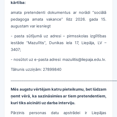
kārtība:
amata pretendenti dokumentus ar norādi “sociālā
pedagoga amata vakance” līdz 2026. gada 15.
augustam var iesniegt
- pasta sūtījumā uz adresi – pirmsskolas izglītības
iestāde “Mazulītis”, Dunikas iela 17, Liepāja, LV –
3407;
- nosūtot uz e-pasta adresi: mazulitis@liepaja.edu.lv.
Tālrunis uzziņām: 27899840
__________________________________________________________
Mēs augstu vērtējam katru pieteikumu, bet lūdzam
ņemt vērā, ka sazināsimies ar tiem pretendentiem,
kuri tiks aicināti uz darba interviju.
Pārzinis personas datu apstrādei ir Liepājas