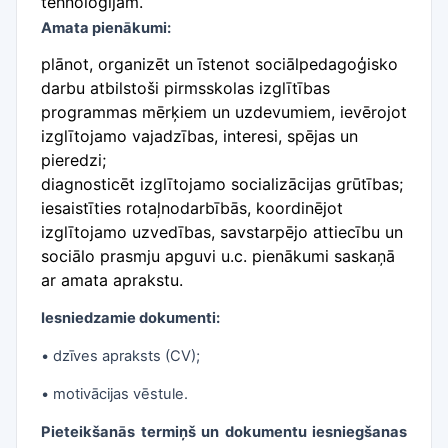
tehnoloģijām.
Amata pienākumi:
plānot, organizēt un īstenot sociālpedagoģisko
darbu atbilstoši pirmsskolas izglītības
programmas mērķiem un uzdevumiem, ievērojot
izglītojamo vajadzības, interesi, spējas un
pieredzi;
diagnosticēt izglītojamo socializācijas grūtības;
iesaistīties rotaļnodarbībās, koordinējot
izglītojamo uzvedības, savstarpējo attiecību un
sociālo prasmju apguvi u.c. pienākumi saskaņā
ar amata aprakstu.
Iesniedzamie dokumenti:
• dzīves apraksts (CV);
• motivācijas vēstule.
Pieteikšanās termiņš un dokumentu iesniegšanas