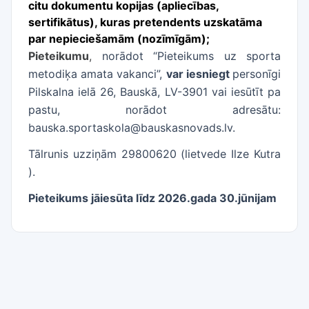
citu dokumentu kopijas (apliecības,
sertifikātus), kuras pretendents uzskatāma
par nepieciešamām (nozīmīgām);
P
ieteikumu
,
norādot “Pieteikums uz sporta
metodiķa amata vakanci”,
var iesniegt
personīgi
Pilskalna ielā 26, Bauskā, LV-3901 vai iesūtīt pa
pastu, norādot adresātu:
bauska.sportaskola@bauskasnovads.lv.
Tālrunis uzziņām 29800620 (lietvede Ilze Kutra
).
Pieteikums jāiesūta līdz 2026.gada 30.jūnijam