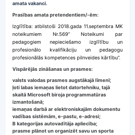
amata vakanci.
Prasības amata pretendentiem/-ēm:
Izglītība: atbilstoši 2018.gada 11.septembra MK
noteikumiem Nr.569”
Noteikumi par
pedagogiem nepieciešamo izglītību un
profesionālo kvalifikāciju un pedagogu
profesionālās kompetences pilnveides kārtību”.
Vispārējās zināšanas un prasmes:
valsts valodas prasmes augstākajā līmenī;
ļoti labas iemaņas lietot datortehniku, tajā
skaitā Microsoft biroja programmatūras
izmantošanā;
iemaņas darbā ar elektroniskajām dokumentu
vadības sistēmām, e-pastu, e-adresi;
B kategorijas autovadītāja apliecība;
prasme plānot un organizēt savu un sporta