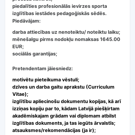
piedalīties profesionālās ievirzes sporta
izglītības iestādes pedagoģiskās sēdēs.
Piedāvājam:
darba attiecības uz nenoteiktu/ noteiktu laiku;
mēnešalgu pirms nodokļu nomaksas 1645.00
EUR;
sociālās garantijas;
Pretendentam jāiesniedz:
motivētu pieteikuma vēstuli;
dzīves un darba gaitu aprakstu (Curriculum
Vitae);
izglītību apliecinošu dokumentu kopijas, kā arī
izziņas kopiju par to, kādam Latvijā piešķirtam
akadēmiskajam grādam vai diplomam atbilst
izglītības dokuments, ja tas iegūts ārvalstīs;
atsauksmes/rekomendācijas (ja ir);