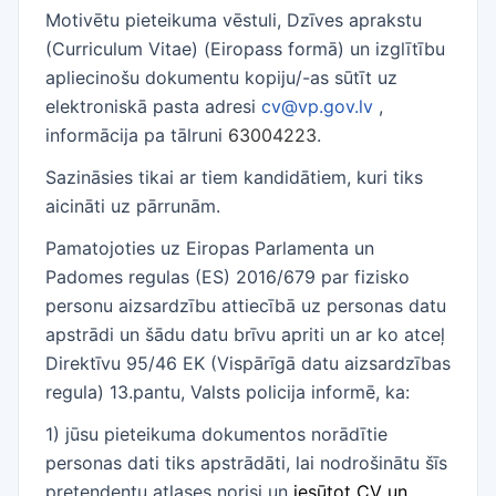
Motivētu pieteikuma vēstuli, Dzīves aprakstu
(Curriculum Vitae) (Eiropass formā) un izglītību
apliecinošu dokumentu kopiju/-as sūtīt uz
elektroniskā pasta adresi
cv@vp.gov.lv
,
informācija pa tālruni
63004223
.
Sazināsies tikai ar tiem kandidātiem, kuri tiks
aicināti uz pārrunām.
Pamatojoties uz Eiropas Parlamenta un
Padomes regulas (ES) 2016/679 par fizisko
personu aizsardzību attiecībā uz personas datu
apstrādi un šādu datu brīvu apriti un ar ko atceļ
Direktīvu 95/46 EK (Vispārīgā datu aizsardzības
regula) 13.pantu, Valsts policija informē, ka:
1) jūsu pieteikuma dokumentos norādītie
personas dati tiks apstrādāti, lai nodrošinātu šīs
pretendentu atlases norisi un
iesūtot CV un