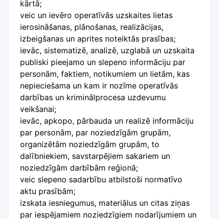
kārtā;
veic un ievēro operatīvās uzskaites lietas
ierosināšanas, plānošanas, realizācijas,
izbeigšanas un aprites noteiktās prasības;
ievāc, sistematizē, analizē, uzglabā un uzskaita
publiski pieejamo un slepeno informāciju par
personām, faktiem, notikumiem un lietām, kas
nepieciešama un kam ir nozīme operatīvās
darbības un kriminālprocesa uzdevumu
veikšanai;
ievāc, apkopo, pārbauda un realizē informāciju
par personām, par noziedzīgām grupām,
organizētām noziedzīgām grupām, to
dalībniekiem, savstarpējiem sakariem un
noziedzīgām darbībām reģionā;
veic slepeno sadarbību atbilstoši normatīvo
aktu prasībām;
izskata iesniegumus, materiālus un citas ziņas
par iespējamiem noziedzīgiem nodarījumiem un