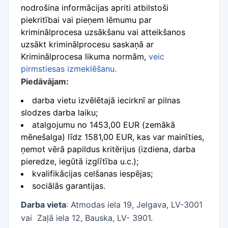
nodrošina informācijas apriti atbilstoši
piekritībai vai pieņem lēmumu par
kriminālprocesa uzsākšanu vai atteikšanos
uzsākt kriminālprocesu saskaņā ar
Kriminālprocesa likuma normām,
veic
pirmstiesas izmeklēšanu.
Piedāvājam:
darba vietu izvēlētajā iecirknī ar pilnas
slodzes darba laiku;
atalgojumu no 1453,00 EUR (zemākā
mēnešalga) līdz 1581,00 EUR, kas var mainīties,
ņemot vērā papildus kritērijus (izdiena, darba
pieredze, iegūtā izglītība u.c.);
kvalifikācijas celšanas iespējas;
sociālās garantijas.
Darba vieta
:
Atmodas iela 19, Jelgava, LV-3001
vai
Zaļā iela 12, Bauska, LV- 3901.