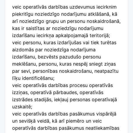
veic operatīvās darbības uzdevumus iecirknim
piekritīgu noziedzīgo nodarījumu atklāšanā, kā
arī noziedzīgo grupu un personu noskaidrošanā,
kas ir saistītas ar noziedzīgu nodarījumu
izdarīšanu iecirkņa apkalpojamajā teritorijā;
veic personu, kuras izdarījušas vai tiek turētas
aizdomās par noziedzīga nodarījuma
izdarīšanu, bezvēsts pazudušo personu
meklēšanu, personu, kuras nespēj sniegt ziņas
par sevi, personības noskaidrošanu, neatpazītu
līķu identificēšanu;
veic operatīvās darbības procesu operatīvās
izziņas, operatīvā pārbaudes, operatīvās
izstrādes stadijās, iekļauj personas operatīvajā
uzskaitē;
veic operatīvās darbības pasākumus vispārējā
un sevišķā veidā, kā arī piemēro un veic
operatīvās darbības pasākumus neatliekamības