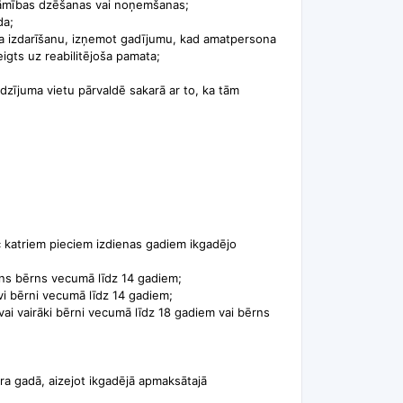
odāmības dzēšanas vai noņemšanas;
da;
uma izdarīšanu, izņemot gadījumu, kad amatpersona
eigts uz reabilitējoša pamata;
lodzījuma vietu pārvaldē sakarā ar to, ka tām
c katriem pieciem izdienas gadiem ikgadējo
iens bērns vecumā līdz 14 gadiem;
vi bērni vecumā līdz 14 gadiem;
 vai vairāki bērni vecumā līdz 18 gadiem vai bērns
ra gadā, aizejot ikgadējā apmaksātajā