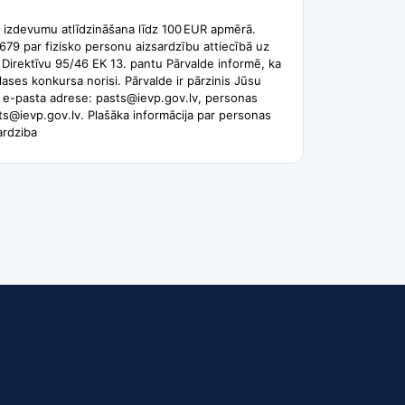
s izdevumu atlīdzināšana līdz 100 EUR apmērā.
79 par fizisko personu aizsardzību attiecībā uz
ļ Direktīvu 95/46 EK 13. pantu Pārvalde informē, ka
ases konkursa norisi. Pārvalde ir pārzinis Jūsu
, e-pasta adrese: pasts@ievp.gov.lv, personas
sts@ievp.gov.lv. Plašāka informācija par personas
ardziba