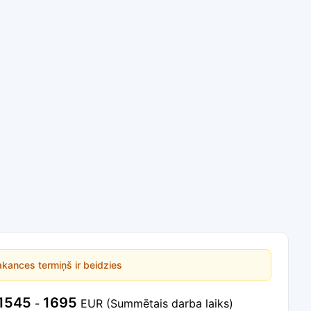
kances termiņš ir beidzies
1545
1695
-
EUR
(Summētais darba laiks)