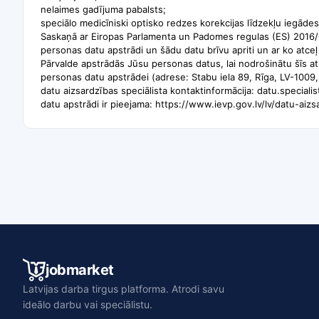
nelaimes gadījuma pabalsts;
speciālo medicīniski optisko redzes korekcijas līdzekļu iegāde
Saskaņā ar Eiropas Parlamenta un Padomes regulas (ES) 2016/6
personas datu apstrādi un šādu datu brīvu apriti un ar ko atce
Pārvalde apstrādās Jūsu personas datus, lai nodrošinātu šīs atl
personas datu apstrādei (adrese: Stabu iela 89, Rīga, LV-1009
datu aizsardzības speciālista kontaktinformācija: datu.speciali
datu apstrādi ir pieejama: https://www.ievp.gov.lv/lv/datu-aizs
jobmarket
Latvijas darba tirgus platforma. Atrodi savu
ideālo darbu vai speciālistu.