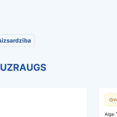
Aizsardzība
S UZRAUGS
Va
Alga: