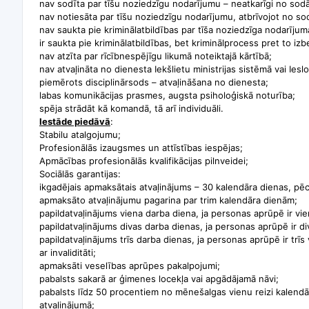
nav sodīta par tīšu noziedzīgu nodarījumu – neatkarīgi no s
nav notiesāta par tīšu noziedzīgu nodarījumu, atbrīvojot no so
nav saukta pie kriminālatbildības par tīša noziedzīga nodarīj
ir saukta pie kriminālatbildības, bet kriminālprocess pret to izb
nav atzīta par rīcībnespējīgu likumā noteiktajā kārtībā;
nav atvaļināta no dienesta Iekšlietu ministrijas sistēmā vai Ies
piemērots disciplinārsods – atvaļināšana no dienesta;
labas komunikācijas prasmes, augsta psiholoģiskā noturība;
spēja strādāt kā komandā, tā arī individuāli.
Iestāde piedāvā
:
Stabilu atalgojumu;
Profesionālās izaugsmes un attīstības iespējas;
Apmācības profesionālās kvalifikācijas pilnveidei;
Sociālās garantijas:
ikgadējais apmaksātais atvaļinājums – 30 kalendāra dienas, pē
apmaksāto atvaļinājumu pagarina par trim kalendāra dienām;
papildatvaļinājums viena darba diena, ja personas aprūpē ir v
papildatvaļinājums divas darba dienas, ja personas aprūpē ir di
papildatvaļinājums trīs darba dienas, ja personas aprūpē ir trīs
ar invaliditāti;
apmaksāti veselības aprūpes pakalpojumi;
pabalsts sakarā ar ģimenes locekļa vai apgādājamā nāvi;
pabalsts līdz 50 procentiem no mēnešalgas vienu reizi kalendā
atvaļinājumā;