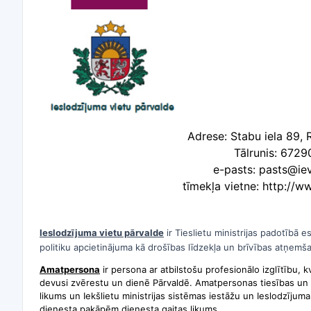
Adrese: Stabu iela 89, 
Tālrunis: 6729
e-pasts: pasts@iev
tīmekļa vietne: http://w
Ieslodzījuma vietu pārvalde
ir Tieslietu ministrijas padotībā e
politiku apcietinājuma kā drošības līdzekļa un brīvības atņemša
Amatpersona
ir persona ar atbilstošu profesionālo izglītību, k
devusi zvērestu un dienē Pārvaldē. Amatpersonas tiesības un
likums un Iekšlietu ministrijas sistēmas iestāžu un Ieslodzīju
dienesta pakāpēm dienesta gaitas likums.