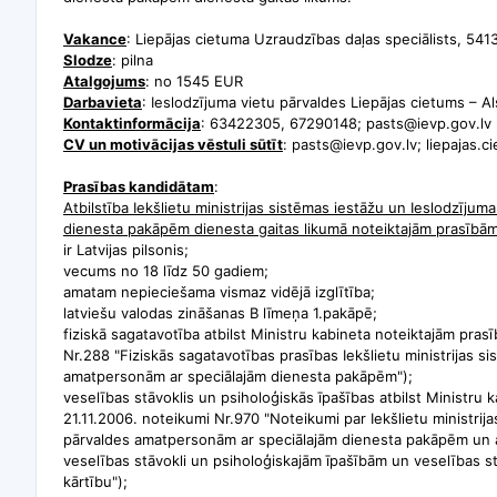
Vakance
: Liepājas cietuma Uzraudzības daļas speciālists, 541
Slodze
: pilna
Atalgojums
: no 1545 EUR
Darbavieta
: Ieslodzījuma vietu pārvaldes Liepājas cietums –
Al
Kontaktinformācija
: 63422305, 67290148; pasts@ievp.gov.lv
CV un motivācijas vēstuli sūtīt
: pasts@ievp.gov.lv;
liepajas.c
Prasības kandidātam
:
Atbilstība Iekšlietu ministrijas sistēmas iestāžu un Ieslodzīju
dienesta pakāpēm dienesta gaitas likumā noteiktajām prasībā
ir Latvijas pilsonis;
vecums no 18 līdz 50 gadiem;
amatam nepieciešama vismaz vidējā izglītība;
latviešu valodas zināšanas B līmeņa 1.pakāpē;
fiziskā sagatavotība atbilst Ministru kabineta noteiktajām pra
Nr.288 "Fiziskās sagatavotības prasības Iekšlietu ministrijas s
amatpersonām ar speciālajām dienesta pakāpēm");
veselības stāvoklis un psiholoģiskās īpašības atbilst Ministru
21.11.2006. noteikumi Nr.970 "Noteikumi par Iekšlietu ministrij
pārvaldes amatpersonām ar speciālajām dienesta pakāpēm un
veselības stāvokli un psiholoģiskajām īpašībām un veselības s
kārtību");