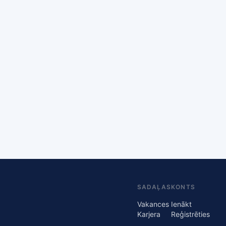
SADAĻAS
KONTS
Vakances
Ienākt
Karjera
Reģistrēties