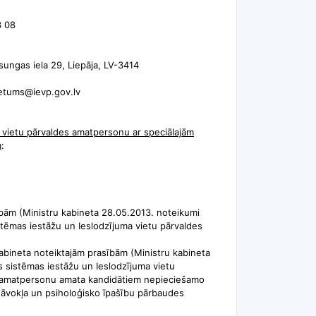
3 08
sungas iela 29, Liepāja, LV-3414
ietums@ievp.gov.lv
ma vietu pārvaldes amatpersonu ar speciālajām
m
:
sībām (Ministru kabineta 28.05.2013. noteikumi
istēmas iestāžu un Ieslodzījuma vietu pārvaldes
 kabineta noteiktajām prasībām (Ministru kabineta
as sistēmas iestāžu un Ieslodzījuma vietu
 amatpersonu amata kandidātiem nepieciešamo
tāvokļa un psiholoģisko īpašību pārbaudes