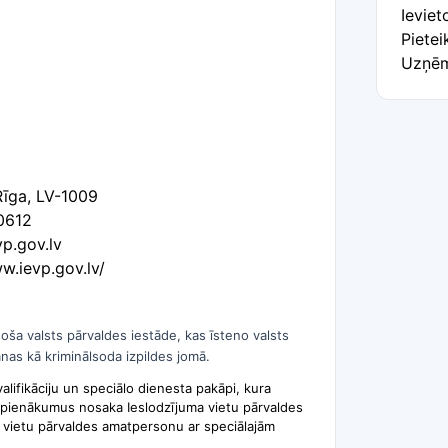
Ieviet
Pietei
Uzņēm
Rīga, LV-1009
0612
p.gov.lv
ww.ievp.gov.lv/
soša valsts pārvaldes iestāde, kas īsteno valsts
nas kā kriminālsoda izpildes jomā.
valifikāciju un speciālo dienesta pakāpi, kura
 pienākumus nosaka Ieslodzījuma vietu pārvaldes
ma vietu pārvaldes amatpersonu ar speciālajām