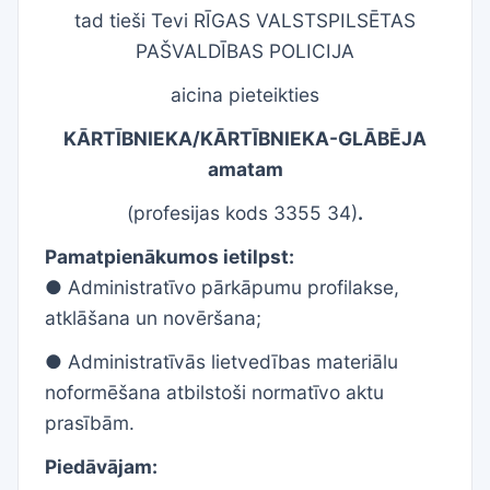
tad tieši Tevi RĪGAS VALSTSPILSĒTAS
PAŠVALDĪBAS POLICIJA
aicina pieteikties
KĀRTĪBNIEKA/KĀRTĪBNIEKA-GLĀBĒJA
amatam
(
profesijas kods 3355 34)
.
Pamatpienākumos ietilpst:
● A
dministratīvo pārkāpumu profilakse,
atklāšana un novēršana;
● Administratīvās lietvedības materiālu
noformēšana atbilstoši normatīvo aktu
prasībām.
Piedāvājam: