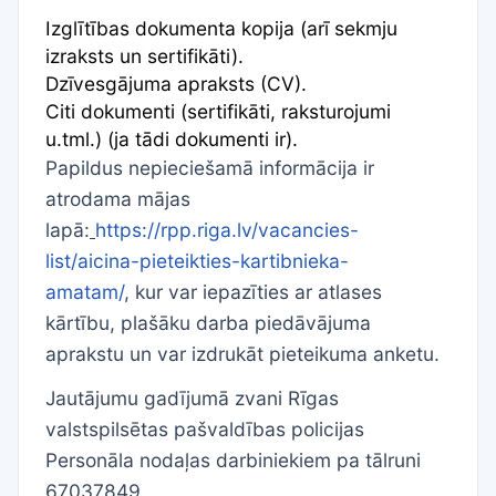
Izglītības dokumenta kopija (arī sekmju
izraksts un sertifikāti).
Dzīvesgājuma apraksts (CV).
Citi dokumenti (sertifikāti, raksturojumi
u.tml.) (ja tādi dokumenti ir).
Papildus nepieciešamā informācija ir
atrodama mājas
lapā:
https://rpp.riga.lv/vacancies-
list/aicina-pieteikties-kartibnieka-
amatam/
,
kur var iepazīties ar atlases
kārtību, plašāku darba piedāvājuma
aprakstu un var izdrukāt pieteikuma anketu.
Jautājumu gadījumā zvani Rīgas
valstspilsētas pašvaldības policijas
Personāla nodaļas darbiniekiem pa tālruni
67037849.