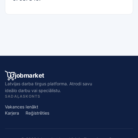
jobmarket
Latvijas darba tirgus platforma. Atrodi savu
ideālo darbu vai speciālistu.
SADAĻAS
KONTS
Vakances
Ienākt
Karjera
Reģistrēties