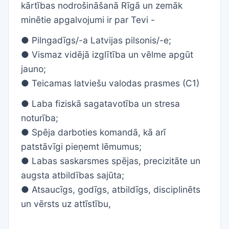
kārtības nodrošināšanā Rīgā un zemāk
minētie apgalvojumi ir par Tevi -
● Pilngadīgs/-a Latvijas pilsonis/-e;
● Vismaz vidējā izglītība un vēlme apgūt
jauno;
● Teicamas latviešu valodas prasmes (C1)
● Laba fiziskā sagatavotība un stresa
noturība;
● Spēja darboties komandā, kā arī
patstāvīgi pieņemt lēmumus;
● Labas saskarsmes
spējas, precizitāte un
augsta atbildības sajūta;
● Atsaucīgs, godīgs, atbildīgs, disciplinēts
un vērsts uz attīstību,