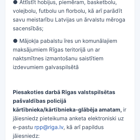
● Attīstīt hobijus, piemēram, basketbolu,
volejbolu, futbolu un florbolu, kā arī parādīt
savu meistarību Latvijas un ārvalstu mēroga
sacensībās;
● Mājokļa pabalstu īres un komunālajiem
maksājumiem Rīgas teritorijā un ar
naktsmītnes izmantošanu saistītiem
izdevumiem galvaspilsētā
Piesakoties darbā Rīgas valstspilsētas
pašvaldības policijā
kārtībnieka/kārtībnieka-glābēja amatam,
ir
jāiesniedz pieteikuma anketa elektroniski uz
e-pastu
rpp@riga.lv
,
kā arī papildus
jāie
sniedz: