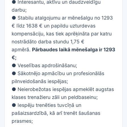
● Interesantu, aktīvu un
daudzveidīgu
darbu;
● Stabilu atalgojumu ar mēnešalgu no 1293
€ līdz
1638
€
un papildu uzturdevas
kompensāciju, kas tiek aprēķināta par katru
nostrādāto darba stundu 1,75 €
apmērā.
Pārbaudes laikā mēnešalga ir 1293
€;
● Veselības apdrošināšanu;
● Sākotnējo apmācību un profesionālās
pilnveidošanās iespējas;
● Neierobežotas iespējas apmeklēt augstas
klases trenažieru zāli un peldbaseinu;
● Iespēju trenēties tuvcīņā un
pašaizsardzībā, kā arī trenēt šaušanas
prasmes;