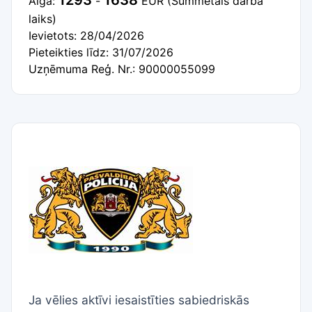
1293
1638
Alga:
-
EUR
(Summētais darba
laiks)
Ievietots: 28/04/2026
Pieteikties līdz: 31/07/2026
Uzņēmuma Reģ. Nr.: 90000055099
Ja vēlies aktīvi iesaistīties sabiedriskās