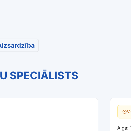
Aizsardzība
U SPECIĀLISTS
Va
Alga: