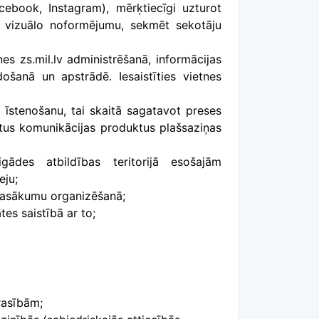
acebook, Instagram), mērķtiecīgi
uzturot
n vizuālo noformējumu, sekmēt sekotāju
es zs.mil.lv administrēšanā, informācijas
došanā un apstrādē. Iesaistīties vietnes
 īstenošanu, tai skaitā sagatavot preses
itus komunikācijas produktus plašsaziņas
igādes atbildības teritorijā esošajām
eju;
 pasākumu organizēšanā;
es saistībā ar to;
rasībām;