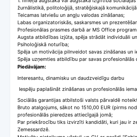
1. līmeņa augstākā vai augstākā izglītība sociālajās 
žurnālistikā, politoloģijā, stratēģiskajā komunikācijā,
Teicamas latviešu un angļu valodas zināšanas;
Labas organizatoriskās, saskarsmes un prezentēša
Profesionālas prasmes darbā ar MS Office program
Augsta atbildības izjūta, spēja strādāt individuāli 
Psiholoģiskā noturība;
Spēja un motivācija pilnveidot savas zināšanas un 
S
pēja uzņemties atbildību par savas profesionālās
Piedāvājam:
Interesantu, dinamisku un daudzveidīgu darbu
Iespēju paplašināt zināšanas un profesionālās iema
Sociālās garantijas atbilstoši valsts pārvaldē notei
Bruto atalgojums, sākot no 1510,00 EUR
(pirms no
profesionālās pieredzes attiecīgajā jomā;
Par priekšrocību tiks izvirzīti kandidāti, kuri jau ir 
Zemessardzē.