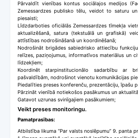
Pārvaldīt vienības kontus sociālajos medijos (F
Zemessardzes publisko tēlu,
veidot to saturu u
piesaisti;
Līdzdarboties oficiālās Zemessardzes tīmekļa vietn
aktualizēšanā, satura (tekstuālā un grafiskā) vei
attīstības nodrošināšanā un koordinēšanā;
Nodrošināt brigādes sabiedrisko attiecību funkciju
relīzes, paziņojumus, informatīvos materiālus un c
līdzekļiem;
Koordinēt starpinstitucionālo sadarbību ar br
pašvaldībām, nodrošinot vienotu komunikācijas pie
Piedalīties preses konferenču, prezentāciju, īpašu
Pārzināt vienībā notiekošos pasākumus un aktualitāt
Gatavot uzrunas svinīgajiem pasākumiem;
Veikt preses monitoringu.
Pamatprasības:
Atbilstība likuma “Par valsts noslēpumu” 9. panta p