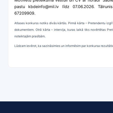
Motivētu pieteikuma vēstuli un CV ar norādi “Sabie
pastu
kbdeinfo@mil.lv līdz 07.06.2026. Tālrun
67209909.
Atlases konkurss notiks divās kārtās. Pirmā kārta – Pretendentu izgl
dokumentiem. Otrā kārta – intervija, kuras laikā tiks novērtētas P
noteiktajām prasībām.
Lūdzam ievērot, ka sazināsimies un informēsim par konkursa rezultātie