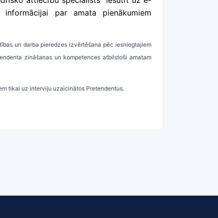
drisko attiecību speciālists”
iesūtīt uz e-
is informācijai par amata pienākumiem
ītības un darba pieredzes izvērtēšana pēc iesniegtajiem
retendenta zināšanas un kompetences atbilstoši amatam
m tikai uz interviju uzaicinātos Pretendentus.