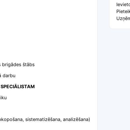
Ieviet
Pietei
Uzņēm
 brigādes štābs
ā darbu
 SPECIĀLISTAM
aiku
apkopošana, sistematizēšana, analizēšana)