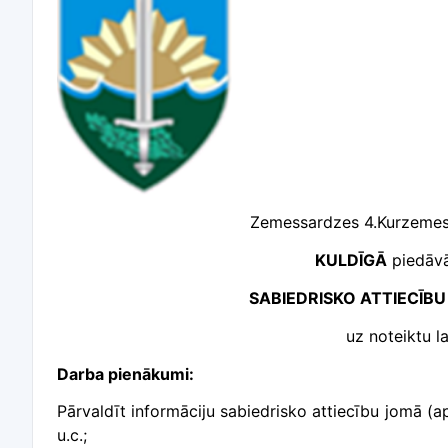
Zemessardzes 4.Kurzemes
KULDĪGĀ
piedāv
SABIEDRISKO ATTIECĪBU
uz noteiktu l
Darba pienākumi:
Pārvaldīt informāciju sabiedrisko attiecību jomā (
u.c.;