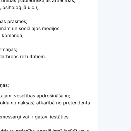
zinībās (sabiedriskajās attiecībās,
 psiholoģijā u.c.);
nas prasmes;
mām un sociālajos medijos;
un komandā;
iemaņas;
 darbības
rezultātiem.
ņas;
ktajam, veselības apdrošināšanu;
dokļu nomaksas)
atkarībā no pretendenta
zemessargi vai ir gatavi iestāties